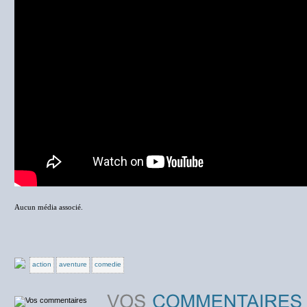
Aucun média associé.
action
aventure
comedie