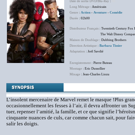
Date de sortie DVD/Blu-Ray
:
NC
Long Métrage
: Américain
Genre
:
Action
-
Aventure
-
Comédie
Durée
: 02h00
Distributeur Français
: Twentieth Century Fox 
The Walt Disney Company F
Maison de Doublage
: Dubbing Brothers
Direction Artistique
:
Barbara Tissier
Adaptation
: Joël Savdié
Enregistrement
: Pierre Buteau
Montage
: Eric Dussollier
Mixage
: Jean-Charles Liozu
L’insolent mercenaire de Marvel remet le masque !Plus gran
occasionnellement les fesses à l’air, il devra affronter un S
tuer, repenser l’amitié, la famille, et ce que signifie l’héroïs
cinquante nuances de culs, car comme chacun sait, pour faire 
salir les doigts.