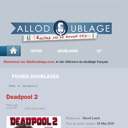
Rejoignez sans plus attendre la communauté
AlloDoublage
!
ACTUS
DOUBLAGES
V.F
Bienvenue sur AlloDoublage.com
, le site référence du doublage français.
Films
>
Deadpool 2
Votre avis
sur la VF :
2.1
/5 (210 notes)
Réalisé par
: David Leitch
Date de sortie cinéma
: 16 Mai 2018