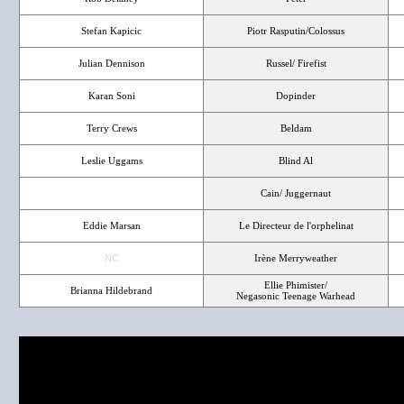
Stefan Kapicic
Piotr Rasputin/Colossus
Julian Dennison
Russel/ Firefist
Karan Soni
Dopinder
Terry Crews
Beldam
Leslie Uggams
Blind Al
NC
Cain/ Juggernaut
Eddie Marsan
Le Directeur de l'orphelinat
NC
Irène Merryweather
Ellie Phimister/
Brianna Hildebrand
Negasonic Teenage Warhead