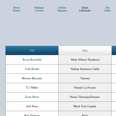
Pierre
Philippe
Juliette
Daniel
Fily
Tessier
Vincent
Degenne
Lafourcade
Keita
V.O
Rôle
Ryan Reynolds
Wade Wilson/ Deadpool
Josh Brolin
Nathan Summers/ Cable
Morena Baccarin
Vanessa
T.J. Miller
Weasel/ La Fouine
Zazie Beetz
Neena Thurman/Domino
Jack Kesy
Black Tom Cassidy
Rob Delaney
Peter