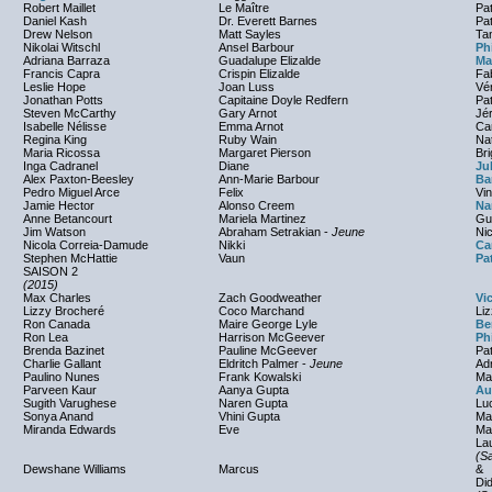
Robert Maillet
Le Maître
Pa
Daniel Kash
Dr. Everett Barnes
Pa
Drew Nelson
Matt Sayles
Ta
Nikolai Witschl
Ansel Barbour
Ph
Adriana Barraza
Guadalupe Elizalde
Ma
Francis Capra
Crispin Elizalde
Fab
Leslie Hope
Joan Luss
Vé
Jonathan Potts
Capitaine Doyle Redfern
Pat
Steven McCarthy
Gary Arnot
Jé
Isabelle Nélisse
Emma Arnot
Ca
Regina King
Ruby Wain
Nat
Maria Ricossa
Margaret Pierson
Bri
Inga Cadranel
Diane
Ju
Alex Paxton-Beesley
Ann-Marie Barbour
Ba
Pedro Miguel Arce
Felix
Vin
Jamie Hector
Alonso Creem
Na
Anne Betancourt
Mariela Martinez
Gu
Jim Watson
Abraham Setrakian -
Jeune
Ni
Nicola Correia-Damude
Nikki
Ca
Stephen McHattie
Vaun
Pa
SAISON 2
(2015)
Max Charles
Zach Goodweather
Vic
Lizzy Brocheré
Coco Marchand
Li
Ron Canada
Maire George Lyle
Be
Ron Lea
Harrison McGeever
Ph
Brenda Bazinet
Pauline McGeever
Pat
Charlie Gallant
Eldritch Palmer -
Jeune
Adr
Paulino Nunes
Frank Kowalski
Ma
Parveen Kaur
Aanya Gupta
Au
Sugith Varughese
Naren Gupta
Lu
Sonya Anand
Vhini Gupta
Ma
Miranda Edwards
Eve
Mar
La
(Sa
Dewshane Williams
Marcus
&
Di