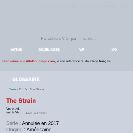
Rejoignez sans plus attendre la communauté
AlloDoublage
!
ACTUS
DOUBLAGES
V.F
V.O
Bienvenue sur AlloDoublage.com
, le site référence du doublage français.
Series TV
>
The Strain
Votre avis
sur la VF :
2.3
/5 (124 notes)
Série
: Annulée en 2017
Origine
: Américaine