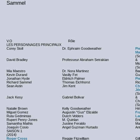
Sammel
V.O
Rôle
LES PERSONNAGES PRINCIPAUX
Corey Stoll
Dr. Ephraim Goodweather
Pie
Ma
(Sa
David Bradley
Professeur Abraham Setrakian
&
Mic
(Sa
Mia Maestro
Dr. Nora Martinez
Ba
Kevin Durand
Vasiliy Fet
Gu
Jonathan Hyde
Eldritch Palmer
Pi
Richard Sammel
Thomas Eichhorst
Ri
Sean Astin
Jim Kent
Ch
Jé
(Sa
Jack Kesy
Gabriel Bolivar
&
Chr
(Sa
Natalie Brown
Kelly Goodweather
Hé
Miguel Gomez
Augustin "
Gus
" Elizalde
Fr
Ruta Gedmintas
Dutch Velders
La
Rupert Penry-Jones
M. Quinlan
Eri
Samantha Mathis
Justine Feraldo
Mar
Joaquín Cosio
Angel Guzman Hurtado
An
SAISON 1
(2014)
Roger Cross
Reggie Fitzwilliam
Gi