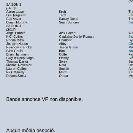
(Sa
SAISON 3
(2016)
Aaron Lazar
Kroft
Tri
Lee Tergesen
Tardi
Fa
Cas Anvar
Sanjay Desai
Th
Dwain Murphy
Sean Duncan
Je
SAISON 4
(2017)
Angel Parker
Alex Green
Aur
K.C. Collins
Capitaine Daniel Roman
Je
Rhona Mitra
Charlotte
Syb
Jocelyn Hudon
Abby
Ch
Rainbow Francks
Jason Green
Mi
Glen Gould
Ben
Br
Brian Hammam
Coffer
Fa
Gugun Deep Singh
Pinsky
St
Thomas Darya
Sway
Je
Michael Reventar
Raul
Oli
Lauren Collins
Sophie
An
Nicki Whitely
Marta
Ka
Dayton Sinkia
Oscar
Mi
Bande annonce VF non disponible.
Aucun média associé.