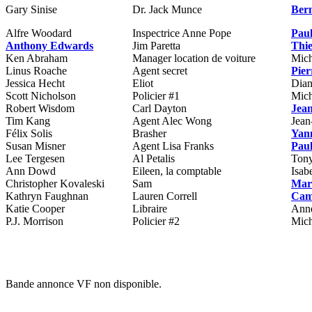
Gary Sinise
Dr. Jack Munce
Ber
Alfre Woodard
Inspectrice Anne Pope
Paul
Anthony Edwards
Jim Paretta
Thi
Ken Abraham
Manager location de voiture
Mich
Linus Roache
Agent secret
Pier
Jessica Hecht
Eliot
Dian
Scott Nicholson
Policier #1
Mich
Robert Wisdom
Carl Dayton
Jean
Tim Kang
Agent Alec Wong
Jean
Félix Solis
Brasher
Yan
Susan Misner
Agent Lisa Franks
Paul
Lee Tergesen
Al Petalis
Tony
Ann Dowd
Eileen, la comptable
Isab
Christopher Kovaleski
Sam
Mart
Kathryn Faughnan
Lauren Correll
Cam
Katie Cooper
Libraire
Ann
P.J. Morrison
Policier #2
Mich
Bande annonce VF non disponible.