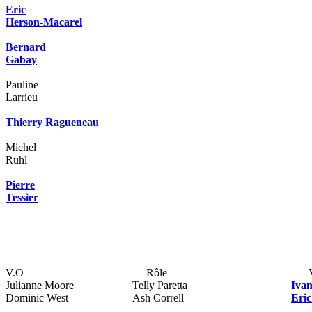
Eric
Herson-Macarel
Bernard
Gabay
Pauline
Larrieu
Thierry Ragueneau
Michel
Ruhl
Pierre
Tessier
V.O
Rôle
Julianne Moore
Telly Paretta
Iva
Dominic West
Ash Correll
Eri