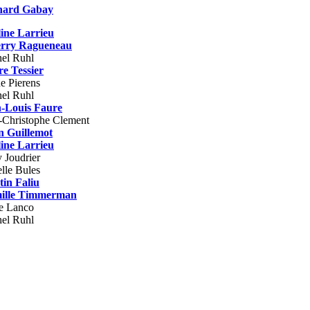
nard Gabay
ine Larrieu
erry Ragueneau
el Ruhl
re Tessier
e Pierens
el Ruhl
-Louis Faure
-Christophe Clement
n Guillemot
ine Larrieu
 Joudrier
elle Bules
in Faliu
ille Timmerman
e Lanco
el Ruhl