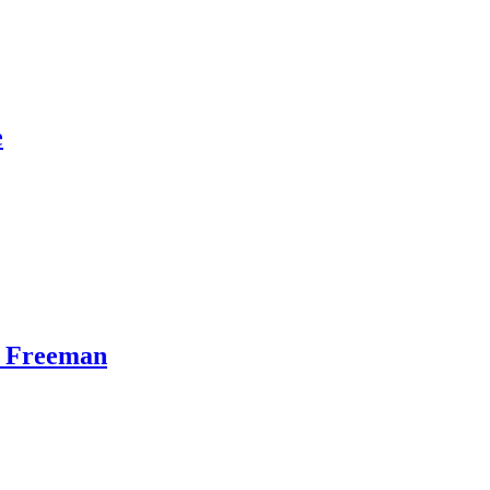
e
n Freeman