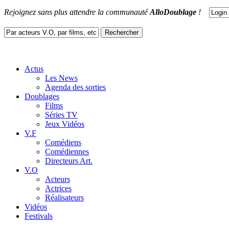
Rejoignez sans plus attendre la communauté
AlloDoublage
!
Actus
Les News
Agenda des sorties
Doublages
Films
Séries TV
Jeux Vidéos
V.F
Comédiens
Comédiennes
Directeurs Art.
V.O
Acteurs
Actrices
Réalisateurs
Vidéos
Festivals