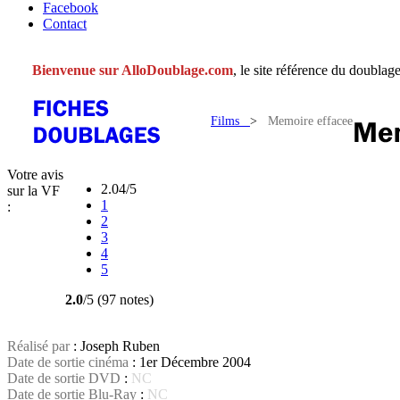
Facebook
Contact
Bienvenue sur AlloDoublage.com
, le site référence du doublage
Films
>
Memoire effacee
Votre avis
2.04/5
sur la VF
1
:
2
3
4
5
2.0
/5 (97 notes)
Réalisé par
: Joseph Ruben
Date de sortie cinéma
: 1er Décembre 2004
Date de sortie DVD
:
NC
Date de sortie Blu-Ray
:
NC