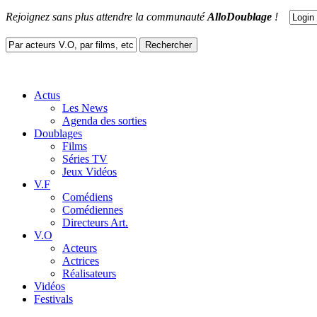
Rejoignez sans plus attendre la communauté
AlloDoublage
!
Actus
Les News
Agenda des sorties
Doublages
Films
Séries TV
Jeux Vidéos
V.F
Comédiens
Comédiennes
Directeurs Art.
V.O
Acteurs
Actrices
Réalisateurs
Vidéos
Festivals