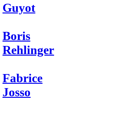
Guyot
Boris
Rehlinger
Fabrice
Josso