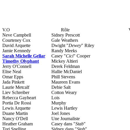
V.O
Rôle
Neve Campbell
Sidney Prescott
Courteney Cox
Gale Weathers
David Arquette
Dwight "
Dewey
" Riley
Jamie Kennedy
Randy Meeks
Sarah Michelle Gellar
Casey "
Cici
" Cooper
Timothy Olyphant
Mickey Altieri
Jerry O'Connell
Derek Feldman
Elise Neal
Hallie McDaniel
Omar Epps
Phill Stevens
Jada Pinkett
Maureen Evans
Laurie Metcalf
Debie Salt
Liev Schreiber
Cotton Weary
Rebecca Gayheart
Lois
Portia De Rossi
Murphy
Lewis Arquette
Lewis Hartley
Duane Martin
Joel Jones
Nancy O'Dell
Une Journaliste
Heather Graham
Casey dans "
Stab
"
Tori Spelling
Sidney dans "
Stab
"