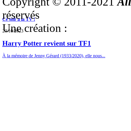
Copyright © 2011-2021
Al
réservés
Ce soir a la TV !
Une création :
23/10/2023
Harry Potter revient sur TF1
À la mémoire de Jenny Gérard (1933/2020), elle nous...