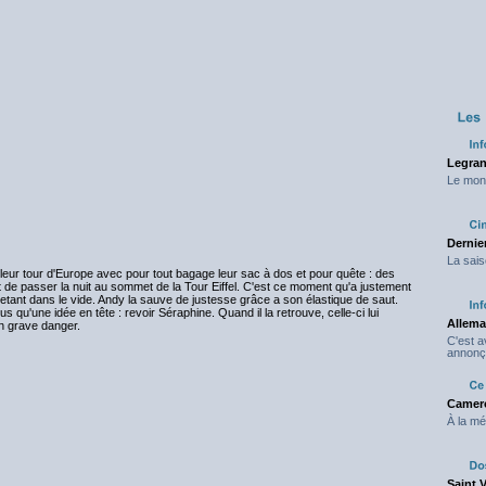
Legran
Le mond
Dernier
La sais
 leur tour d'Europe avec pour tout bagage leur sac à dos et pour quête : des
t de passer la nuit au sommet de la Tour Eiffel. C'est ce moment qu'a justement
jetant dans le vide. Andy la sauve de justesse grâce a son élastique de saut.
 qu'une idée en tête : revoir Séraphine. Quand il la retrouve, celle-ci lui
Allema
un grave danger.
C'est 
annonç
Camero
À la mé
Saint 