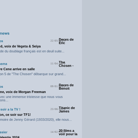
Deces de
22/05/2025
Eric
d, voix de Vegeta & Seiya
e du doublage français est en deuil suite...
The
11/04/2025
Chosen -
e Cene arrive en salle
on 5 de "The Chosen" débarque sur grand...
Deces de
09/01/2025
Benoit
ne, voix de Morgan Freeman
avec une immense tristesse que nous vous
ons...
Titanic de
23/06/2024
James
n, ce soir sur TF1!
moire de Jenny Gérard (1933/2020), elle nous...
20 films a
14/02/2024
voir pour la
Valentin 2024