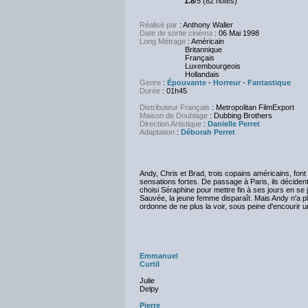
1.8
/5 (82 notes)
Réalisé par
: Anthony Waller
Date de sortie cinéma
: 06 Mai 1998
Long Métrage
: Américain
Britannique
Français
Luxembourgeois
Hollandais
Genre
:
Épouvante
-
Horreur
-
Fantastique
Durée
: 01h45
Distributeur Français
: Metropolitan FilmExport
Maison de Doublage
: Dubbing Brothers
Direction Artistique
:
Danielle Perret
Adaptation
:
Déborah Perret
Andy, Chris et Brad, trois copains américains, font
sensations fortes. De passage à Paris, ils déciden
choisi Séraphine pour mettre fin à ses jours en se 
Sauvée, la jeune femme disparaît. Mais Andy n'a plus
ordonne de ne plus la voir, sous peine d'encourir 
Emmanuel
Curtil
Julie
Delpy
Pierre