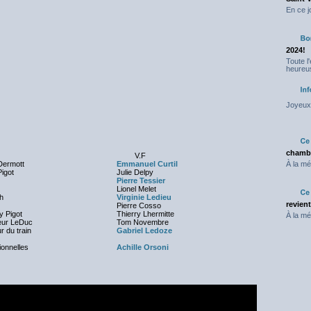
En ce j
2024!
Toute l
heureus
Joyeux 
chambr
V.F
ermott
Emmanuel Curtil
À la mé
Pigot
Julie Delpy
Pierre Tessier
Lionel Melet
h
Virginie Ledieu
revien
Pierre Cosso
y Pigot
Thierry Lhermitte
À la mé
eur LeDuc
Tom Novembre
r du train
Gabriel Ledoze
ionnelles
Achille Orsoni