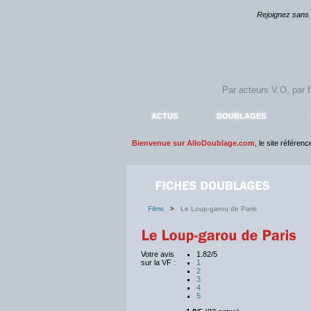
Rejoignez sans
ACTUS
DOUBLAGES
Bienvenue sur AlloDoublage.com
, le site référen
Films
>
Le Loup-garou de Paris
Votre avis
1.82/5
sur la VF :
1
2
3
4
5