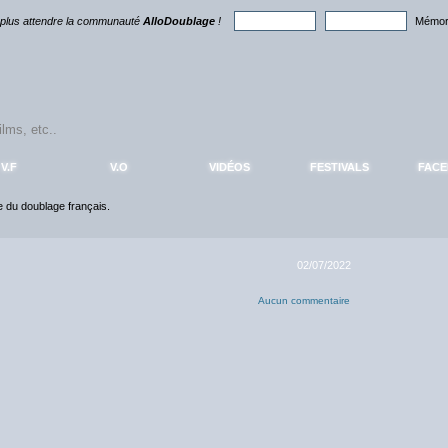
 plus attendre la communauté
AlloDoublage
!
Mémori
V.F
V.O
VIDÉOS
FESTIVALS
FAC
ce du doublage français.
02/07/2022
Aucun commentaire