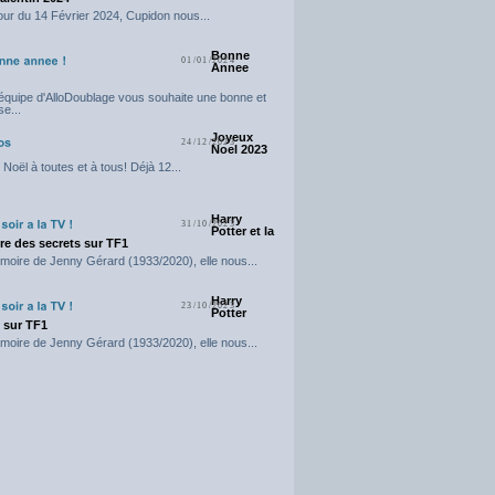
our du 14 Février 2024, Cupidon nous...
Bonne
01/01/2024
Annee
'équipe d'AlloDoublage vous souhaite une bonne et
e...
Joyeux
24/12/2023
Noel 2023
Noël à toutes et à tous! Déjà 12...
Harry
31/10/2023
Potter et la
e des secrets sur TF1
moire de Jenny Gérard (1933/2020), elle nous...
Harry
23/10/2023
Potter
t sur TF1
moire de Jenny Gérard (1933/2020), elle nous...