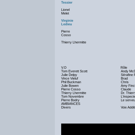
Tessier
Lionel
Melet
Virginie
Ledieu
Pierre
Cosso
Thierry Lhermitte
V.O
Rôle
Tom Everett Scott
Andy McD
Julie Delpy
Sérafine 
Vince Vieluf
Brad
Phil Buckman
Chris
Julie Bowen
Amy Finc
Pierre Cosso
Claude
Thierry Lhermitte
Dr. Thierr
Tom Novembre
L'inspect
Pierre Bodry
Le serveu
AMBIANCES
Divers
Voix Addit