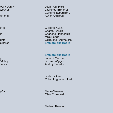
ver / Danny
Jean-Paul Pitolin
 Weaver
Laurence Breheret
x
Caroline Espargilière
esmond
Xavier Couleau
Brue
Caroline Klaus
Chantal Baroin
es
Charlotte Hennequin
Mike Fédée
Luntz
Guillaume Bourboulon
de police
Emmanuelle Bodin
Emmanuelle Bodin
oy
Laurent Morteau
Malley
Jérôme Wiggins
lancey
Audrey Sourdive
Leslie Lipkins
Céline Legendre-Herda
g Carp
Marie Chevalot
Eilias Changuel
Mathieu Buscatto