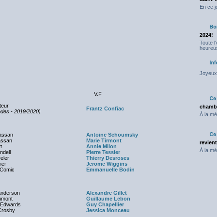
En ce j
2024!
Toute l
heureus
Joyeux 
V.F
teur
chambr
Frantz Confiac
odes - 2019/2020)
À la mé
assan
Antoine Schoumsky
ssan
Marie Tirmont
revien
t
Annie Milon
À la mé
ndell
Pierre Tessier
eler
Thierry Desroses
ner
Jerome Wiggins
 Comic
Emmanuelle Bodin
anderson
Alexandre Gillet
umont
Guillaume Lebon
Edwards
Guy Chapellier
rosby
Jessica Monceau