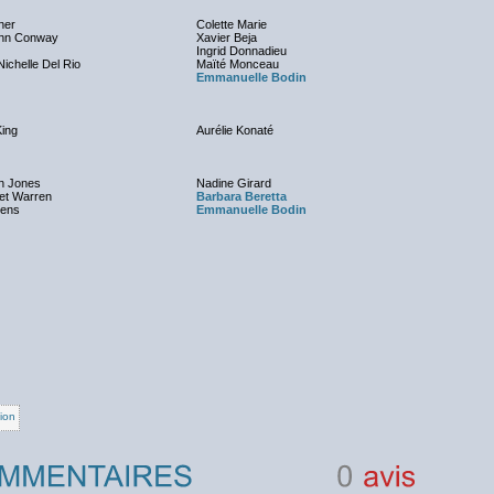
ner
Colette Marie
ohn Conway
Xavier Beja
Ingrid Donnadieu
ichelle Del Rio
Maïté Monceau
Emmanuelle Bodin
King
Aurélie Konaté
en Jones
Nadine Girard
et Warren
Barbara Beretta
vens
Emmanuelle Bodin
tion