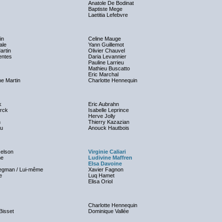
Anatole De Bodinat
Baptiste Mege
Laetitia Lefebvre
in
Celine Mauge
ale
Yann Guillemot
artin
Olivier Chauvel
entes
Daria Levannier
Pauline Larrieu
Mathieu Buscatto
Eric Marchal
ne Martin
Charlotte Hennequin
k
Eric Aubrahn
rck
Isabelle Leprince
Herve Jolly
n
Thierry Kazazian
iu
Anouck Hautbois
elson
Virginie Caliari
me
Ludivine Maffren
Elsa Davoine
gman / Lui-même
Xavier Fagnon
e
Luq Hamet
Elisa Oriol
Charlotte Hennequin
Bisset
Dominique Vallée