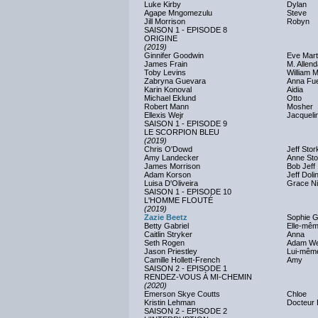
Luke Kirby
Dylan
Agape Mngomezulu
Steve
Jill Morrison
Robyn
SAISON 1 - EPISODE 8
ORIGINE
(2019)
Ginnifer Goodwin
Eve Mart
James Frain
M. Allend
Toby Levins
William M
Zabryna Guevara
Anna Fu
Karin Konoval
Aidia
Michael Eklund
Otto
Robert Mann
Mosher
Ellexis Wejr
Jacqueli
SAISON 1 - EPISODE 9
LE SCORPION BLEU
(2019)
Chris O'Dowd
Jeff Stor
Amy Landecker
Anne Sto
James Morrison
Bob Jeff
Adam Korson
Jeff Doli
Luisa D'Oliveira
Grace N
SAISON 1 - EPISODE 10
L'HOMME FLOUTÉ
(2019)
Zazie Beetz
Sophie G
Betty Gabriel
Elle-mê
Caitlin Stryker
Anna
Seth Rogen
Adam We
Jason Priestley
Lui-mêm
Camille Hollett-French
Amy
SAISON 2 - EPISODE 1
RENDEZ-VOUS À MI-CHEMIN
(2020)
Emerson Skye Coutts
Chloe
Kristin Lehman
Docteur 
SAISON 2 - EPISODE 2