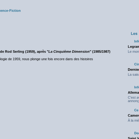
ience-Fiction
Legran
 de Rod Serling (1959), après "
La Cinquième Dimension
" (1985/1987)
Le mond
ologie de 1959, nous plonge une fois encore dans des histoires
Dernier
La sais
Allema
C'est 
annonç
Camero
À la mé
Saint 