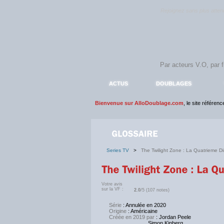
Rejoignez sans plus atte
ACTUS
DOUBLAGES
Bienvenue sur AlloDoublage.com
, le site référen
Series TV
>
The Twilight Zone : La Quatrieme D
Votre avis
sur la VF :
2.0
/5 (107 notes)
Série
: Annulée en 2020
Origine
: Américaine
Créée en 2019 par
: Jordan Peele
Simon Kinberg