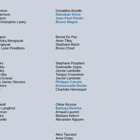
rison
Geraldine Asselin
arrison
Namakan Kone
ison
Jean-Paul Pitolin
 Christopher Lasky
Bruno Magne
geur
Benoit Du Pac
 Yuka Mongoyak
Anne Tilloy
ngoyak
Stephane Bazin
e Lane Pendleton
Bruno Choel
ks
Stephane Pouplard
oley
Gwenaelle Jegou
ley
Jessie Lambotte
oley
Tanguy Goasdoue
McGowan
Jessie Lambotte
t James Stevens
Philippe Catoire
trice
Emmanuelle Bodin
y
Charlotte Hennequin
andt
Olivia Nicosia
e Langford
Barbara Beretta
erson
Arnaud Laurent
ka
Barbara Kelsch
nlin
Alexandre Nguyen
Alice Taurand
Anne Dolan