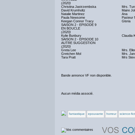
(2020)
Christina Jastrzembska
Mrs. Tur
David Krumholtz
Maire J
Natalie Martinez
Ana
Paula Newsome
Pasteur N
Keegan Connor Tracy
Gloria
SAISON 2 - EPISODE 9
EN BOUCLE
(2020)
Kylie Bunbury
Claudia 
SAISON 2 - EPISODE 10
AUTRE SUGGESTION
(2020)
Greta Lee
Mrs. Ell
Gretchen Mol
Mrs. Jan
Tara Pratt
Mrs Ste
Bande annonce VF non disponible.
Aucun média associé.
fantastique
epouvante
horreur
science-fic