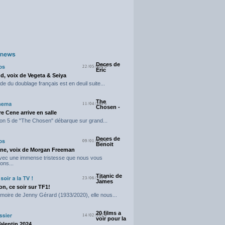
Deces de
22/05/2025
Eric
d, voix de Vegeta & Seiya
e du doublage français est en deuil suite...
The
11/04/2025
Chosen -
e Cene arrive en salle
on 5 de "The Chosen" débarque sur grand...
Deces de
09/01/2025
Benoit
ne, voix de Morgan Freeman
avec une immense tristesse que nous vous
ons...
Titanic de
23/06/2024
James
n, ce soir sur TF1!
moire de Jenny Gérard (1933/2020), elle nous...
20 films a
14/02/2024
voir pour la
Valentin 2024