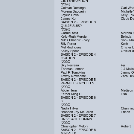
L'INTERRUPTION
(2020)
Colman Domingo
Carl Wea
Morena Baccarin
Michelle
Jaycie Dotin
Kelly Fo
James Kot
Clyde D
SAISON 2 - EPISODE 3
QUI JE SUIS?
(2020)
Carmel Amit
Morena 
Kelly-Ruth Mercier
Belinda
Miles Phoenix Foley
Son / Mil
Billy Porter
Keith
Mel Rodriguez
Officier 
Kailey Spear
Officier 
SAISON 2 - EPISODE 4
OVATION
(2020)
Sky Ferreira
Fiji
Thomas Lennon
J J Mall
Paul F. Tompkins
Jimmy O'
Tawny Newsome
Zara De
SAISON 2 - EPISODE 5
PARMI LES INCULTES
(2020)
Abbie Hern
Madison
Esther Ming Li
Lisa
SAISON 2 - EPISODE 6
8
(2020)
Nadia Hilker
Channin
Brandon Jay McLaren
Frisch
SAISON 2 - EPISODE 7
UN VISAGE HUMAIN
(2020)
Christopher Meloni
Robert
SAISON 2 - EPISODE 8
MINIVILLE