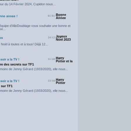
our du 14 Février 2024, Cupidon nous...
Bonne
01/01/2024
Annee
'équipe d'AlloDoublage vous souhaite une bonne et
e...
Joyeux
24/12/2023
Noel 2023
Noël à toutes et à tous! Déjà 12...
Harry
31/10/2023
Potter et la
e des secrets sur TF1
moire de Jenny Gérard (1933/2020), elle nous...
Harry
23/10/2023
Potter
t sur TF1
moire de Jenny Gérard (1933/2020), elle nous...