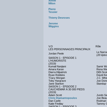
Annie
Milon
Pierre
Tessier
Thierry Desroses
Jerome
Wiggins
V.O
Rôle
LES PERSONNAGES PRINCIPAUX
Le Narra
Jordan Peele
(20 épis
SAISON 1 - EPISODE 1
L'HUMORISTE
(2019)
Kumail Nanjiani
Samir W
Amara Karan
Rena Wa
Diarra Kilpatrick
DiDi Scot
Ryan Robbins
David Ke
Tracy Morgan
J.C. Whe
Toby Hargrave
Joe Don
Jane Stanton
Standup
SAISON 1 - EPISODE 2
CAUCHEMAR À 30 000 PIEDS
(2019)
Adam Scott
Justin S
Chris Diamantopoulos
Joe Bea
Dan Carlin
Rodman 
Katie Findlay
Tammy C
SAISON 1 - EPISODE 3