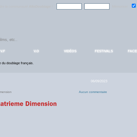
ndre la communauté
AlloDoublage
!
Mémoriser :
V.F
V.O
VIDÉOS
FESTIVALS
FAC
ce du doublage français.
06/09/2023
imension
Aucun commentaire