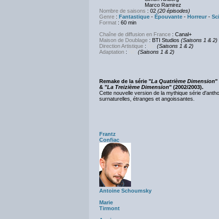
Marco Ramirez
Nombre de saisons
: 02
(20 épisodes)
Genre
:
Fantastique
-
Épouvante
-
Horreur
-
Sc
Format
: 60 min
Chaîne de diffusion en France
: Canal+
Maison de Doublage
: BTI Studios
(Saisons 1 & 2)
Direction Artistique
:
NC
(Saisons 1 & 2)
Adaptation
:
NC
(Saisons 1 & 2)
Remake de la série "
La Quatrième Dimension
"
& "
La Treizième Dimension
" (2002/2003).
Cette nouvelle version de la mythique série d'anth
surnaturelles, étranges et angoissantes.
Frantz
Confiac
Antoine Schoumsky
Marie
Tirmont