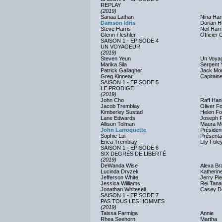
REPLAY
(2019)
Sanaa Lathan
Nina Har
Damson Idris
Dorian H
Steve Harris
Neil Harr
Glenn Fleshler
Officier
SAISON 1 - EPISODE 4
UN VOYAGEUR
(2019)
Steven Yeun
Un Voya
Marika Sila
Sergent
Patrick Gallagher
Jack Mo
Greg Kinnear
Capitain
SAISON 1 - EPISODE 5
LE PRODIGE
(2019)
John Cho
Raff Han
Jacob Tremblay
Oliver F
Kimberley Sustad
Helen Fo
Lane Edwards
Joseph F
Allison Tolman
Maura 
John Larroquette
Présiden
Sophie Lui
Présenta
Erica Tremblay
Lily Fole
SAISON 1 - EPISODE 6
SIX DEGRÉS DE LIBERTÉ
(2019)
DeWanda Wise
Alexa Br
Lucinda Dryzek
Katherin
Jefferson White
Jerry Pi
Jessica Williams
Rei Tana
Jonathan Whitesell
Casey Do
SAISON 1 - EPISODE 7
PAS TOUS LES HOMMES
(2019)
Taissa Farmiga
Annie
Rhea Seehorn
Martha