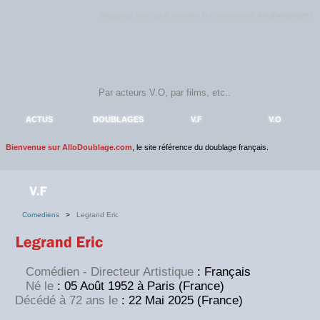
Rejoignez sans plus attendre la communauté
AlloDoublage
!
ACTUS
DOUBLAGES
V.F
V.O
Bienvenue sur AlloDoublage.com
, le site référence du doublage français.
Comediens
>
Legrand Eric
Comédien - Directeur Artistique
: Français
Né le
:
05 Août 1952 à Paris (France)
Décédé à 72 ans le
:
22 Mai 2025 (France)