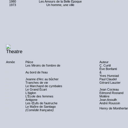
1980
Les Amours de la Belle Epoque
NC
1973
Un homme, une ville
NC
Année
Pièce
Auteur
NC
Les Miroirs de l'ombre de
C. Curtil
Ève Bonfanti
NC
Au bord de l'eau
&
Yves Hunstad
NC
Jeanne d'Arc au bûcher
Paul Claudel
NC
Tranches de vie
Gérard Lauzier
NC
Le Marchand de cymbales
NC
NC
Le Grand Écart
Jean Cocteau
NC
L'Aiglon
Edmond Rostand
NC
L'École des femmes
Molière
NC
Antigone
Jean Anouilh
NC
Les Œufs de l'autruche
André Roussin
Le Maître de Santiago
NC
Henry de Montherlan
(Comédie française)