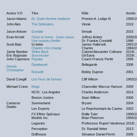
Acteur V.O
Titre
Rôle
Année
Jason Adams
Dr. Quinn femme medecin
Preston A. Lodge III
1995/1
John Ales
The Defenders
Vinnie
2010
Jason Antoon
iZombie
Smoak
2015
Evan Arnold
Close to home : Juste cause
Jeffrey Ambor
2005/2
Une nounou d'enfer
Dr. Frankie Cresitelli
1998
Scott Baio
Ici bebe
James Halbrook
1991/1
Charles s'en charge
Charles
1984/1
Jamie Bamber
Strike Back
Colonel Alexander Coltrane
2019/...
Eric Bogosian
Succession
Gil Eavis
2018/...
John Caponera
Popular
Coach Francis Peritti
1999
Deadwood
Bellegarde
2006
Dennis
Christopher
Roswell
Bobby Dupree
2001
David Cowgill
Les Feux de l'amour
Cliff Wilson
1993/1
Michael Crane
Kings
Chancelier Marcus Hanson
2009
NCIS : Los Angeles
Charles Anderson
2014
Boston Justice
Sean Wilkes
2006
Cameron
Summerland
Bryant
2004
Daddo
Les Experts
Le Représentant du Casino
2003
FX Effets Spéciaux
Rollie Tyler
1996/1
Models Inc.
Brian Peterson
1994/1
Legacies
Professeur Rupert Vardemus
2019/...
Perception
Dr. Randall Vetter
2013
Dollhouse
Sénateur Daniel Perrin
2009