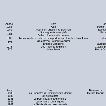
Année
Titre
Réa
1983
Aldo
Patric
1982
Pour cent brique, t'as plus rien
Edouar
Si ma gueule vous plaît
Mich
1981
Belles, blondes et bronzées
1980
Mieux vaut etre riche et bien portant que fauché et mal foutu
Max
On est venu la pour s'éclater
1979
Brigade Mondaine
Jacques
1978
Les Filles du régiment
Claude B
1975
Adieu Poulet
Pierre Gr
Année
Titre
Réalisateur
1988
Les Enquêtes du Commissaire Maigret
Gérard Gozlan
1986
Lili, petit à petit
NC
1985
Le Petit Théâtre d'Antenne 2
NC
1983
Les Amours romantiques
NC
1981
La Gaités de la correctionnelle
NC