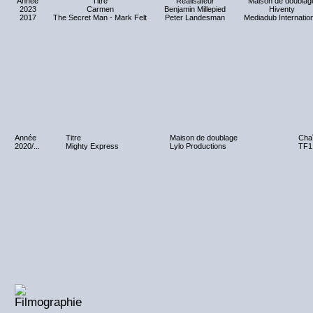
Année
Titre
Réalisateur
Maison de doublag
2023
Carmen
Benjamin Millepied
Hiventy
2017
The Secret Man - Mark Felt
Peter Landesman
Mediadub Internation
Année
Titre
Maison de doublage
Chaî
2020/...
Mighty Express
Lylo Productions
TF1