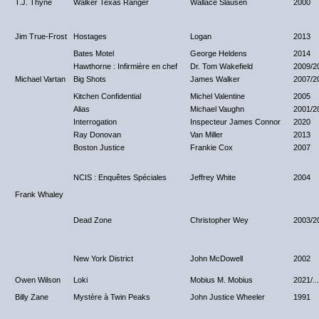
T.J. Thyne
Walker Texas Ranger
Wallace Slausen
2000
Jim True-Frost
Hostages
Logan
2013
Bates Motel
George Heldens
2014
Hawthorne : Infirmière en chef
Dr. Tom Wakefield
2009/2
Michael Vartan
Big Shots
James Walker
2007/2
Kitchen Confidential
Michel Valentine
2005
Alias
Michael Vaughn
2001/2
Interrogation
Inspecteur James Connor
2020
Ray Donovan
Van Miller
2013
Boston Justice
Frankie Cox
2007
NCIS : Enquêtes Spéciales
Jeffrey White
2004
Frank Whaley
Dead Zone
Christopher Wey
2003/2
New York District
John McDowell
2002
Owen Wilson
Loki
Mobius M. Mobius
2021/...
Billy Zane
Mystère à Twin Peaks
John Justice Wheeler
1991