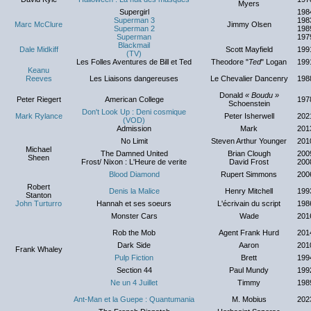
Myers
Supergirl
198
Superman 3
198
Marc McClure
Jimmy Olsen
Superman 2
198
Superman
197
Blackmail
Dale Midkiff
Scott Mayfield
199
(TV)
Les Folles Aventures de Bill et Ted
Theodore "
Ted
" Logan
199
Keanu
Reeves
Les Liaisons dangereuses
Le Chevalier Dancenry
198
Donald
« Boudu »
Peter Riegert
American College
197
Schoenstein
Don't Look Up : Deni cosmique
Mark Rylance
Peter Isherwell
202
(VOD)
Admission
Mark
201
No Limit
Steven Arthur Younger
201
Michael
The Damned United
Brian Clough
200
Sheen
Frost/ Nixon : L'Heure de verite
David Frost
200
Blood Diamond
Rupert Simmons
200
Robert
Denis la Malice
Henry Mitchell
199
Stanton
John Turturro
Hannah et ses soeurs
L'écrivain du script
198
Monster Cars
Wade
201
Rob the Mob
Agent Frank Hurd
201
Dark Side
Aaron
201
Frank Whaley
Pulp Fiction
Brett
199
Section 44
Paul Mundy
199
Ne un 4 Juillet
Timmy
198
Ant-Man et la Guepe : Quantumania
M. Mobius
202