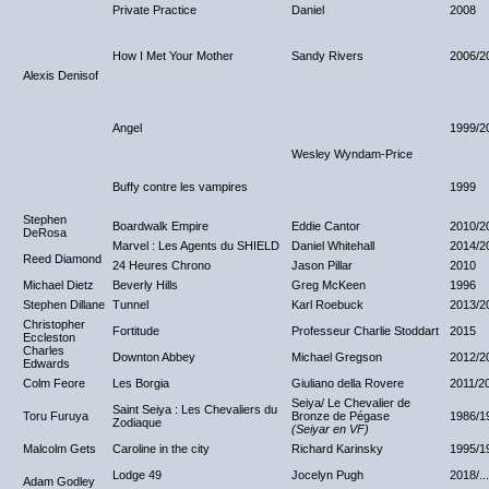
Private Practice
Daniel
2008
How I Met Your Mother
Sandy Rivers
2006/2
Alexis Denisof
Angel
1999/2
Wesley Wyndam-Price
Buffy contre les vampires
1999
Stephen
Boardwalk Empire
Eddie Cantor
2010/2
DeRosa
Marvel : Les Agents du SHIELD
Daniel Whitehall
2014/2
Reed Diamond
24 Heures Chrono
Jason Pillar
2010
Michael Dietz
Beverly Hills
Greg McKeen
1996
Stephen Dillane
Tunnel
Karl Roebuck
2013/2
Christopher
Fortitude
Professeur Charlie Stoddart
2015
Eccleston
Charles
Downton Abbey
Michael Gregson
2012/2
Edwards
Colm Feore
Les Borgia
Giuliano della Rovere
2011/2
Seiya/ Le Chevalier de
Saint Seiya : Les Chevaliers du
Toru Furuya
Bronze de Pégase
1986/1
Zodiaque
(Seiyar en VF)
Malcolm Gets
Caroline in the city
Richard Karinsky
1995/1
Lodge 49
Jocelyn Pugh
2018/...
Adam Godley