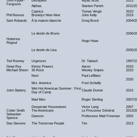
John Pyper-
Deception
Wyatt Scott
2013
Ferguson
Alphas
Stanton Parish
2011/2
Caprica
Tomas Vergis
2010
Phil Reeves
Brooklyn Nine-Nine
John Kelly
2019
Sam Robards
À la maison blanche
Greg Brock
2004/2
Le destin de Bruno
2006/2
Hubertus
Hugo Haas
Regout
Le destin de Lisa
2005/2
Ted Rooney
Urgences
Dr. Tabash
1997/1
Deep Roy
Kenny Powers
Aaron
2010
Michael Sheen
30 Rock
Wesley Snipes
2010
Next
Paul LeBlanc
2020
Mrs. America
Fred Schlafly
Wet Hot American Summer : First
John Slattery
Claude Dumet
2015
Day of Camp
Mad Men
Roger Sterling
2007/2
Desperate Housewives
Victor Lang
2007
Cotter Smith
The Americans
Le Procureur Général
2013/2
Sebastian
Dawson
Professeur Matt Freeman
2002
Spence
Dan Stevens
The Tomorrow People
Tim
2013