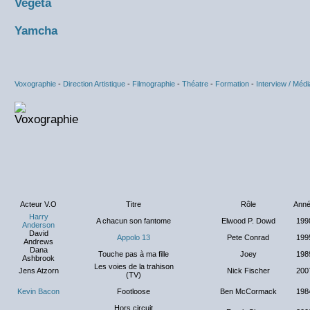
Vegeta
Yamcha
Voxographie
-
Direction Artistique
-
Filmographie
-
Théatre
-
Formation
-
Interview / Médi
Acteur V.O
Titre
Rôle
Ann
Harry
A chacun son fantome
Elwood P. Dowd
199
Anderson
David
Appolo 13
Pete Conrad
199
Andrews
Dana
Touche pas à ma fille
Joey
198
Ashbrook
Les voies de la trahison
Jens Atzorn
Nick Fischer
200
(TV)
Kevin Bacon
Footloose
Ben McCormack
198
Hors circuit