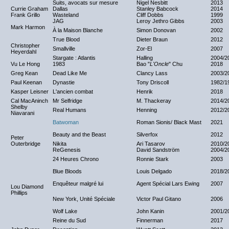
Suits, avocats sur mesure
Nigel Nesbitt
2013
Currie Graham
Dallas
Stanley Babcock
2014
Frank Grillo
Wasteland
Cliff Dobbs
1999
JAG
Leroy Jethro Gibbs
2003
Mark Harmon
À la Maison Blanche
Simon Donovan
2002
True Blood
Dieter Braun
2012
Christopher
Smallville
Zor-El
2007
Heyerdahl
Stargate : Atlantis
Halling
2004/2
Vu Le Hong
1983
Bao "
L'Oncle
" Chu
2018
Greg Kean
Dead Like Me
Clancy Lass
2003/2
Paul Keenan
Dynastie
Tony Driscoll
1982/1
Kasper Leisner
L'ancien combat
Henrik
2018
Cal MacAninch
Mr Selfridge
M. Thackeray
2014/2
Shelby
Real Humans
Henning
2012/2
Niavarani
Batwoman
Roman Sionis/ Black Mast
2021
Beauty and the Beast
Silverfox
2012
Peter
Outerbridge
Nikita
Ari Tasarov
2010/2
ReGenesis
David Sandström
2004/2
24 Heures Chrono
Ronnie Stark
2003
Blue Bloods
Louis Delgado
2018/2
Enquêteur malgré lui
Agent Spécial Lars Ewing
2007
Lou Diamond
Phillips
New York, Unité Spéciale
Victor Paul Gitano
2006
Wolf Lake
John Kanin
2001/2
Reine du Sud
Finnerman
2017