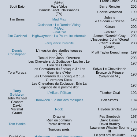
Frank Chase
200
(Video)
Scott Baio
Face Value
Barry Rengler
200
Danielle Steel : Naissances
Charlie Winwood
199
(TV)
Johnny
Tim Burns
Mad Max
198
« Le beau »
Cibiche
Outlander : Le Dernier Viking
Kainan
200
(Video)
Final Cut
Fletcher
200
Jim Caviezel
Highwaymen : La Poursuite infernale
James "
Rennie
" Cray
200
L'Inspecteur John "
Grand
Frequence Interdite
Chef
" Sullivan
200
(Adulte)
Dennis
L'Invasion des abeilles tueuses
Pruitt Taylor Beauchamp
199
Christopher
(TV)
Tenkai-Hen Joso : Overture
200
Les Chevaliers du Zodiaque - Lucifer : Le
198
Dieu des Enfers
Les Chevaliers du Zodiaque 3 : Les
Seiya/ Le Chevalier de
Toru Furuya
Guerriers d'Abel
Bronze de Pégase
198
Les Chevaliers du Zodiaque 2 : La
(Seiyar en VF)
Guerre des Dieux
Les Chevaliers du Zodiaque : Eric La
198
Legende de la pomme d'or
Tony
L'Affaire Pélican
Fletcher Coal
199
Goldwyn
John Michael
Halloween : La nuit des masques
Bob Simms
197
Graham
David
Marshall
Rock
Hayden Sinclair
199
Grand
Dragnet
Pep Steebeck
198
Rien en commun
David Basner
198
Tom Hanks
Parole d'officier
David Bradley
Lawrence Whatley Bourne
Toujours prets
198
III
Le petit ami de Judith
David Kyle
Halloween : La nuit des masques
197