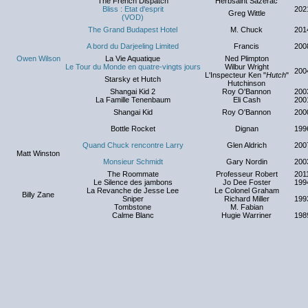
The French Dispatch
Herbsaint Sazerac
Bliss : Etat d'esprit
202
Greg Wittle
(VOD)
The Grand Budapest Hotel
M. Chuck
201
A bord du Darjeeling Limited
Francis
200
Owen Wilson
La Vie Aquatique
Ned Plimpton
Le Tour du Monde en quatre-vingts jours
Wilbur Wright
200
L'Inspecteur Ken "
Hutch
"
Starsky et Hutch
Hutchinson
Shangai Kid 2
Roy O'Bannon
200
La Famille Tenenbaum
Eli Cash
200
Shangai Kid
Roy O'Bannon
200
Bottle Rocket
Dignan
199
Quand Chuck rencontre Larry
Glen Aldrich
200
Matt Winston
Monsieur Schmidt
Gary Nordin
200
The Roommate
Professeur Robert
201
Le Silence des jambons
Jo Dee Foster
199
La Revanche de Jesse Lee
Le Colonel Graham
Billy Zane
Sniper
Richard Miller
199
Tombstone
M. Fabian
Calme Blanc
Hugie Warriner
198