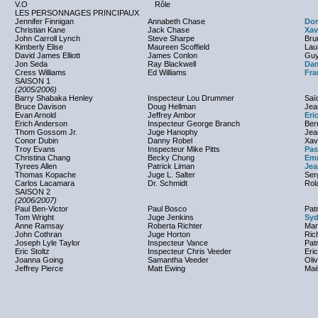
V.O
Rôle
LES PERSONNAGES PRINCIPAUX
Jennifer Finnigan
Annabeth Chase
Dor
Christian Kane
Jack Chase
Xav
John Carroll Lynch
Steve Sharpe
Bru
Kimberly Elise
Maureen Scoffield
Lau
David James Elliott
James Conlon
Guy
Jon Seda
Ray Blackwell
Dam
Cress Williams
Ed Williams
Fra
SAISON 1
(2005/2006)
Barry Shabaka Henley
Inspecteur Lou Drummer
Saï
Bruce Davison
Doug Hellman
Jea
Evan Arnold
Jeffrey Ambor
Eri
Erich Anderson
Inspecteur George Branch
Ber
Thom Gossom Jr.
Juge Hanophy
Jean
Conor Dubin
Danny Robel
Xav
Troy Evans
Inspecteur Mike Pitts
Pas
Christina Chang
Becky Chung
Emm
Tyrees Allen
Patrick Liman
Jea
Thomas Kopache
Juge L. Salter
Ser
Carlos Lacamara
Dr. Schmidt
Rol
SAISON 2
(2006/2007)
Paul Ben-Victor
Paul Bosco
Pat
Tom Wright
Juge Jenkins
Syd
Anne Ramsay
Roberta Richter
Mar
John Cothran
Juge Horton
Ric
Joseph Lyle Taylor
Inspecteur Vance
Pat
Eric Stoltz
Inspecteur Chris Veeder
Eri
Joanna Going
Samantha Veeder
Oliv
Jeffrey Pierce
Matt Ewing
Maë