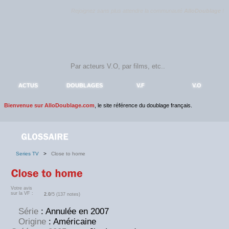
Rejoignez sans plus attendre la communauté
AlloDoublage
!
ACTUS
DOUBLAGES
V.F
V.O
Bienvenue sur AlloDoublage.com
, le site référence du doublage français.
Series TV
>
Close to home
Votre avis
sur la VF :
2.0
/5 (137 notes)
Série
: Annulée en 2007
Origine
: Américaine