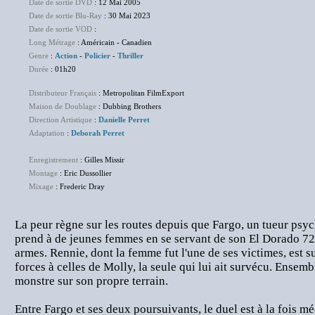
Date de sortie DVD
: 12 Mai 2005
Date de sortie Blu-Ray
: 30 Mai 2023
Date de sortie VOD
:
NC
Long Métrage
: Américain - Canadien
Genre
:
Action
-
Policier
-
Thriller
Durée
: 01h20
Distributeur Français
: Metropolitan FilmExport
Maison de Doublage
: Dubbing Brothers
Direction Artistique
:
Danielle Perret
Adaptation
:
Deborah Perret
Enregistrement
: Gilles Missir
Montage
: Eric Dussollier
Mixage
: Frederic Dray
La peur règne sur les routes depuis que Fargo, un tueur psych
prend à de jeunes femmes en se servant de son El Dorado 72
armes. Rennie, dont la femme fut l'une de ses victimes, est sur
forces à celles de Molly, la seule qui lui ait survécu. Ensembl
monstre sur son propre terrain.
Entre Fargo et ses deux poursuivants, le duel est à la fois 