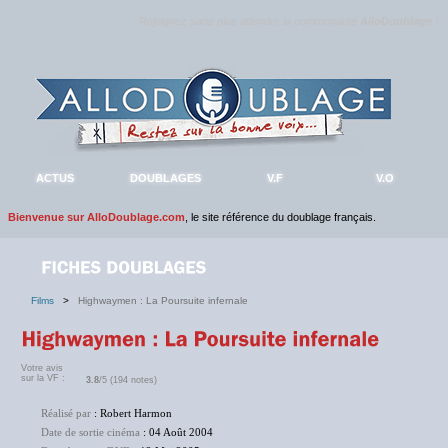
Rejoignez sans plus attendre la communauté
AlloDoublage
!
ACTUS
DOUBLAGES
V.F
V.O
Bienvenue sur AlloDoublage.com
, le site référence du doublage français.
Films
>
Highwaymen : La Poursuite infernale
Votre avis
sur la VF :
3.8
/5 (194 notes)
Réalisé par
: Robert Harmon
Date de sortie cinéma
: 04 Août 2004