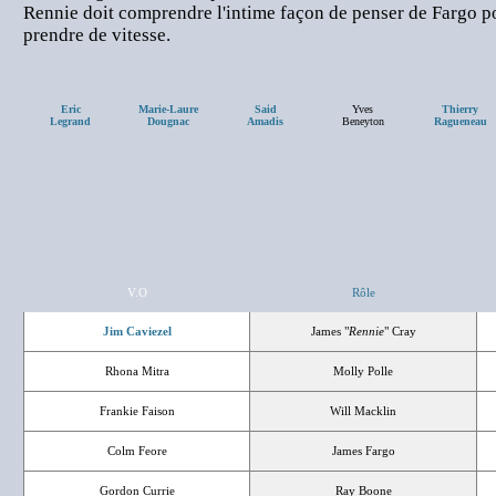
Rennie doit comprendre l'intime façon de penser de Fargo p
prendre de vitesse.
Eric
Marie-Laure
Said
Yves
Thierry
Legrand
Dougnac
Amadis
Beneyton
Ragueneau
V.O
Rôle
Jim Caviezel
James "
Rennie
" Cray
Rhona Mitra
Molly Polle
Frankie Faison
Will Macklin
Colm Feore
James Fargo
Gordon Currie
Ray Boone