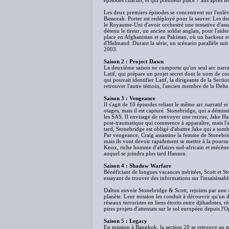
épisodes chacun, et qui prennent place 7 ans après l
Les deux premiers épisodes se concentrent sur l'enlè
Bassorah. Porter est redéployé pour la sauver. Les 
le Royaume-Uni d'avoir orchestré une tentative d'assa
détenu le tireur, un ancien soldat anglais, pour l'aid
place en Afghanistan et au Pakistan, où un hackeur es
d'Helmand. Durant la série, un scénario parallèle suit
2003.
Saison 2 : Project Dawn
La deuxième saison ne comporte qu'un seul arc narratif
Latif, qui prépare un projet secret dont le nom de co
qui pouvait identifier Latif, la dirigeante de la Sec
retrouver l'autre témoin, l'ancien membre de la Delt
Saison 3 : Vengeance
Il s'agit de 10 épisodes reliant le même arc narratif e
otages, mais il est capturé. Stonebridge, qui a démiss
les SAS. Il envisage de renvoyer une recrue, Jake H
post-traumatique qui commence à apparaître, mais l'a
tard, Stonebridge est obligé d'abattre Jake qui a somb
Par vengeance, Craig assassine la femme de Stonebridg
mais ils vont devoir rapidement se mettre à la poursu
Knox, riche homme d'affaires sud-africain et mécène
auquel se joindra plus tard Hanson.
Saison 4 : Shadow Warfare
Bénéficiant de longues vacances méritées, Scott et Sto
essayant de trouver des informations sur l'insaisissabl
Dalton envoie Stonebridge & Scott, rejoints par une ag
planète. Leur mission les conduit à découvrir qu'un de
réseaux terroristes en liens étroits entre djihadistes, 
pires projets d'attentats sur le sol européen depuis l'
Saison 5 : Legacy
En mission à Bangkok, la section 20 se retrouve au m