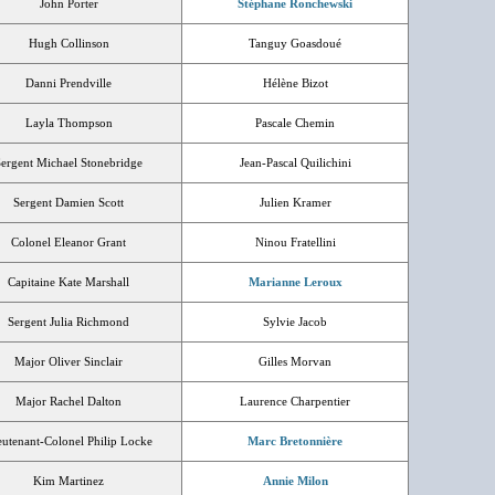
John Porter
Stéphane Ronchewski
Hugh Collinson
Tanguy Goasdoué
Danni Prendville
Hélène Bizot
Layla Thompson
Pascale Chemin
ergent Michael Stonebridge
Jean-Pascal Quilichini
Sergent Damien Scott
Julien Kramer
Colonel Eleanor Grant
Ninou Fratellini
Capitaine Kate Marshall
Marianne Leroux
Sergent Julia Richmond
Sylvie Jacob
Major Oliver Sinclair
Gilles Morvan
Major Rachel Dalton
Laurence Charpentier
eutenant-Colonel Philip Locke
Marc Bretonnière
Kim Martinez
Annie Milon