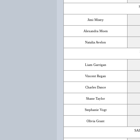
Jimi Mistry
Alexandra Moen
Natalia Avelon
Liam Garrigan
Vincent Regan
Charles Dance
Shane Taylor
Stephanie Vogt
Olivia Grant
SA