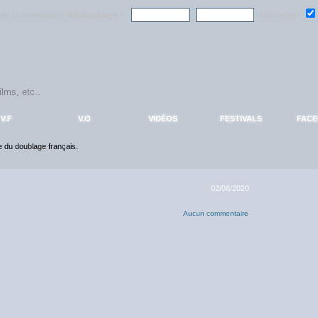
ndre la communauté
AlloDoublage
!
Mémoriser :
V.F
V.O
VIDÉOS
FESTIVALS
FAC
ce du doublage français.
02/08/2020
Aucun commentaire