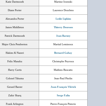
Katie Dartmouth
Martine Irzenski
Diane Porter
Laurence Dourlens
Alexandra Porter
Leslie Lipkins
James Middleton
Thierry Desroses
Patrick Dartmouth
Jean Barney
Major Chris Pemberton
Martial Leminoux
Hakim Al Nazeri
Bernard Gabay
Felix Masuku
Christophe Peyroux
Harry Curtis
Mathieu Buscatto
Colonel Tshuma
Jean-Paul Pitolin
Gerard Baxter
Jean-François Vlérick
Zahir Sharq
Serge Faliu
Frank Arlington
Pierre-François Pistorio