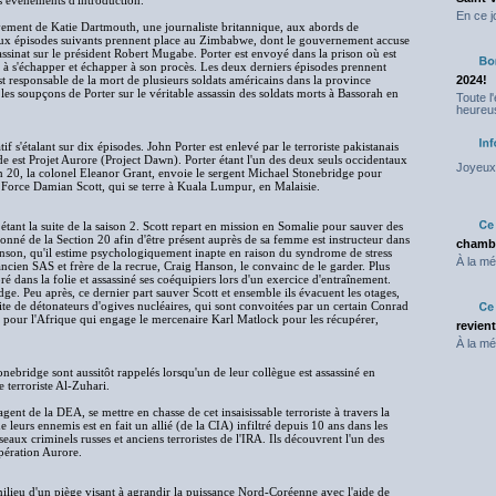
es évènements d'introduction.
En ce j
vement de Katie Dartmouth, une journaliste britannique, aux abords de
deux épisodes suivants prennent place au Zimbabwe, dont le gouvernement accuse
ssinat sur le président Robert Mugabe. Porter est envoyé dans la prison où est
er à s'échapper et échapper à son procès. Les deux derniers épisodes prennent
t responsable de la mort de plusieurs soldats américains dans la province
2024!
 les soupçons de Porter sur le véritable assassin des soldats morts à Bassorah en
Toute l
heureus
 s'étalant sur dix épisodes. John Porter est enlevé par le terroriste pakistanais
de est Projet Aurore (Project Dawn). Porter étant l'un des deux seuls occidentaux
Joyeux 
tion 20, la colonel Eleanor Grant, envoie le sergent Michael Stonebridge pour
a Force Damian Scott, qui se terre à Kuala Lumpur, en Malaisie.
t étant la suite de la saison 2. Scott repart en mission en Somalie pour sauver des
ionné de la Section 20 afin d'être présent auprès de sa femme est instructeur dans
chambr
anson, qu'il estime psychologiquement inapte en raison du syndrome de stress
À la mé
ncien SAS et frère de la recrue, Craig Hanson, le convainc de le garder. Plus
ré dans la folie et assassiné ses coéquipiers lors d'un exercice d'entraînement.
e. Peu après, ce dernier part sauver Scott et ensemble ils évacuent les otages,
ite de détonateurs d'ogives nucléaires, qui sont convoitées par un certain Conrad
 pour l'Afrique qui engage le mercenaire Karl Matlock pour les récupérer,
revien
À la mé
nebridge sont aussitôt rappelés lorsqu'un de leur collègue est assassiné en
e terroriste Al-Zuhari.
ent de la DEA, se mettre en chasse de cet insaisissable terroriste à travers la
 leurs ennemis est en fait un allié (de la CIA) infiltré depuis 10 ans dans les
réseaux criminels russes et anciens terroristes de l'IRA. Ils découvrent l'un des
Opération Aurore.
ilieu d'un piège visant à agrandir la puissance Nord-Coréenne avec l'aide de