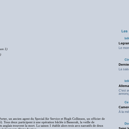
Legran
Le mond
son 1)
)
Dernier
La sais
Allema
C'est 
annonç
Camero
À la mé
orter, un ancien agent du Special Air Service et Hugh Collinson, un officier de
6). Tous deux participent à une opération bâclée à Bassorah, la veille de
s anglais trouvent la mort. La saison 1 établit alors trois arcs narratifs de deux
Saint 