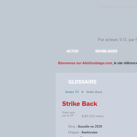
Rejoignez sans plus atte
ACTUS
DOUBLAGES
Bienvenue sur AlloDoublage.com
, le site référen
Series TV
>
Strike Back
Votre avis
sur la VF :
2.2
/5 (125 notes)
Série
: Annulée en 2020
Origine
: Américaine