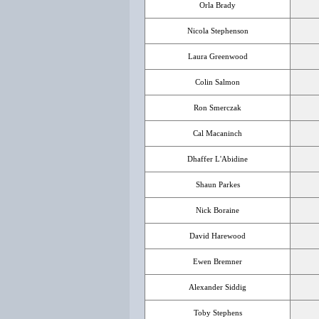
Orla Brady
Nicola Stephenson
Laura Greenwood
Colin Salmon
Ron Smerczak
Cal Macaninch
Dhaffer L'Abidine
Shaun Parkes
Nick Boraine
David Harewood
Ewen Bremner
Alexander Siddig
Toby Stephens