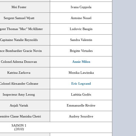
Mei Foster
Ivana Coppola
Sergent Samuel Wyatt
Antoine Nouel
gent Thomas "
Mac
" McAllister
Ludovic Baugin
Capitaine Natalie Reynolds
Sandra Valentin
nce Bombardier Gracie Novin
Brigitte Virtudes
Colonel Adeena Donovan
Annie Milon
Katrina Zarkova
Monika Lawinska
Colonel Alexander Coltrane
Eric Legrand
Inspecteur Amy Leong
Laëtitia Godès
Anjali Vartak
Emmanuelle Rivière
emière Classe Manisha Chetri
Audrey Sourdive
SAISON 1
(2010)