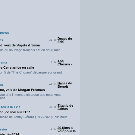
Deces de
22/05/2025
Eric
d, voix de Vegeta & Seiya
e du doublage français est en deuil suite...
The
11/04/2025
Chosen -
e Cene arrive en salle
on 5 de "The Chosen" débarque sur grand...
Deces de
09/01/2025
Benoit
ne, voix de Morgan Freeman
avec une immense tristesse que nous vous
ons...
Titanic de
23/06/2024
James
n, ce soir sur TF1!
moire de Jenny Gérard (1933/2020), elle nous...
20 films a
14/02/2024
voir pour la
Valentin 2024