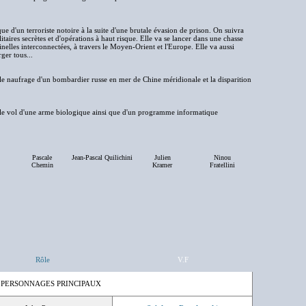
ue d'un terroriste notoire à la suite d'une brutale évasion de prison. On suivra
aires secrètes et d'opérations à haut risque. Elle va se lancer dans une chasse
inelles interconnectées, à travers le Moyen-Orient et l'Europe. Elle va aussi
ger tous...
 le naufrage d'un bombardier russe en mer de Chine méridionale et la disparition
r le vol d'une arme biologique ainsi que d'un programme informatique
Pascale
Jean-Pascal Quilichini
Julien
Ninou
Chemin
Kramer
Fratellini
Rôle
V.F
 PERSONNAGES PRINCIPAUX