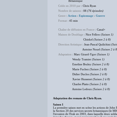
Britannique
Créée en 2010 par
: Chris Ryan
Nombre de saisons
: 08
(76 épisodes)
Genre
:
Action
-
Espionnage
-
Guerre
Format
: 45 min
Chaîne de diffusion en France
: Canal+
Maison de Doublage
: Nice Fellow
(Saison 1)
Chinkel
(Saison 2 à 8)
Direction Artistique
: Jean-Pascal Quilichini
(Sai
Antoine Nouel
(Saison 2 à 8
Adaptation
: Marc Girard-Ygor
(Saison 1)
Wendy Tramier
(Saison 1)
Emeline Bruley
(Saison 2 à 8)
Marie Fuchez
(Saison 2 à 8)
Didier Duclos
(Saison 2 à 8)
Xavier Hussenet
(Saison 2 à 8)
Charles Platto
(Saison 2 à 8)
Antoine Ledoux
(Saison 2 à 8)
Adaptation des romans de Chris Ryan.
Saison 1
La première saison met en scène les actions de John P
la Section 20 des services secrets britanniques (le MI
l'invasion de l'Irak en 2003, dans laquelle deux soldat