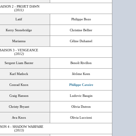
SAISON 2 - PROJET DAWN
(2011)
Latif
Philippe Bozo
Kerry Stonebridge
Christine Bellier
Marianna
Céline Duhamel
SAISON 3 - VENGEANCE
(2012)
Sergent Liam Baxter
Benoît Rivillon
Karl Matlock
Jérôme Keen
Conrad Knox
Philippe Catoire
Craig Hanson
Ludovic Baugin
Christy Bryant
Olivia Dutron
Ava Knox
Olivia Luccioni
ISON 4 - SHADOW WARFARE
(2013)