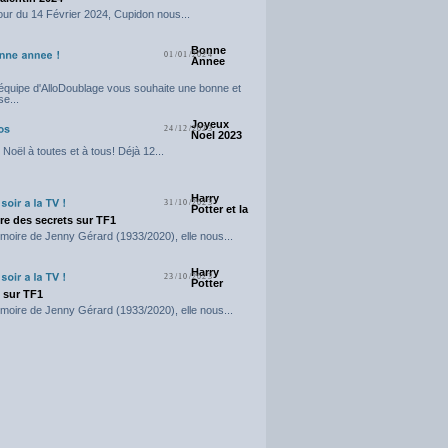
our du 14 Février 2024, Cupidon nous...
Bonne
01/01/2024
Annee
'équipe d'AlloDoublage vous souhaite une bonne et
e...
Joyeux
24/12/2023
Noel 2023
Noël à toutes et à tous! Déjà 12...
Harry
31/10/2023
Potter et la
e des secrets sur TF1
moire de Jenny Gérard (1933/2020), elle nous...
Harry
23/10/2023
Potter
t sur TF1
moire de Jenny Gérard (1933/2020), elle nous...