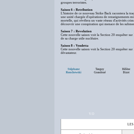
groupes terroristes.
Saison 6 : Retribution
L'histoire de ce nouveau Strike Back racontera la traq
une unité chargée d'opérations de renseignements milit
mortelle, qui révélera un vaste réseau d'activités crim
découvrir une conspiration qui menace de les submer
Saison 7 : Revolution
Cette nouvelle saison voit la Section 20 enquêter sur
de sa charge utile nucléaire.
Saison 8 : Vendetta
Cette nouvelle saison voit la Section 20 enquêter su
dévastateur.
Stéphane
Tanguy
Hélène
Ronchewski
Goasdoué
Bizot
V.O
LES