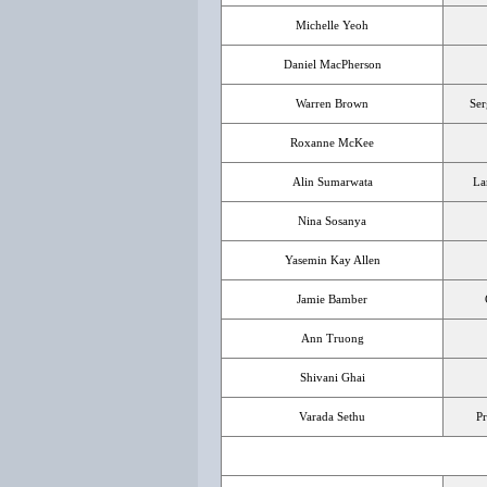
Michelle Yeoh
Daniel MacPherson
Warren Brown
Ser
Roxanne McKee
Alin Sumarwata
La
Nina Sosanya
Yasemin Kay Allen
Jamie Bamber
Ann Truong
Shivani Ghai
Varada Sethu
Pr