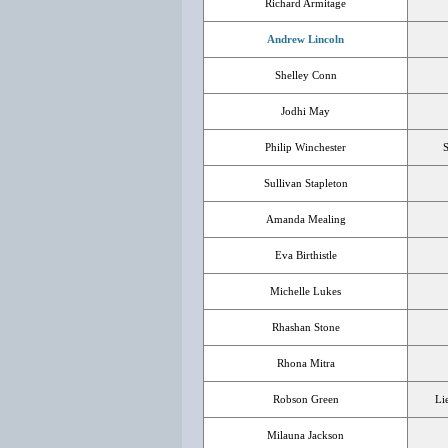
Richard Armitage
Andrew Lincoln
Shelley Conn
Jodhi May
Philip Winchester
S
Sullivan Stapleton
Amanda Mealing
Eva Birthistle
Michelle Lukes
Rhashan Stone
Rhona Mitra
Robson Green
Li
Milauna Jackson