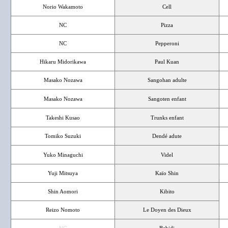
Norio Wakamoto
Cell
NC
Pizza
NC
Pepperoni
Hikaru Midorikawa
Paul Kuan
Masako Nozawa
Sangohan adulte
Masako Nozawa
Sangoten enfant
Takeshi Kusao
Trunks enfant
Tomiko Suzuki
Dendé adute
Yuko Minaguchi
Videl
Yuji Mitsuya
Kaïo Shin
Shin Aomori
Kibito
Reizo Nomoto
Le Doyen des Dieux