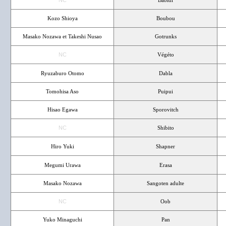
NC
Babidi
Kozo Shioya
Boubou
Masako Nozawa et Takeshi Nusao
Gotrunks
NC
Végéto
Ryuzaburo Otomo
Dabla
Tomohisa Aso
Puipui
Hisao Egawa
Sporovitch
NC
Shibito
Hiro Yuki
Shapner
Megumi Urawa
Erasa
Masako Nozawa
Sangoten adulte
NC
Oob
Yuko Minaguchi
Pan