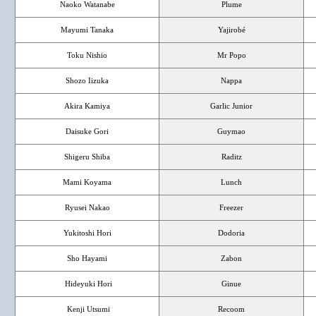
Naoko Watanabe
Plume
Mayumi Tanaka
Yajirobé
Toku Nishio
Mr Popo
Shozo Iizuka
Nappa
Akira Kamiya
Garlic Junior
Daisuke Gori
Guymao
Shigeru Shiba
Raditz
Mami Koyama
Lunch
Ryusei Nakao
Freezer
Yukitoshi Hori
Dodoria
Sho Hayami
Zabon
Hideyuki Hori
Ginue
Kenji Utsumi
Recoom