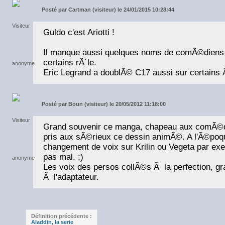
Posté par
Cartman (visiteur) le 24/01/2015 10:28:44
Guldo c'est Ariotti !
Il manque aussi quelques noms de comÃ©diens
certains rÃ´le.
Eric Legrand a doublÃ© C17 aussi sur certains
Posté par
Boun (visiteur) le 20/05/2012 11:18:00
Grand souvenir ce manga, chapeau aux comÃ©di
pris aux sÃ©rieux ce dessin animÃ©. A l'Ã©poq
changement de voix sur Krilin ou Vegeta par e
pas mal. ;)
Les voix des persos collÃ©s Ã la perfection, gr
Ã l'adaptateur.
Définition précédente :
Aladdin, la serie