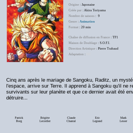
Origine
: Japonaise
Créée par
: Akira Toriyama
Nombre de saisons
: 9
Genre
:
Animation
Format
: 20 min
Chaîne de diffusion en France
: TF1
Maison de Doublage
: S.O.F.I.
Direction Artistique
: Pierre Trabaud
Adaptation
:
NC
Cinq ans après le mariage de Sangoku, Raditz, un mystér
l'espace, arrive sur Terre. Il apprend à Sangoku qu'il ne 
survivants sur leur planète et que ce dernier avait été en
détruire...
Patrick
Brigitte
Claude
Eric
Mark
Borg
Lecordier
Chantal
Legrand
Lesser