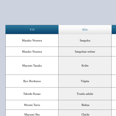
V.O
Rôle
Mazako Nozawa
Sangoku
Mazako Nozawa
Sangohan enfant
Mayumi Tanaka
Krilin
Ryo Horikawa
Végéta
Takeshi Kusao
Trunks adulte
Hiromi Tsuru
Bulma
Mayumi Sho
Chichi