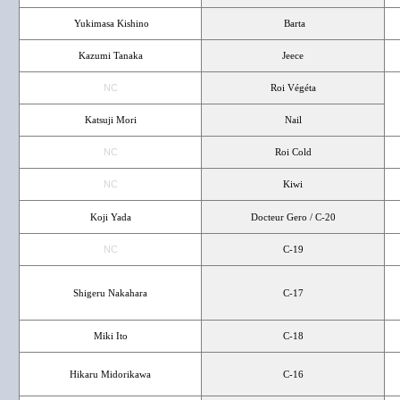
Yukimasa Kishino
Barta
Kazumi Tanaka
Jeece
NC
Roi Végéta
Katsuji Mori
Nail
NC
Roi Cold
NC
Kiwi
Koji Yada
Docteur Gero / C-20
NC
C-19
Shigeru Nakahara
C-17
Miki Ito
C-18
Hikaru Midorikawa
C-16