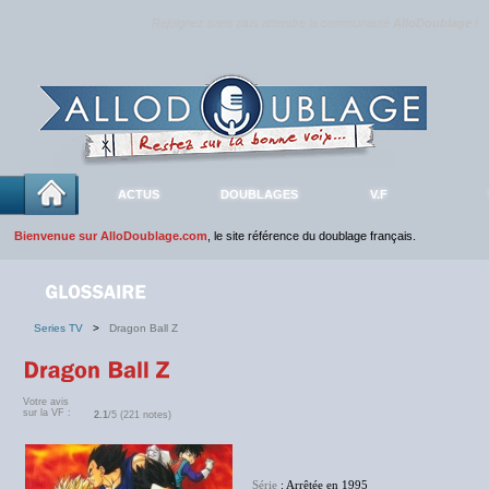
Rejoignez sans plus attendre la communauté
AlloDoublage
!
ACTUS
DOUBLAGES
V.F
Bienvenue sur AlloDoublage.com
, le site référence du doublage français.
Series TV
>
Dragon Ball Z
Votre avis
sur la VF :
2.1
/5 (221 notes)
Série
: Arrêtée en 1995