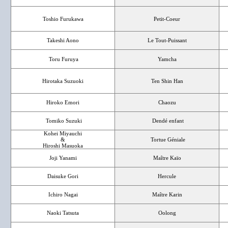
Toshio Furukawa
Petit-Coeur
Takeshi Aono
Le Tout-Puissant
Toru Furuya
Yamcha
Hirotaka Suzuoki
Ten Shin Han
Hiroko Emori
Chaozu
Tomiko Suzuki
Dendé enfant
Kohei Miyauchi
&
Tortue Géniale
Hiroshi Masuoka
Joji Yanami
Maître Kaïo
Daisuke Gori
Hercule
Ichiro Nagai
Maître Karin
Naoki Tatsuta
Oolong