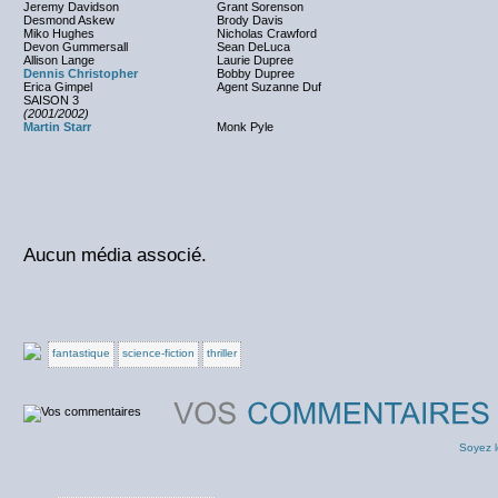
Jeremy Davidson
Grant Sorenson
Desmond Askew
Brody Davis
Miko Hughes
Nicholas Crawford
Devon Gummersall
Sean DeLuca
Allison Lange
Laurie Dupree
Dennis Christopher
Bobby Dupree
Erica Gimpel
Agent Suzanne Duf
SAISON 3
(2001/2002)
Martin Starr
Monk Pyle
Aucun média associé.
fantastique
science-fiction
thriller
Soyez l