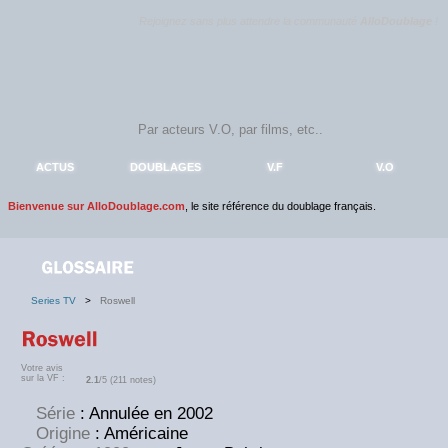
Rejoignez sans plus attendre la communauté
AlloDoublage
!
ACTUS
DOUBLAGES
V.F
V.O
Bienvenue sur AlloDoublage.com
, le site référence du doublage français.
Series TV
>
Roswell
Votre avis
sur la VF :
2.1
/5 (211 notes)
Série
: Annulée en 2002
Origine
: Américaine