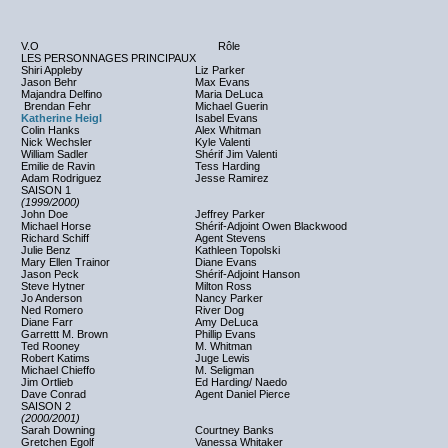
V.O
Rôle
LES PERSONNAGES PRINCIPAUX
Shiri Appleby
Liz Parker
Jason Behr
Max Evans
Majandra Delfino
Maria DeLuca
Brendan Fehr
Michael Guerin
Katherine Heigl
Isabel Evans
Colin Hanks
Alex Whitman
Nick Wechsler
Kyle Valenti
William Sadler
Shérif Jim Valenti
Emilie de Ravin
Tess Harding
Adam Rodriguez
Jesse Ramirez
SAISON 1
(1999/2000)
John Doe
Jeffrey Parker
Michael Horse
Shérif-Adjoint Owen Blackwood
Richard Schiff
Agent Stevens
Julie Benz
Kathleen Topolski
Mary Ellen Trainor
Diane Evans
Jason Peck
Shérif-Adjoint Hanson
Steve Hytner
Milton Ross
Jo Anderson
Nancy Parker
Ned Romero
River Dog
Diane Farr
Amy DeLuca
Garrettt M. Brown
Phillip Evans
Ted Rooney
M. Whitman
Robert Katims
Juge Lewis
Michael Chieffo
M. Seligman
Jim Ortlieb
Ed Harding/ Naedo
Dave Conrad
Agent Daniel Pierce
SAISON 2
(2000/2001)
Sarah Downing
Courtney Banks
Gretchen Egolf
Vanessa Whitaker