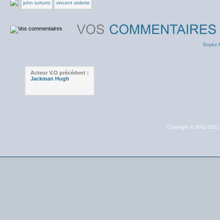
john turturro
vincent violette
Soyez l
Acteur V.O précédent :
Jackman Hugh
Copyright © 2011-202