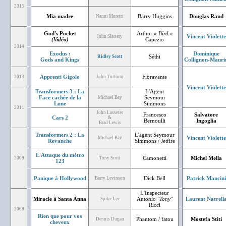
2015
Mia madre
Barry Huggins
Douglas Rand
Nanni Moretti
God's Pocket
Arthur
« Bird »
Vincent Violette
John Slattery
(Vidéo)
Capezio
2014
Exodus :
Dominique
Séthi
Ridley Scott
Gods and Kings
Collignon-Mauri
Apprenti Gigolo
Fioravante
2013
John Turturro
Vincent Violette
Transformers 3 : La
L'Agent
Face cachée de la
Seymour
Michael Bay
Lune
Simmons
2011
John Lasseter
Francesco
Salvatore
Cars 2
&
Bernoulli
Ingoglia
Brad Lewis
Transformers 2 : La
L'agent Seymour
Vincent Violette
Michael Bay
Revanche
Simmons / Jetfire
L'Attaque du métro
Camonetti
Michel Mella
2009
Tony Scott
123
Panique à Hollywood
Dick Bell
Patrick Mancini
Barry Levinson
L'Inspecteur
Miracle à Santa Anna
Antonio "
Tony
"
Laurent Natrell
Spike Lee
Ricci
2008
Rien que pour vos
Phantom / fatou
Mostefa Stiti
Dennis Dugan
cheveux