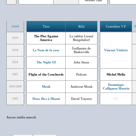
Webster Hall
Titre
Rôle
Comédien V.F
Année
D
The Plot Against
Le rabbin Lionel
2020
America
Bengelsdorf
Guillaume de
Le Nom de la rose
Vincent Violette
2019
Baskerville
The Night Of
John Stone
2016
Flight of the Conchords
Policier
Michel Mella
2007
Dominique
Monk
Ambrose Monk
2004/2008
Collignon-Maurin
Deux flics à Miami
David Traynor
NC
1985
Aucun média associé.