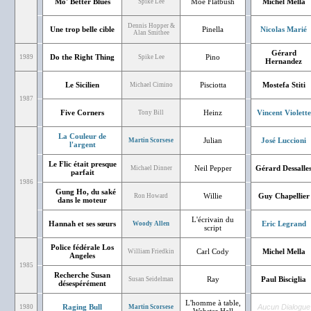
Mo' Better Blues
Moe Flatbush
Michel Mella
Spike Lee
Dennis Hopper &
Une trop belle cible
Pinella
Nicolas Marié
Alan Smithee
Gérard
Do the Right Thing
Pino
1989
Spike Lee
Hernandez
Le Sicilien
Pisciotta
Mostefa Stiti
Michael Cimino
1987
Five Corners
Heinz
Vincent Violette
Tony Bill
La Couleur de
Julian
José Luccioni
Martin Scorsese
l'argent
Le Flic était presque
Neil Pepper
Gérard Dessalle
Michael Dinner
parfait
1986
Gung Ho, du saké
Willie
Guy Chapellier
Ron Howard
dans le moteur
L'écrivain du
Hannah et ses sœurs
Eric Legrand
Woody Allen
script
Police fédérale Los
Carl Cody
Michel Mella
William Friedkin
Angeles
1985
Recherche Susan
Ray
Paul Bisciglia
Susan Seidelman
désespérément
L'homme à table,
Raging Bull
Aucun Dialogue
1980
Martin Scorsese