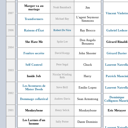
Margot va au
Jim
Noah Baumbach
mariage
Vincent Violette
2007
L'agent Seymour
Transformers
Michael Bay
Simmons
Raisons d'État
Ray Brocco
Gabriel Ledoze
2006
Robert De Niro
Don Angelo
She Hate Me
Gérard Rinaldi
Spike Lee
Bonasera
2004
Fenêtre secrète
John Shooter
Gérard Darier
David Koepp
Self Control
Chuck
Laurent Natrell
Peter Segal
2003
Nicolas Winding
Inside Job
Harry
Patrick Mancini
Refn
Les Aventures de
Emilio Lopez
Laurent Natrell
Steve Brill
Mister Deeds
2002
Dominique
Dommage collatéral
Sean Armstrong
Andrew Davis
Collignon-Mauri
Monkeybone
Monkeybone
Eric Metayer
2001
Henry Selick
Les Larmes d'un
Dante Dominio
Sally Potter
homme
Laurent Natrell