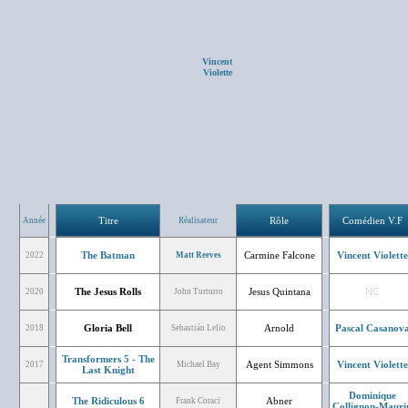
Vincent
Violette
Titre
Rôle
Comédien V.F
Année
Réalisateur
The Batman
Carmine Falcone
Vincent Violette
2022
Matt Reeves
The Jesus Rolls
Jesus Quintana
NC
2020
John Turturro
Gloria Bell
Arnold
Pascal Casanov
2018
Sebastián Lelio
Transformers 5 - The
Agent Simmons
Vincent Violette
2017
Michael Bay
Last Knight
Dominique
The Ridiculous 6
Abner
Frank Coraci
Collignon-Mauri