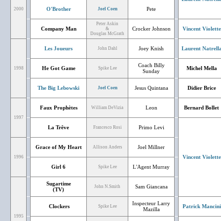
O'Brother
Pete
2000
Joel Coen
Peter Askin
Company Man
Crocker Johnson
Vincent Violette
&
Douglas McGrath
Les Joueurs
Joey Knish
Laurent Natrell
John Dahl
Coach Billy
He Got Game
Michel Mella
1998
Spike Lee
Sunday
The Big Lebowski
Jesus Quintana
Didier Brice
Joel Coen
Faux Prophètes
Leon
Bernard Bollet
William DeVizia
1997
La Trêve
Primo Levi
Francesco Rosi
Grace of My Heart
Joel Millner
Allison Anders
Vincent Violette
1996
Girl 6
L'Agent Murray
Spike Lee
Sugartime
Sam Giancana
John N.Smith
(TV)
Inspecteur Larry
Clockers
Patrick Mancini
Spike Lee
Mazilla
1995