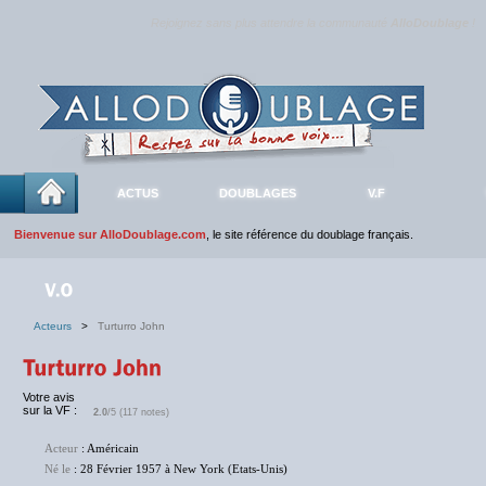
Rejoignez sans plus attendre la communauté
AlloDoublage
!
ACTUS
DOUBLAGES
V.F
Bienvenue sur AlloDoublage.com
, le site référence du doublage français.
Acteurs
>
Turturro John
Votre avis
sur la VF :
2.0
/5 (117 notes)
Acteur
: Américain
Né le
: 28 Février 1957 à New York (Etats-Unis)