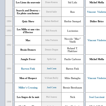
Les Liens du souvenir
Sid Lidz
Michel Mella
Diane Keaton
Search and Destroy :
Ron
Vincent Violett
David Salle
En plein cauchemar
Quiz Show
Herbie Stempel
Didier Brice
1994
Robert Redford
Les Mille et une vies
Lucinnius
1993
Bill Forsyth
d'Hector
Niccolo
"Mac"
Mac
Vincent Violette
John Turturro
Vitelli
1992
Roland T.
Brain Donors
Dennis Dugan
Flakfizer
Jungle Fever
Paulie Carbone
Michel Mella
Spike Lee
Barton Fink
Barton Fink
1991
Joel Coen
Men of Respect
Mike Battaglia
Vincent Violette
William Reilly
Miller's Crossing
Bernie Bernbaum
Joel Coen
Les Anges de la nuit
Nick
José Luccioni
Phil Joanou
1990