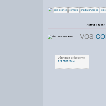
raja gosnell
comedie
martin lawrence
lucie
Auteur : Yoan
Définition précédente :
Big Mamma 2