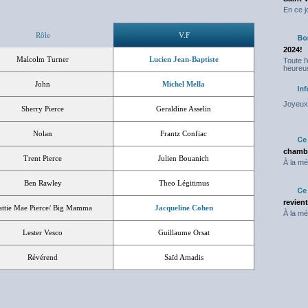
En ce j
Rôle
V.F
2024!
Malcolm Turner
Lucien Jean-Baptiste
Toute l
heureus
John
Michel Mella
Joyeux 
Sherry Pierce
Geraldine Asselin
Nolan
Frantz Confiac
chambr
Trent Pierce
Julien Bouanich
À la mé
Ben Rawley
Theo Légitimus
revien
attie Mae Pierce/ Big Mamma
Jacqueline Cohen
À la mé
Lester Vesco
Guillaume Orsat
Révérend
Saïd Amadis