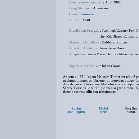
Date de sortie cinéma
: 2 Août 2000
Long Métrage
: Américain
Genre
:
Comédie
Durée
: 01h40
Distributeur Français
: Twentieth Century Fox F
The Walt Disney Company Fr
Maison de Doublage
: Dubbing Brothers
Direction Artistique
: Jean-Pierre Dorat
Adaptation
: Anne-Marie Thuot & Marianne Sa
Supervision Créative
: Julien Corain
Au sein du FBI, l'agent Malcolm Turner est réputé pou
quelques minutes se fabriquer un nouveau visage, une 
d'un dangereux braqueur, Malcolm et son coéquipier 
Sherry. Lorsqu'elle se réfugie chez sa grand-mère, B
dame pour recueillir son témoignage.
Lucien
Michel
Geraldine
Jean-Baptiste
Mella
Asselin