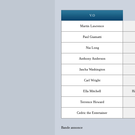
V.O
Martin Lawrence
Paul Giamatti
Nia Long
Anthony Anderson
Jascha Washington
Carl Wright
Ella Mitchell
H
Terrence Howard
Cedric the Entertainer
Bande annonce