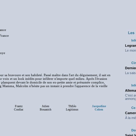
rance
ance
Legran
Le mond
voye
Dernier
La sais
r sa bravoure et son habileté. Passé maître dans l'art du déguisement, il sait en
voix et un look inédits pour infiltrer n'importe quel milieu. Après l'évasion
planquent devant le domicile de son ex-petite amie et présumée complice,
ig Mamma, Malcolm n'hésite pas un instant à prendre l'apparence de la vieille
Allema
C'est 
annonç
Frantz
Julien
ThEéo
Jacqueline
Confiac
Bouanich
Legitimus
Cohen
Camero
À la mé
Saint 