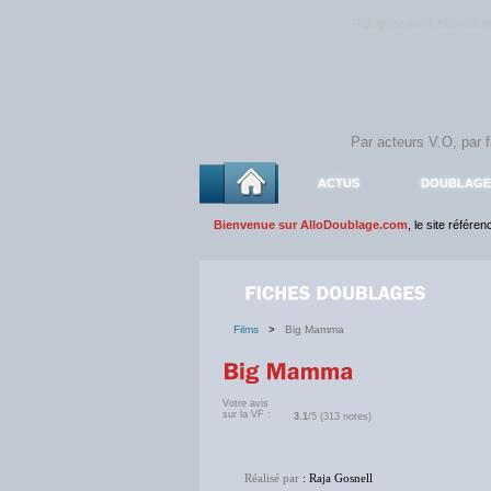
Rejoignez sans plus atte
ACTUS
DOUBLAGE
Bienvenue sur AlloDoublage.com
, le site référe
Films
>
Big Mamma
Votre avis
sur la VF :
3.1
/5 (313 notes)
Réalisé par
: Raja Gosnell