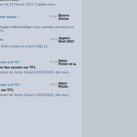
our du 14 Février 2024, Cupidon nous...
Bonne
01/01/2024
Annee
'équipe d'AlloDoublage vous souhaite une bonne et
e...
Joyeux
24/12/2023
Noel 2023
Noël à toutes et à tous! Déjà 12...
Harry
31/10/2023
Potter et la
e des secrets sur TF1
moire de Jenny Gérard (1933/2020), elle nous...
Harry
23/10/2023
Potter
t sur TF1
moire de Jenny Gérard (1933/2020), elle nous...