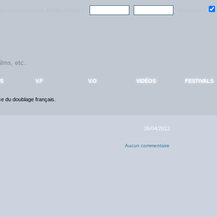
ndre la communauté
AlloDoublage
!
Mémoriser :
S
V.F
V.O
VIDÉOS
FESTIVALS
nce du doublage français.
06/04/2012
Aucun commentaire