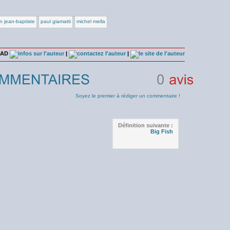
n jean-baptiste
paul giamatti
michel mella
n AD
|
|
0
avis
Soyez le premier à rédiger un commentaire !
Définition suivante :
Big Fish