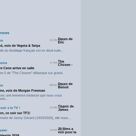
Deces de
22/05/2025
Eric
d, voix de Vegeta & Seiya
e du doublage français est en deuil suite...
The
11/04/2025
Chosen -
e Cene arrive en salle
on 5 de "The Chosen" débarque sur grand...
Deces de
09/01/2025
Benoit
ne, voix de Morgan Freeman
avec une immense tristesse que nous vous
ons...
Titanic de
23/06/2024
James
n, ce soir sur TF1!
moire de Jenny Gérard (1933/2020), elle nous...
20 films a
14/02/2024
voir pour la
Valentin 2024