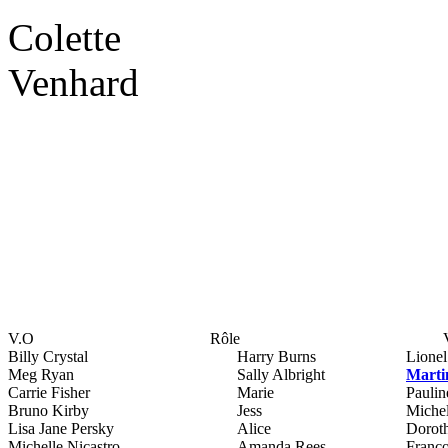
Colette
Venhard
V.O
Rôle
Billy Crystal
Harry Burns
Lione
Meg Ryan
Sally Albright
Marti
Carrie Fisher
Marie
Paulin
Bruno Kirby
Jess
Michel
Lisa Jane Persky
Alice
Dorot
Michelle Nicastro
Amanda Rees
Franç