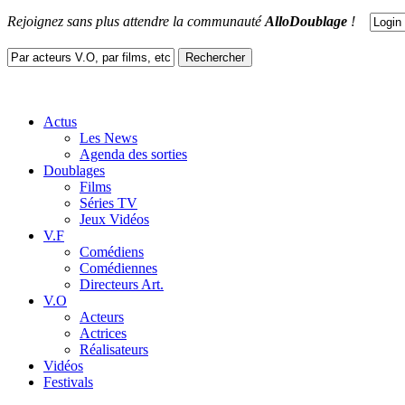
Rejoignez sans plus attendre la communauté
AlloDoublage
!
Actus
Les News
Agenda des sorties
Doublages
Films
Séries TV
Jeux Vidéos
V.F
Comédiens
Comédiennes
Directeurs Art.
V.O
Acteurs
Actrices
Réalisateurs
Vidéos
Festivals