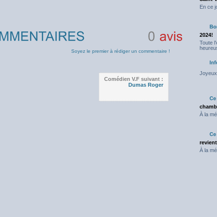
En ce j
2024!
Toute l
heureus
0
avis
Soyez le premier à rédiger un commentaire !
Joyeux 
Comédien V.F suivant :
Dumas Roger
chambr
À la mé
revien
À la mé