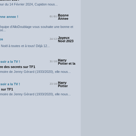
our du 14 Février 2024, Cupidon nous...
Bonne
01/01/2024
Annee
'équipe d'AlloDoublage vous souhaite une bonne et
e...
Joyeux
24/12/2023
Noel 2023
Noël à toutes et à tous! Déjà 12...
Harry
31/10/2023
Potter et la
e des secrets sur TF1
moire de Jenny Gérard (1933/2020), elle nous...
Harry
23/10/2023
Potter
t sur TF1
moire de Jenny Gérard (1933/2020), elle nous...