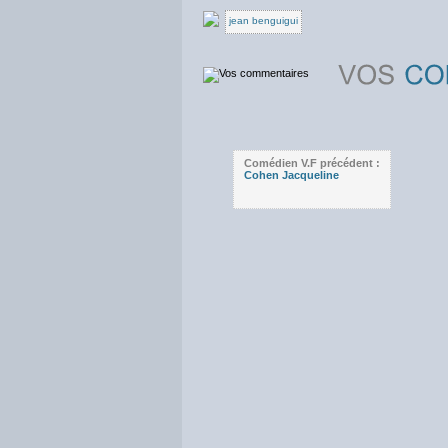
jean benguigui
Comédien V.F précédent :
Cohen Jacqueline