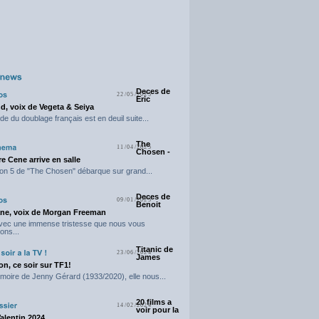
Deces de
22/05/2025
Eric
d, voix de Vegeta & Seiya
e du doublage français est en deuil suite...
The
11/04/2025
Chosen -
e Cene arrive en salle
on 5 de "The Chosen" débarque sur grand...
Deces de
09/01/2025
Benoit
ne, voix de Morgan Freeman
avec une immense tristesse que nous vous
ons...
Titanic de
23/06/2024
James
n, ce soir sur TF1!
moire de Jenny Gérard (1933/2020), elle nous...
20 films a
14/02/2024
voir pour la
Valentin 2024