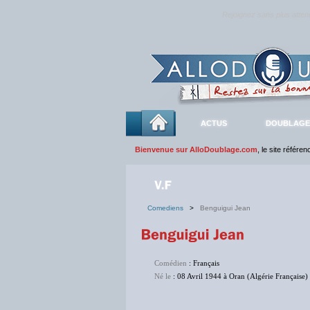
Rejoignez sans plus atte
ACTUS
DOUBLAGE
Bienvenue sur AlloDoublage.com
, le site référe
Comediens
>
Benguigui Jean
Comédien
: Français
Né le
: 08 Avril 1944 à Oran (Algérie Française)