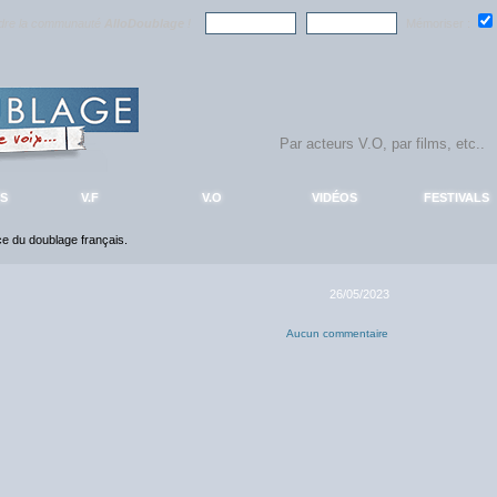
ndre la communauté
AlloDoublage
!
Mémoriser :
S
V.F
V.O
VIDÉOS
FESTIVALS
nce du doublage français.
26/05/2023
Aucun commentaire