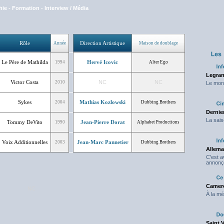
hie
-
Formation
-
Interview / Média
Rôle
Direction Artistique
Année
Maison de doublage
Le Père de Mathilda
Hervé Icovic
1994
Alter Ego
Legran
Victor Costa
NC
NC
2010
Le mond
Sykes
Mathias Kozlowski
2004
Dubbing Brothers
Dernier
La sais
Tommy DeVito
Jean-Pierre Dorat
1990
Alphabet Productions
Voix Additionnelles
Jean-Marc Pannetier
2003
Dubbing Brothers
Allema
C'est 
annonç
Camero
NC
À la mé
Saint 