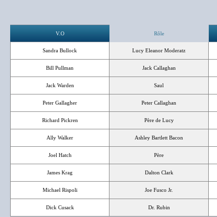
V.O
Rôle
Sandra Bullock
Lucy Eleanor Moderatz
Bill Pullman
Jack Callaghan
Jack Warden
Saul
Peter Gallagher
Peter Callaghan
Richard Pickren
Père de Lucy
Ally Walker
Ashley Bartlett Bacon
Joel Hatch
Père
James Krag
Dalton Clark
Michael Rispoli
Joe Fusco Jr.
Dick Cusack
Dr. Rubin