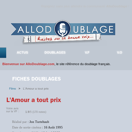
Rejoignez sans plus attendre la communauté
AlloDoublage
!
ACTUS
DOUBLAGES
V.F
V.O
Bienvenue sur AlloDoublage.com
, le site référence du doublage français.
Films
>
L'Amour a tout prix
Votre avis
sur la VF :
1.9
/5 (170 notes)
Réalisé par
: Jon Turteltaub
Date de sortie cinéma
: 16 Août 1995