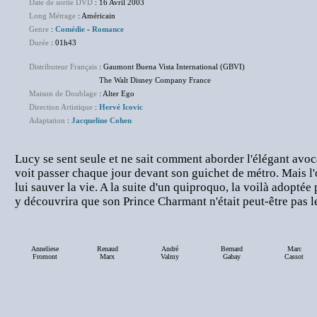
Date de sortie DVD
: 16 Avril 2003
Long Métrage
: Américain
Genre
:
Comédie
-
Romance
Durée
: 01h43
Distributeur Français
: Gaumont Buena Vista International (GBVI)
The Walt Disney Company France
Maison de Doublage
: Alter Ego
Direction Artistique
:
Hervé Icovic
Adaptation
:
Jacqueline Cohen
Lucy se sent seule et ne sait comment aborder l'élégant avoc
voit passer chaque jour devant son guichet de métro. Mais l'
lui sauver la vie. A la suite d'un quiproquo, la voilà adoptée p
y découvrira que son Prince Charmant n'était peut-être pas le
Anneliese
Renaud
André
Bernard
Marc
Fromont
Marx
Valmy
Gabay
Cassot