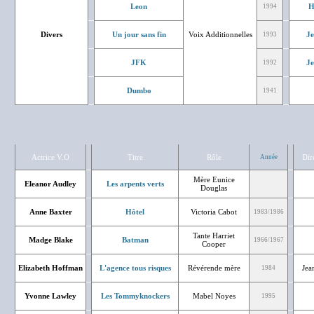
Leon
H
1994
Divers
Un jour sans fin
Voix Additionnelles
J
1993
JFK
J
1992
Dumbo
1941
Actrice V.O
Titre
Rôle
Dir
Année
Mère Eunice
Eleanor Audley
Les arpents verts
Douglas
Anne Baxter
Hôtel
Victoria Cabot
1983/1986
Tante Harriet
Madge Blake
Batman
1966/1967
Cooper
Elizabeth Hoffman
L'agence tous risques
Révérende mère
Jea
1984
Yvonne Lawley
Les Tommyknockers
Mabel Noyes
1995