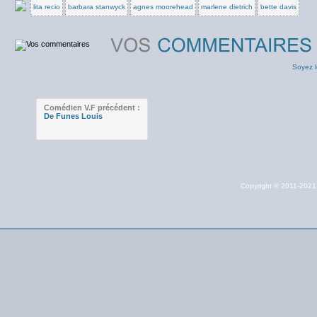
lita recio
barbara stanwyck
agnes moorehead
marlene dietrich
bette davis
Soyez l
Comédien V.F précédent :
De Funes Louis
Copyright © 2011-202