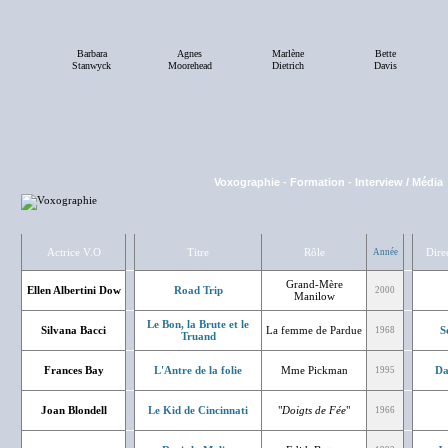
Barbara
Agnes
Marlène
Bette
Stanwyck
Moorehead
Dietrich
Davis
Voxographie
-
Formation
-
Interview / Média
Actrice V.O
Titre
Rôle
Dire
Année
Grand-Mère
Ellen Albertini Dow
Road Trip
2000
Manilow
Le Bon, la Brute et le
Silvana Bacci
La femme de Pardue
S
1968
Truand
Frances Bay
L'Antre de la folie
Mme Pickman
Da
1995
Joan Blondell
Le Kid de Cincinnati
"
Doigts de Fée
"
1966