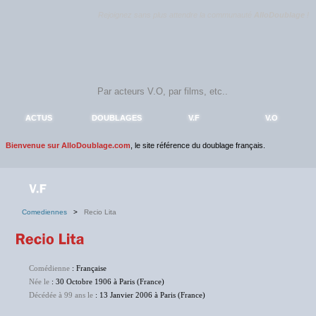
Rejoignez sans plus attendre la communauté
AlloDoublage
!
ACTUS
DOUBLAGES
V.F
V.O
Bienvenue sur AlloDoublage.com
, le site référence du doublage français.
Comediennes
>
Recio Lita
Comédienne
: Française
Née le
: 30 Octobre 1906 à Paris (France)
Décédée à 99 ans le
: 13 Janvier 2006 à Paris (France)