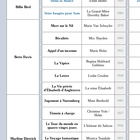
Denis la Malice
Edith Butter
J
1993
Billie Bird
La Grand-Mère
Seize bougies pour Sam
1984
Dorothy Baker
Mort sur le Nil
Marie Van Schuyler
1978
Rivalités
Mrs. Hayden
1964
Appel d'un inconnu
Marie Hoke
1952
Bette Davis
Regina Hubbard
La Vipère
1941
Giddens
La Lettre
Leslie Crosbie
1940
La Vie privée
La reine Élisabeth
1939
d'Élisabeth d'Angleterre
Jugement à Nuremberg
Mme Berthold
1961
Christine Vole /
Témoin à charge
1957
Helm
Le Tour du monde en
L'hôtesse du Saloon
1956
quatre-vingts jours
Le Voyage fantastique
Monica Teasdale
Marlène Dietrich
1951