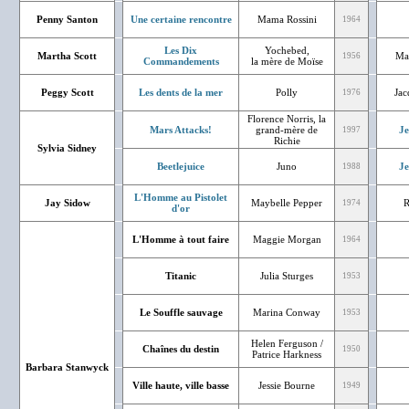
Penny Santon
Une certaine rencontre
Mama Rossini
1964
Les Dix
Yochebed,
Martha Scott
Mau
1956
Commandements
la mère de Moïse
Peggy Scott
Les dents de la mer
Polly
Jac
1976
Florence Norris, la
Mars Attacks!
grand-mère de
J
1997
Richie
Sylvia Sidney
Beetlejuice
Juno
J
1988
L'Homme au Pistolet
Jay Sidow
Maybelle Pepper
R
1974
d'or
L'Homme à tout faire
Maggie Morgan
1964
Titanic
Julia Sturges
1953
Le Souffle sauvage
Marina Conway
1953
Helen Ferguson /
Chaînes du destin
1950
Patrice Harkness
Barbara Stanwyck
Ville haute, ville basse
Jessie Bourne
1949