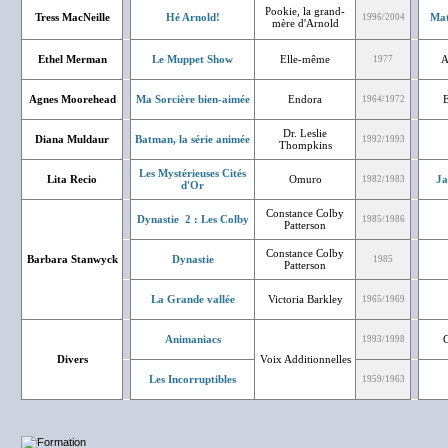
Pookie, la grand-
Tress MacNeille
Hé Arnold!
Mat
1996/2004
mère d'Arnold
Ethel Merman
Le Muppet Show
Elle-même
A
1977
Agnes Moorehead
Ma Sorcière bien-aimée
Endora
E
1964/1972
Dr. Leslie
Diana Muldaur
Batman, la série animée
1992/1993
Thompkins
Les Mystérieuses Cités
Lita Recio
Omuro
Ja
1982/1983
d'Or
Constance Colby
Dynastie 2 : Les Colby
1985/1986
Patterson
Constance Colby
Barbara Stanwyck
Dynastie
1985
Patterson
La Grande vallée
Victoria Barkley
1965/1969
Animaniacs
1993/1998
Divers
Voix Additionnelles
Les Incorruptibles
1959/1963