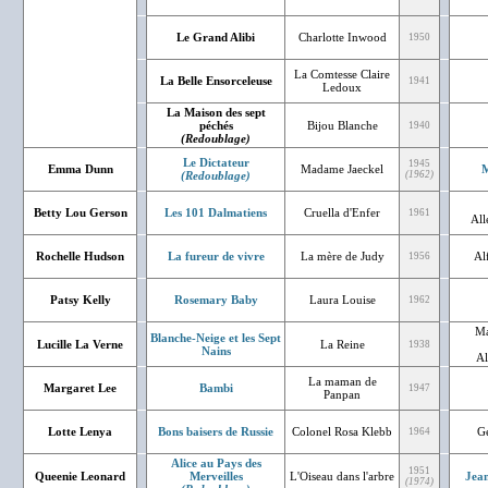
Le Grand Alibi
Charlotte Inwood
1950
La Comtesse Claire
La Belle Ensorceleuse
1941
Ledoux
La Maison des sept
péchés
Bijou Blanche
1940
(Redoublage)
Le Dictateur
1945
Emma Dunn
Madame Jaeckel
M
(Redoublage)
(1962)
Betty Lou Gerson
Les 101 Dalmatiens
Cruella d'Enfer
1961
All
Rochelle Hudson
La fureur de vivre
La mère de Judy
Al
1956
Patsy Kelly
Rosemary Baby
Laura Louise
1962
Ma
Blanche-Neige et les Sept
Lucille La Verne
La Reine
1938
Nains
Al
La maman de
Margaret Lee
Bambi
1947
Panpan
Lotte Lenya
Bons baisers de Russie
Colonel Rosa Klebb
Gé
1964
Alice au Pays des
1951
Queenie Leonard
Merveilles
L'Oiseau dans l'arbre
Jean
(1974)