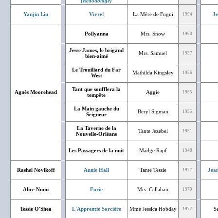
(Redoublage)
Yanjin Liu
Vivre!
La Mère de Fugui
J
1994
Pollyanna
Mrs. Snow
1960
Jesse James, le brigand
Mrs. Samuel
1957
bien-aimé
Le Trouillard du Far
Mathilda Kingsley
1956
West
Tant que soufflera la
Agnès Moorehead
Aggie
1955
tempête
La Main gauche du
Beryl Sigman
1955
Seigneur
La Taverne de la
Tante Jezebel
1951
Nouvelle-Orléans
Les Passagers de la nuit
Madge Rapf
1948
Rashel Novikoff
Annie Hall
Tante Tessie
Jean
1977
Alice Nunn
Furie
Mrs. Callahan
1979
Tessie O'Shea
L'Apprentie Sorcière
Mme Jessica Hobday
S
1972