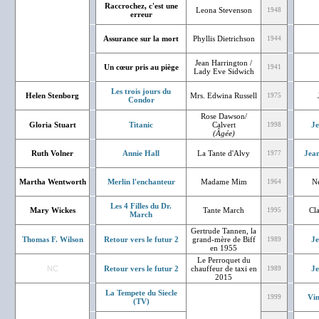
Raccrochez, c'est une
Leona Stevenson
1948
erreur
Assurance sur la mort
Phyllis Dietrichson
1944
Jean Harrington /
Un cœur pris au piège
1941
Lady Eve Sidwich
Les trois jours du
Helen Stenborg
Mrs. Edwina Russell
1975
Condor
Rose Dawson/
Gloria Stuart
Titanic
Calvert
J
1998
(Âgée)
Ruth Volner
Annie Hall
La Tante d'Alvy
Jean
1977
Martha Wentworth
Merlin l'enchanteur
Madame Mim
N
1964
Les 4 Filles du Dr.
Mary Wickes
Tante March
Cl
1995
March
Gertrude Tannen, la
Thomas F. Wilson
Retour vers le futur 2
grand-mère de Biff
J
1989
en 1955
Le Perroquet du
NC
Retour vers le futur 2
chauffeur de taxi en
J
1989
2015
La Tempete du Siecle
Vin
1999
(TV)