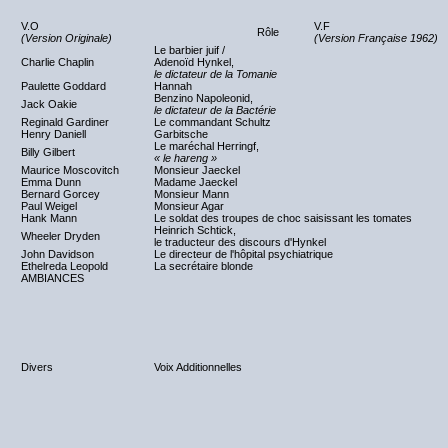
V.O
V.F
Rôle
(Version Originale)
(Version Française 1962)
Le barbier juif /
Charlie Chaplin
Adenoïd Hynkel,
le dictateur de la Tomanie
Paulette Goddard
Hannah
Benzino Napoleonid,
Jack Oakie
le dictateur de la Bactérie
Reginald Gardiner
Le commandant Schultz
Henry Daniell
Garbitsche
Le maréchal Herringf,
Billy Gilbert
« le hareng »
Maurice Moscovitch
Monsieur Jaeckel
Emma Dunn
Madame Jaeckel
Bernard Gorcey
Monsieur Mann
Paul Weigel
Monsieur Agar
Hank Mann
Le soldat des troupes de choc saisissant les tomates
Heinrich Schtick,
Wheeler Dryden
le traducteur des discours d'Hynkel
John Davidson
Le directeur de l'hôpital psychiatrique
Ethelreda Leopold
La secrétaire blonde
AMBIANCES
Divers
Voix Additionnelles