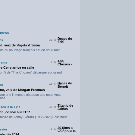
Deces de
22/05/2025
Eric
d, voix de Vegeta & Seiya
e du doublage français est en deuil suite...
The
11/04/2025
Chosen -
e Cene arrive en salle
on 5 de "The Chosen" débarque sur grand...
Deces de
09/01/2025
Benoit
ne, voix de Morgan Freeman
avec une immense tristesse que nous vous
ons...
Titanic de
23/06/2024
James
n, ce soir sur TF1!
moire de Jenny Gérard (1933/2020), elle nous...
20 films a
14/02/2024
voir pour la
Valentin 2024