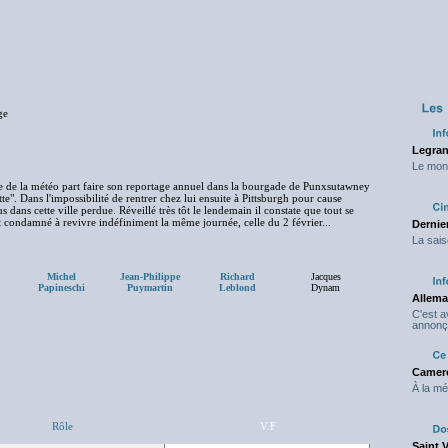
ge
Legran
Le mond
able de la météo part faire son reportage annuel dans la bourgade de Punxsutawney
e". Dans l'impossibilité de rentrer chez lui ensuite à Pittsburgh pour cause
s dans cette ville perdue. Réveillé très tôt le lendemain il constate que tout se
st condamné à revivre indéfiniment la même journée, celle du 2 février...
Dernier
La sais
Michel
Jean-Philippe
Richard
Jacques
Papineschi
Puymartin
Leblond
Dynam
Allema
C'est 
annonç
Camero
À la mé
Rôle
V.F
Saint 