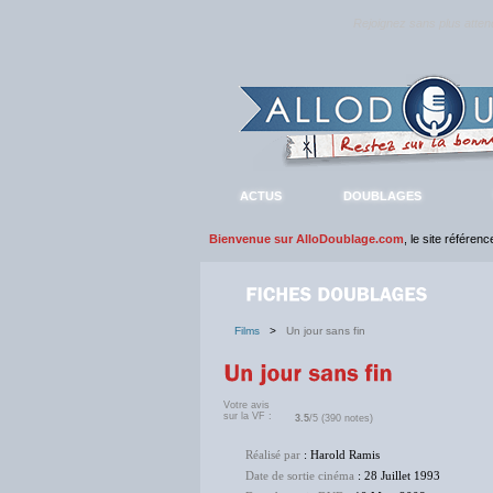
Rejoignez sans plus atte
ACTUS
DOUBLAGES
Bienvenue sur AlloDoublage.com
, le site référen
Films
>
Un jour sans fin
Votre avis
sur la VF :
3.5
/5 (390 notes)
Réalisé par
: Harold Ramis
Date de sortie cinéma
: 28 Juillet 1993