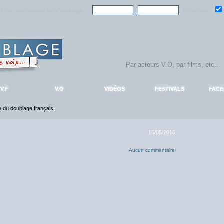
ndre la communauté
AlloDoublage
!
Mémoriser :
V.F
V.O
VIDÉOS
FESTIVALS
FAC
ce du doublage français.
15/05/2016
Aucun commentaire