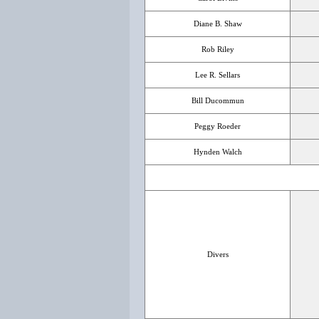
Diane B. Shaw
Rob Riley
Lee R. Sellars
Bill Ducommun
Peggy Roeder
Hynden Walch
Divers