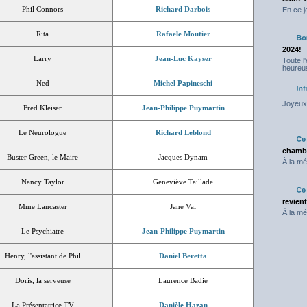
Phil Connors
Richard Darbois
En ce j
Rita
Rafaele Moutier
2024!
Larry
Jean-Luc Kayser
Toute l
heureus
Ned
Michel Papineschi
Joyeux 
Fred Kleiser
Jean-Philippe Puymartin
Le Neurologue
Richard Leblond
chambr
Buster Green, le Maire
Jacques Dynam
À la mé
Nancy Taylor
Geneviève Taillade
revien
Mme Lancaster
Jane Val
À la mé
Le Psychiatre
Jean-Philippe Puymartin
Henry, l'assistant de Phil
Daniel Beretta
Doris, la serveuse
Laurence Badie
La Présentatrice TV
Danièle Hazan