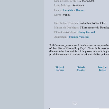
Date de sortie DVD
: 19 Mars 2008
Long Métrage
: Américain
Genre
:
Comédie
-
Drame
Durée
: 01h41
Distributeur Français
: Columbia TriStar Films
Maison de Doublage
: L'Européenne du Doubla
Direction Artistique
:
Jenny Gerard
Adaptation
:
Philippe Videcoq
Phil Connors, journaliste à la télévision et respons
où l'on fête le "Groundhog Day" : "Jour de la marmott
d'intempéries il se voit forcé de passer une nuit de plu
produit exactement comme la veille et réalise qu'il e
Richard
Rafaele
Jean-Luc
Darbois
Moutier
Kayser
V.O