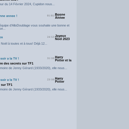
our du 14 Février 2024, Cupidon nous...
Bonne
01/01/2024
Annee
'équipe d'AlloDoublage vous souhaite une bonne et
e...
Joyeux
24/12/2023
Noel 2023
Noël à toutes et à tous! Déjà 12...
Harry
31/10/2023
Potter et la
e des secrets sur TF1
moire de Jenny Gérard (1933/2020), elle nous...
Harry
23/10/2023
Potter
t sur TF1
moire de Jenny Gérard (1933/2020), elle nous...