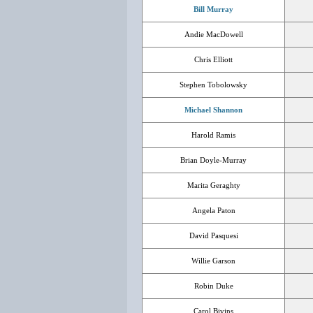
Bill Murray
Andie MacDowell
Chris Elliott
Stephen Tobolowsky
Michael Shannon
Harold Ramis
Brian Doyle-Murray
Marita Geraghty
Angela Paton
David Pasquesi
Willie Garson
Robin Duke
Carol Bivins