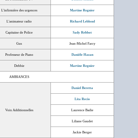
L'infirmière des urgences
Martine Regnier
L'animateur radio
Richard Leblond
Capitaine de Police
Sady Rebbot
Gus
Jean-Michel Farcy
Professeur de Piano
Danièle Hazan
Debbie
Martine Regnier
AMBIANCES
Daniel Beretta
Lita Recio
Voix Additionnelles
Laurence Badie
Liliane Gaudet
Jackie Berger