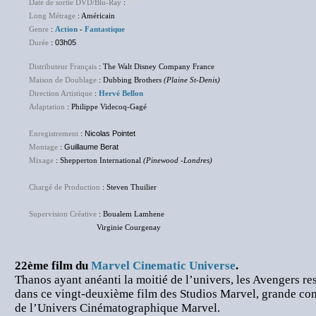
Date de sortie DVD/Blu-Ray
:
NC
Long Métrage
: Américain
Genre
:
Action
-
Fantastique
Durée
:
03h05
Distributeur Français
: The Walt Disney Company France
Maison de Doublage
: Dubbing Brothers
(Plaine St-Denis)
Direction Artistique
:
Hervé Bellon
Adaptation
: Philippe Videcoq-Gagé
Enregistrement
:
Nicolas Pointet
Montage
:
Guillaume Berat
Mixage
: Shepperton International
(Pinewood -Londres)
Chargé de Production
: Steven Thuilier
Supervision Créative
: Boualem Lamhene
Virginie Courgenay
22ème film du
Marvel Cinematic Universe
.
Thanos ayant anéanti la moitié de l’univers, les Avengers res
dans ce vingt-deuxième film des Studios Marvel, grande con
de l’Univers Cinématographique Marvel.