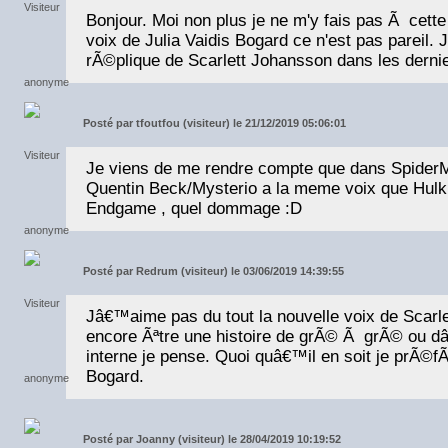
Bonjour. Moi non plus je ne m'y fais pas Ã cette
voix de Julia Vaidis Bogard ce n'est pas pareil.
rÃ©plique de Scarlett Johansson dans les derni
Posté par
tfoutfou (visiteur) le 21/12/2019 05:06:01
Je viens de me rendre compte que dans Spider
Quentin Beck/Mysterio a la meme voix que Hul
Endgame , quel dommage :D
Posté par
Redrum (visiteur) le 03/06/2019 14:39:55
Jâ€™aime pas du tout la nouvelle voix de Scarl
encore Ãªtre une histoire de grÃ© Ã grÃ© ou d
interne je pense. Quoi quâ€™il en soit je prÃ©fÃ¨
Bogard.
Posté par
Joanny (visiteur) le 28/04/2019 10:19:52