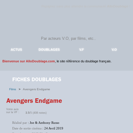
Rejoignez sans plus attendre la communauté
AlloDoublage
!
ACTUS
DOUBLAGES
V.F
V.O
Bienvenue sur AlloDoublage.com
, le site référence du doublage français.
Films
>
Avengers Endgame
Votre avis
sur la VF :
3.5
/5 (408 notes)
Réalisé par
: Joe & Anthony Russo
Date de sortie cinéma
: 24 Avril 2019