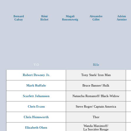
Bernard
Rémi
Magali
Alexandre
Adrien
Gabay
Bichet
Ronsenzweig
Gillet
Antoine
V.O
Rôle
Robert Downey Jr.
Tony Stark/ Iron Man
Mark Ruffalo
Bruce Banner/ Hulk
Scarlett Johansson
Natascha Romanoff/ Black-Widow
Chris Evans
Steve Roger/ Captain America
Chris Hemsworth
Thor
Wanda Maximoff/
Elizabeth Olsen
La Sorcière Rouge