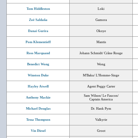
Tom Hiddleston
Loki
Zoë Saldaña
Gamora
Danai Gurira
Okoye
Pom Klementieff
Mantis
Ross Marquand
Johann Schmidt/ Crâne Rouge
Benedict Wong
Wong
Winston Duke
M'Baku/ L'Homme-Singe
Hayley Atwell
Agent Peggy Carter
Sam Wilson/ Le Faucon/
Anthony Mackie
Captain America
Michael Douglas
Dr. Hank Pym
Tessa Thompson
Valkyrie
Vin Diesel
Groot