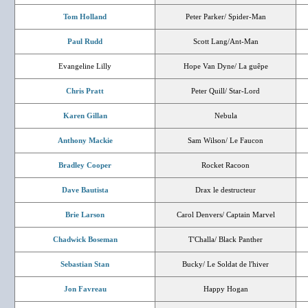
Tom Holland
Peter Parker/ Spider-Man
Paul Rudd
Scott Lang/Ant-Man
Evangeline Lilly
Hope Van Dyne/ La guêpe
Chris Pratt
Peter Quill/ Star-Lord
Karen Gillan
Nebula
Anthony Mackie
Sam Wilson/ Le Faucon
Bradley Cooper
Rocket Racoon
Dave Bautista
Drax le destructeur
Brie Larson
Carol Denvers/ Captain Marvel
Chadwick Boseman
T'Challa/ Black Panther
Sebastian Stan
Bucky/ Le Soldat de l'hiver
Jon Favreau
Happy Hogan