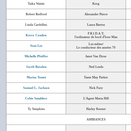
Taika Waititi
Korg
Robert Redford
Alexander Pierce
Linda Cardellini
Laura Barton
F.R.I.D.A.Y,
Kerry Condon
l'ordinateur de bord d'Iron Man
Lui-même/
Stan Lee
Le conducteur des années 70
Michelle Pfeiffer
Janet Van Dyne
Jacob Batalon
Ned Leeds
Marisa Tomei
Tante May Parker
Samuel L. Jackson
Nick Fury
Cobie Smulders
L'Agent Maria Hill
Ty Simpkins
Harley Keener
AMBIANCES