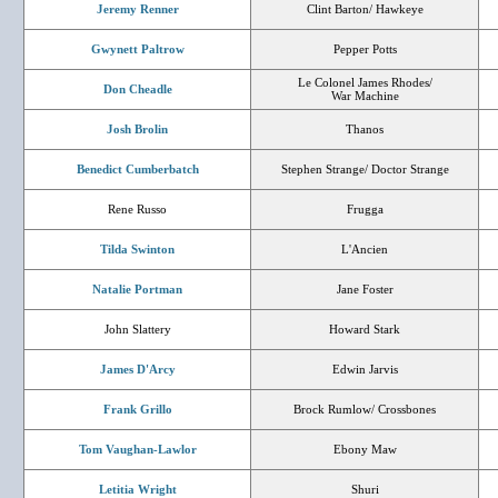
Jeremy Renner
Clint Barton/ Hawkeye
Gwynett Paltrow
Pepper Potts
Le Colonel James Rhodes/
Don Cheadle
War Machine
Josh Brolin
Thanos
Benedict Cumberbatch
Stephen Strange/ Doctor Strange
Rene Russo
Frugga
Tilda Swinton
L'Ancien
Natalie Portman
Jane Foster
John Slattery
Howard Stark
James D'Arcy
Edwin Jarvis
Frank Grillo
Brock Rumlow/ Crossbones
Tom Vaughan-Lawlor
Ebony Maw
Letitia Wright
Shuri