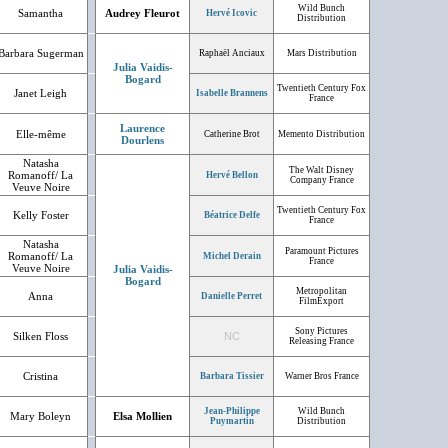
Wild Bunch
Samantha
Audrey Fleurot
Hervé Icovic
Distribution
Barbara Sugerman
Raphaël Anciaux
Mars Distribution
Julia Vaidis-
Bogard
Twentieth Century Fox
Janet Leigh
Isabelle Brannens
France
Laurence
Elle-même
Catherine Brot
Memento Distribution
Dourlens
Natasha
The Walt Disney
Romanoff/ La
Hervé Bellon
Company France
Veuve Noire
Twentieth Century Fox
Kelly Foster
Béatrice Delfe
France
Natasha
Paramount Pictures
Romanoff/ La
Michel Derain
France
Veuve Noire
Julia Vaidis-
Bogard
Metropolitan
Anna
Danielle Perret
FilmExport
Sony Pictures
Silken Floss
NC
Releasing France
Cristina
Barbara Tissier
Warner Bros France
Jean-Philippe
Wild Bunch
Mary Boleyn
Elsa Mollien
Puymartin
Distribution