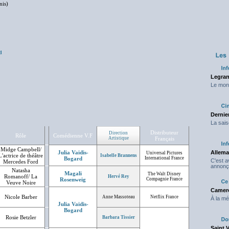
nis)
d
Legran
Le mond
Dernier
La sais
Distributeur
Direction
Rôle
Comédienne V.F
Artistique
Français
Midge Campbell/
Julia Vaidis-
Allema
Universal Pictures
L'actrice de théâtre
Isabelle Brannens
Bogard
International France
C'est 
Mercedes Ford
annonç
Natasha
Magali
The Walt Disney
Romanoff/ La
Hervé Rey
Rosenweig
Compagnie France
Veuve Noire
Camero
Nicole Barber
Anne Massoteau
Netflix France
À la mé
Julia Vaidis-
Bogard
Rosie Betzler
Barbara Tissier
Saint 