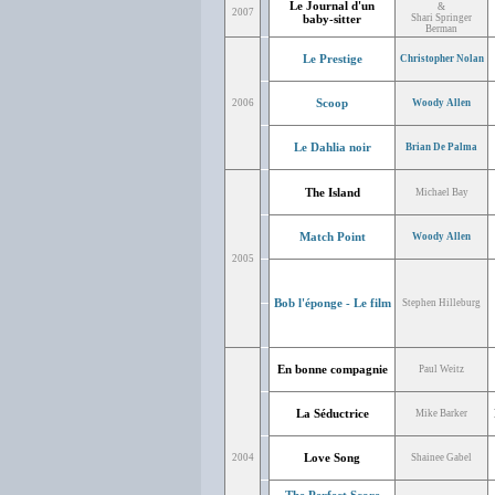
Le Journal d'un
&
2007
baby-sitter
Shari Springer
Berman
Le Prestige
Christopher Nolan
Scoop
2006
Woody Allen
Le Dahlia noir
Brian De Palma
The Island
Michael Bay
Match Point
Woody Allen
2005
Bob l'éponge - Le film
Stephen Hilleburg
En bonne compagnie
Paul Weitz
La Séductrice
Mike Barker
Love Song
2004
Shainee Gabel