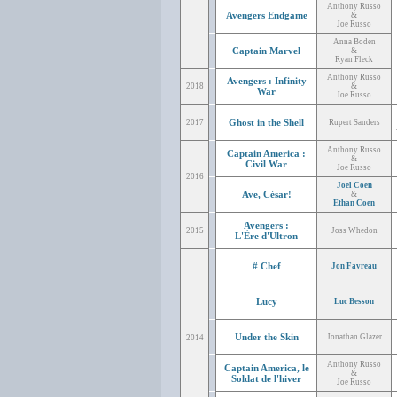
Anthony Russo
Avengers Endgame
&
Joe Russo
Anna Boden
Captain Marvel
&
Ryan Fleck
Anthony Russo
Avengers : Infinity
2018
&
War
Joe Russo
Ghost in the Shell
2017
Rupert Sanders
Anthony Russo
Captain America :
&
Civil War
Joe Russo
2016
Joel Coen
Ave, César!
&
Ethan Coen
Avengers :
2015
Joss Whedon
L'Ère d'Ultron
# Chef
Jon Favreau
Lucy
Luc Besson
Under the Skin
Jonathan Glazer
2014
Anthony Russo
Captain America, le
&
Soldat de l'hiver
Joe Russo