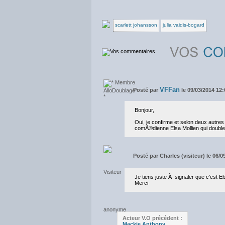
scarlett johansson
julia vaidis-bogard
VFFan
Posté par
le 09/03/2014 12:
Bonjour,
Oui, je confirme et selon deux autres s
comÃ©dienne Elsa Mollien qui double
Posté par
Charles (visiteur) le 06/
Je tiens juste Ã signaler que c'e
Merci
Acteur V.O précédent :
Mackie Anthony