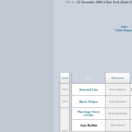
Née le
: 22 Novembe 1984 à New York (Etats-U
Julia
Vaidis-Bogar
Titre
Année
Réalisateur
Asteroid City
2023
Wes Anderson
Black Widow
2021
Cate Shortland
Marriage Story
Noah Baumbach
(VOD)
Jojo Rabbit
Taika Waititi
2019