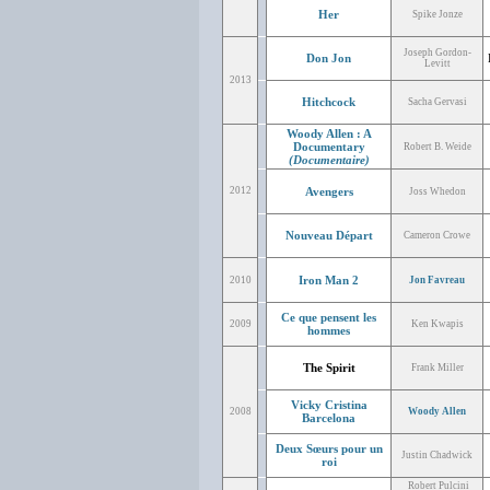
Her
Spike Jonze
Joseph Gordon-
Don Jon
Levitt
2013
Hitchcock
Sacha Gervasi
Woody Allen : A
Documentary
Robert B. Weide
(Documentaire)
2012
Avengers
Joss Whedon
Nouveau Départ
Cameron Crowe
Iron Man 2
2010
Jon Favreau
Ce que pensent les
2009
Ken Kwapis
hommes
The Spirit
Frank Miller
Vicky Cristina
2008
Woody Allen
Barcelona
Deux Sœurs pour un
Justin Chadwick
roi
Robert Pulcini