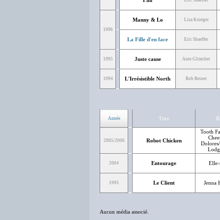
Fall
Eric Shaeffer
Manny & Lo
Lisa Krueger
1996
La Fille d'en face
Eric Shaeffer
Juste cause
1995
Arne Glimcher
L'Irrésistible North
1994
Rob Reiner
Titre
R
Année
Tooth Fa
Cheer
Robot Chicken
2005/2006
Dolores/
Lodge
Entourage
Elle
2004
Le Client
Jenna H
1995
Aucun média associé.