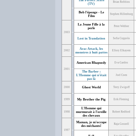
The Perfect Score
Brian Robbins
(TV)
Bob l'éponge - Le
Stephen Hillenburg
Film
La Jeune Fille à la
Peter Webber
perle
2003
Lost in Translation
Sofia Coppola
Arac Attack, les
2002
Ellory Elkayem
monstres à huit pattes
American Rhapsody
Eva Gardos
2001
The Barber :
L'Homme qui n'était
Joel Coen
pas là
Ghost World
2000
Terry Zwigoff
My Brother the Pig
1999
Erik Fleming
L'Homme qui
murmurait à l'oreille
1998
Robert Redford
des chevaux
Maman, je m'occupe
Raja Gosnell
des méchants!
1997