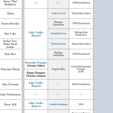
Annie "Nan"
NC
NC
TFM Distribution
Braddock
Olivia
Jenny Gérard
Warner Bros France
Philippe
Sondra Pransky
TFM Distribution
Carbonnier
Julia Vaidis-
Metropolitan
Kay Lake
Danielle Perret
FilmExport
Bogard
Jordan Two-
Delta/ Sarah
Michel Derain
Warner Bros France
Jordan
Philippe
Nola Rice
TFM Distribution
Carbonnier
Dorothée Pousséo
(Version Vidéo)
United International
Princesse Mindy
Virginie Méry
Pictures
(UIP)
Emma Daumas
(Version cinéma)
Julia Vaidis-
Alex Foreman
NC
Pathé Distribution
Bogard
Lady Windermere
NC
NC
NC
Julia Vaidis-
Pursy Will
Isabelle Brannens
SND
Bogard