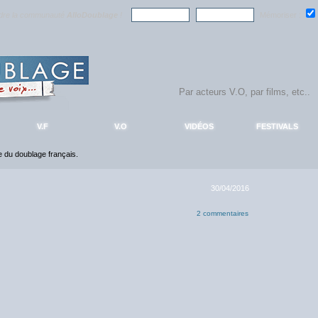
ndre la communauté
AlloDoublage
!
Mémoriser :
V.F
V.O
VIDÉOS
FESTIVALS
ce du doublage français.
30/04/2016
2 commentaires