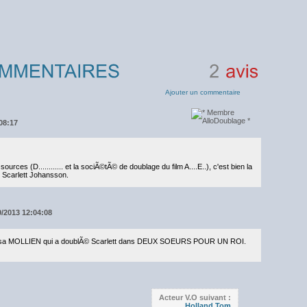
2
avis
Ajouter un commentaire
08:17
ources (D............ et la sociÃ©tÃ© de doublage du film A....E..), c'est bien la
 Scarlett Johansson.
09/2013 12:04:08
st Elsa MOLLIEN qui a doublÃ© Scarlett dans DEUX SOEURS POUR UN ROI.
Acteur V.O suivant :
Holland Tom