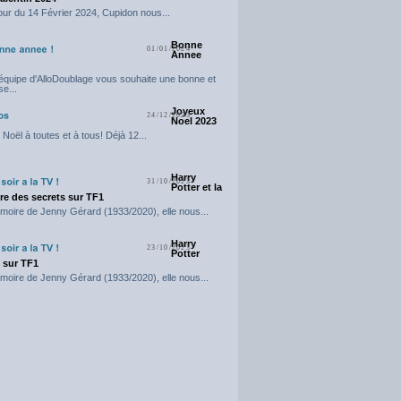
our du 14 Février 2024, Cupidon nous...
Bonne
01/01/2024
Annee
'équipe d'AlloDoublage vous souhaite une bonne et
e...
Joyeux
24/12/2023
Noel 2023
Noël à toutes et à tous! Déjà 12...
Harry
31/10/2023
Potter et la
e des secrets sur TF1
moire de Jenny Gérard (1933/2020), elle nous...
Harry
23/10/2023
Potter
t sur TF1
moire de Jenny Gérard (1933/2020), elle nous...