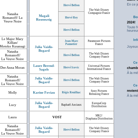
En ce j
Hervé Bellon
The Walt Disney
Compagnie France
Natasha
Magali
Romanoff/ La
Hervé Rey
Rosenweig
Veuve Noire
2024!
Toute l
Hervé Bellon
heureus
Le Major Mary
Jean-Marc
Paramount Pictures
Killian/
Pannetier
France
Motoko Kusanagi
Joyeux 
Julia Vaidis-
Bogard
Natasha
The Walt Disney
Romanoff/
Hervé Bellon
Company France
La Veuve Noire
Laure Berend-
Universal Pictures
Dee Anna Moran
Hervé Icovic
chambr
Sagols
International France
À la mé
Natasha
Julia Vaidis-
The Walt Disney
Romanoff/
Hervé Bellon
Bogard
Company France
La Veuve Noire
revien
Sony Pictures
Molly
Karine Foviau
Régis Reuilhac
Releasing France
À la mé
Julia Vaidis-
EuropaCorp
Lucy
Raphaël Anciaux
Bogard
Distribution
MK2/
Laura
VOST
Diaphana Distribution
Natasha
Julia Vaidis-
The Walt Disney
Romanoff/
Hervé Bellon
Bogard
Company France
La Veuve Noire