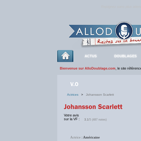
Rejoignez sans plus atte
ACTUS
DOUBLAGES
Bienvenue sur AlloDoublage.com
, le site référen
Actrices
>
Johansson Scarlett
Votre avis
sur la VF :
3.1
/5 (487 notes)
Actrice
: Américaine