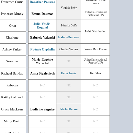
Paramount Pictures
Francesca Curtis
Dorothée Pousseo
France
Virginie Méry
United International
Princesse Mindy
Emma Daumas
Pictures (UIP)
Julia Vaidis-
Griet
Béatrice Delfe
Bogard
Pathé Distribution
Charlotte
Gabriele Valenski
Isabelle Brannens
Ashley Parker
Noémie Orphelin
Claudio Ventura
Warner Bros France
Marie-Eugénie
United International
Suzanne
NC
Maréchal
France (UIP)
Rachael Bundas
Anna Sigalevitch
Hervé Icovic
Bac Films
Rebecca
NC
NC
NC
Katthy Caldwell
NC
NC
NC
Grace MacLean
Ludivine Sagnier
NC
Michel Derain
Molly Pruitt
NC
NC
NC