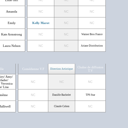
Little Girl
NC
NC
NC
Amanda
NC
NC
NC
Emily
Kelly Marot
NC
NC
Kate Armstrong
NC
NC
Warner Bros France
Laura Nelson
NC
NC
Ariane Distribution
Chaîne de diffusion
ôle
Comédienne V.F
Direction Artistique
T.V
iry/ Amy/
lader/
NC
NC
NC
 Veronica
/ Lisa
-même
NC
Danièle Bachelet
TPS Star
alliwell
NC
NC
Claude Cohen