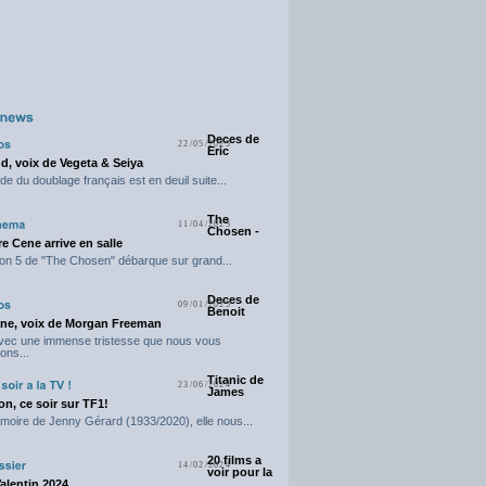
Deces de
22/05/2025
Eric
d, voix de Vegeta & Seiya
e du doublage français est en deuil suite...
The
11/04/2025
Chosen -
e Cene arrive en salle
on 5 de "The Chosen" débarque sur grand...
Deces de
09/01/2025
Benoit
ne, voix de Morgan Freeman
avec une immense tristesse que nous vous
ons...
Titanic de
23/06/2024
James
n, ce soir sur TF1!
moire de Jenny Gérard (1933/2020), elle nous...
20 films a
14/02/2024
voir pour la
Valentin 2024