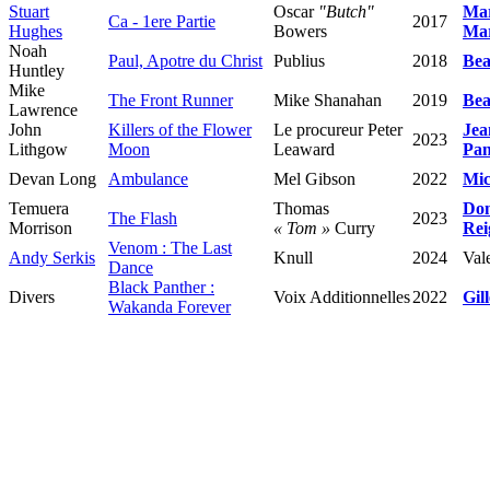
Stuart
Oscar
"Butch"
Mar
Ca - 1ere Partie
2017
Hughes
Bowers
Mar
Noah
Paul, Apotre du Christ
Publius
2018
Bea
Huntley
Mike
The Front Runner
Mike Shanahan
2019
Bea
Lawrence
John
Killers of the Flower
Le procureur Peter
Jea
2023
Lithgow
Moon
Leaward
Pan
Devan Long
Ambulance
Mel Gibson
2022
Mic
Temuera
Thomas
Don
The Flash
2023
Morrison
« Tom »
Curry
Rei
Venom : The Last
Andy Serkis
Knull
2024
Vale
Dance
Black Panther :
Divers
Voix Additionnelles
2022
Gil
Wakanda Forever