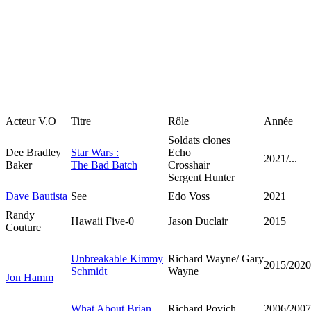
Acteur V.O
Titre
Rôle
Année
Soldats clones
Dee Bradley
Star Wars :
Echo
2021/...
Baker
The Bad Batch
Crosshair
Sergent Hunter
Dave Bautista
See
Edo Voss
2021
Randy
Hawaii Five-0
Jason Duclair
2015
Couture
Unbreakable Kimmy
Richard Wayne/ Gary
2015/2020
Schmidt
Wayne
Jon Hamm
What About Brian
Richard Povich
2006/2007