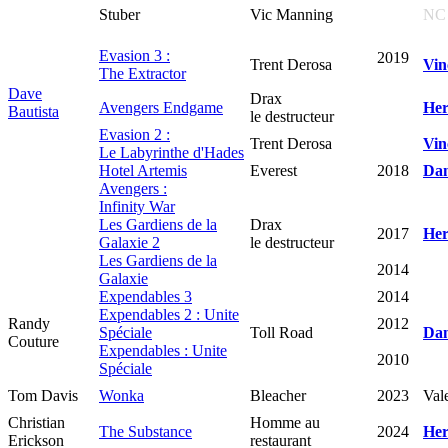
Stuber
Vic Manning
NC
Evasion 3 :
2019
Trent Derosa
Vin
The Extractor
Dave
Drax
Avengers Endgame
Her
Bautista
le destructeur
Evasion 2 :
Trent Derosa
Vin
Le Labyrinthe d'Hades
Hotel Artemis
Everest
2018
Dan
Avengers :
Infinity War
Les Gardiens de la
Drax
2017
Her
Galaxie 2
le destructeur
Les Gardiens de la
2014
Galaxie
Expendables 3
2014
Expendables 2 : Unite
Randy
2012
Spéciale
Toll Road
Dan
Couture
Expendables : Unite
2010
Spéciale
Tom Davis
Wonka
Bleacher
2023
Vale
Christian
Homme au
The Substance
2024
Her
Erickson
restaurant