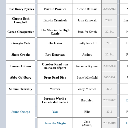
Rose Darcy Byrnes
Private Practice
Gracie Rouskis
2006/2013
Christa Beth
Esprits Criminels
Josie Zumwalt
Em
2005/...
Campbell
The Man in the High
Genea Charpentier
Jennifer Smith
I
2015/...
Castle
Georgia Cole
The Gates
Emily Radcliff
L
2010
Shree Crooks
Ray Donovan
Audrey
P
2013/...
October Road : un
Lauren Gibson
Amanda Brynner
2007/2008
nouveau départ
Abby Goldberg
Drop Dead Diva
Susie Wakefield
209/2014
Sammi Henratty
Murder
Zoey Mitchell
2014
Jurassic World :
Brooklyn
B
2020/2022
La colo du Crétacé
Jenna Ortega
You
Ellie
P
2019
Jane
Jane the Virgin
L
2014/2019
(Jeune)