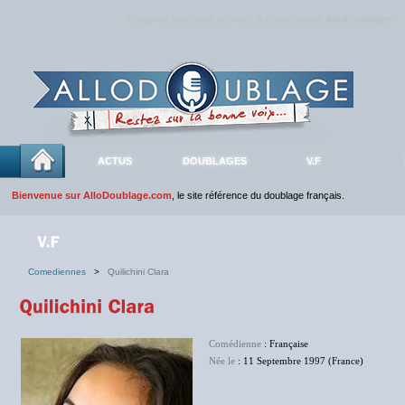
Rejoignez sans plus attendre la communauté
AlloDoublage
!
ACTUS
DOUBLAGES
V.F
Bienvenue sur AlloDoublage.com
, le site référence du doublage français.
Comediennes
>
Quilichini Clara
Comédienne
: Française
Née le
: 11 Septembre 1997 (France)