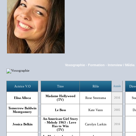
Voxographie
-
Formation
-
Interview / Média
Actrice V.O
Titre
Rôle
Dire
Année
Madame Hollywood
Elisa Alloca
Rose Steensma
Sta
2016
(TV)
Tomorrow Baldwin
Le Boss
Kate Vann
Da
2005
Montgomery
An American Girl Story
- Melody 1963 : Love
Jessica Belkin
Carolyn Larkin
2016
Has to Win
(TV)