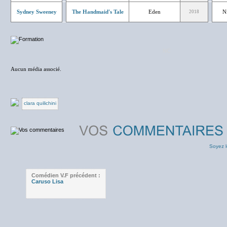
Sydney Sweeney
The Handmaid's Tale
Eden
N
2018
NC
Aucun média associé.
clara quilichini
Soyez l
Comédien V.F précédent :
Caruso Lisa