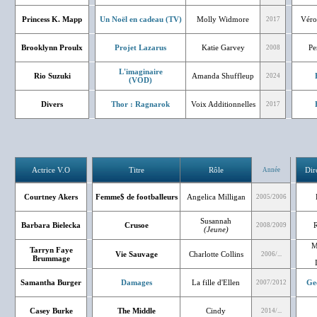
Princess K. Mapp
Un Noël en cadeau (TV)
Molly Widmore
Véro
2017
Brooklynn Proulx
Projet Lazarus
Katie Garvey
Pe
2008
L'imaginaire
Rio Suzuki
Amanda Shuffleup
2024
(VOD)
Divers
Thor : Ragnarok
Voix Additionnelles
2017
Actrice V.O
Titre
Rôle
Dir
Année
Courtney Akers
Femme$ de footballeurs
Angelica Milligan
2005/2006
Susannah
Barbara Bielecka
Crusoe
R
2008/2009
(Jeune)
M
Tarryn Faye
Vie Sauvage
Charlotte Collins
2006/...
Brummage
Samantha Burger
Damages
La fille d'Ellen
Ge
2007/2012
Casey Burke
The Middle
Cindy
2014/...