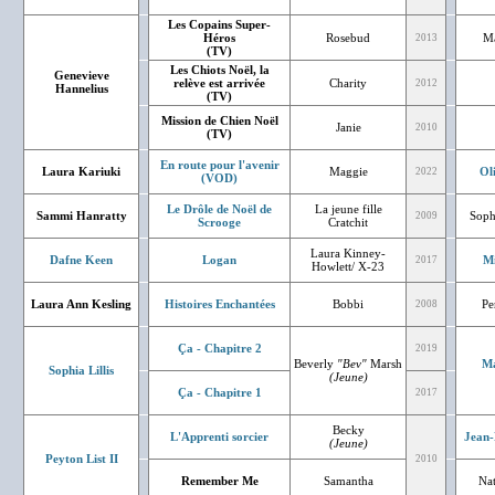
Les Copains Super-
Héros
Rosebud
Ma
2013
(TV)
Les Chiots Noël, la
Genevieve
relève est arrivée
Charity
2012
Hannelius
(TV)
Mission de Chien Noël
Janie
2010
(TV)
En route pour l'avenir
Laura Kariuki
Maggie
Ol
2022
(VOD)
Le Drôle de Noël de
La jeune fille
Sammi Hanratty
Soph
2009
Scrooge
Cratchit
Laura Kinney-
Dafne Keen
Logan
Mi
2017
Howlett/ X-23
Laura Ann Kesling
Histoires Enchantées
Bobbi
Pe
2008
Ça - Chapitre 2
2019
Beverly
"Bev"
Marsh
Ma
Sophia Lillis
(Jeune)
Ça - Chapitre 1
2017
Becky
L'Apprenti sorcier
Jean-
(Jeune)
Peyton List II
2010
Remember Me
Samantha
Nat