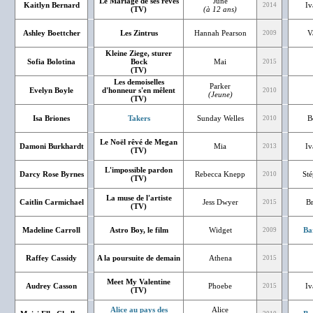
Le Mariage de ses rêves
June
Kaitlyn Bernard
Iv
2014
(TV)
(à 12 ans)
Ashley Boettcher
Les Zintrus
Hannah Pearson
V
2009
Kleine Ziege, sturer
Sofia Bolotina
Bock
Mai
2015
(TV)
Les demoiselles
Parker
Evelyn Boyle
d'honneur s'en mêlent
2010
(Jeune)
(TV)
Isa Briones
Takers
Sunday Welles
B
2010
Le Noël rêvé de Megan
Damoni Burkhardt
Mia
Iv
2013
(TV)
L'impossible pardon
Darcy Rose Byrnes
Rebecca Knepp
St
2010
(TV)
La muse de l'artiste
Caitlin Carmichael
Jess Dwyer
Br
2015
(TV)
Madeline Carroll
Astro Boy, le film
Widget
Ba
2009
Raffey Cassidy
A la poursuite de demain
Athena
2015
Meet My Valentine
Audrey Casson
Phoebe
Iv
2015
(TV)
Alice au pays des
Alice