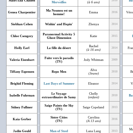
Mairi Ella Challen
Ba
2010
Merveilles
(à 6 ans)
Ma Nounou est un
Genea Charpentier
Emma
Véro
2016
homme!
Siobhan Cohen
Wishin' and Hopin'
Zhenya
2014
Paranormal Activity 5
Chloe Csengery
Katie
2015
Ghost Dimension
Rachel
Holly Earl
La fille du désert
Fra
2014
(à 16 ans)
Fuite vers le paradis
Valeria Eisenbart
Jody Whitman
2009
(TV)
Alva
Tiffany Espensen
Repo Men
Bé
2010
(Jeune)
Brighid Fleming
Last Days of Summer
Eleanor
V
2014
Le Voyage
Chelly
Isabelle Fuhrman
Ba
2010
extraordinaire de Samy
(enfant)
Saige Paints the Sky
Sidney Fullmer
Saige Copeland
2013
(TV)
Sister Cities
Carolina
Kaia Gerber
2016
(TV)
(A 13 ans)
Ma
Jadin Gould
Man of Steel
Lana Lang
2013