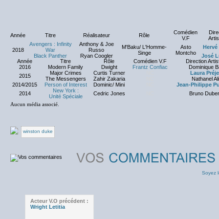
Comédien
Dire
Année
Titre
Réalisateur
Rôle
V.F
Arti
Avengers : Infinity
Anthony & Joe
M'Baku/ L'Homme-
Asto
Hervé
2018
War
Russo
Singe
Montcho
Black Panther
Ryan Coogler
José L
Année
Titre
Rôle
Comédien V.F
Direction Artis
2016
Modern Family
Dwight
Frantz Confiac
Dominique Ba
Major Crimes
Curtis Turner
NC
Laura Préj
2015
The Messengers
Zahir Zakaria
NC
Nathanel Al
2014/2015
Person of Interest
Dominic/ Mini
NC
Jean-Philippe P
New York :
2014
Cedric Jones
NC
Bruno Duber
Unité Spéciale
Aucun média associé.
winston duke
Soyez l
Acteur V.O précédent :
Wright Letitia