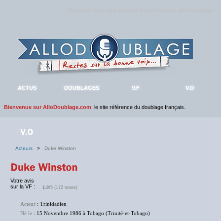
Rejoignez sans plus attendre la communauté
AlloDoublage
!
ACTUS
DOUBLAGES
V.F
V.O
Bienvenue sur AlloDoublage.com
, le site référence du doublage français.
Acteurs
>
Duke Winston
Votre avis
sur la VF :
1.8
/5 (172 notes)
Acteur
: Trinidadien
Né le
: 15 Novembre 1986 à Tobago (Trinité-et-Tobago)