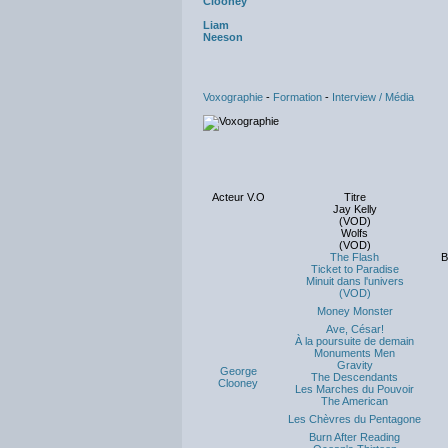
Clooney
Liam
Neeson
Voxographie
-
Formation
-
Interview / Média
Acteur V.O
Titre
Jay Kelly
(VOD)
Wolfs
(VOD)
The Flash
B
Ticket to Paradise
Minuit dans l'univers
(VOD)
Money Monster
Ave, César!
À la poursuite de demain
Monuments Men
Gravity
George
The Descendants
Clooney
Les Marches du Pouvoir
The American
Les Chèvres du Pentagone
Burn After Reading