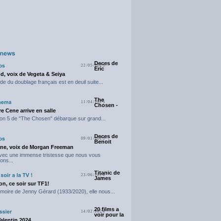
Deces de
22/05/2025
Eric
d, voix de Vegeta & Seiya
e du doublage français est en deuil suite...
The
11/04/2025
Chosen -
e Cene arrive en salle
on 5 de "The Chosen" débarque sur grand...
Deces de
09/01/2025
Benoit
ne, voix de Morgan Freeman
avec une immense tristesse que nous vous
ons...
Titanic de
23/06/2024
James
n, ce soir sur TF1!
moire de Jenny Gérard (1933/2020), elle nous...
20 films a
14/02/2024
voir pour la
Valentin 2024