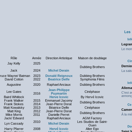
Legran
Le mond
Rôle
Année
Direction Artistique
Maison de doublage
Jay Kelly
2025
Dernier
Dubbing Brothers
Jack
2024
Michel Derain
La sais
ruce Wayne/ Batman
2023
Donald Reignoux
Dubbing Brothers
David Cotton
2022
Beatrice Delfe
Symphonia Films
Augustine
2020
Raphael Anciaux
Dubbing Brothers
Allema
Jean-Philippe
Lee Gates
Cinéphase
C'est 
2016
Puymartin
annonç
Baird Whitlock
Herve Icovic
By Hervé Icovic
Frank Walker
2015
Emmanuel Jacomy
Dubbing Brothers
Frank Stokes
2014
Jean-Pierre Dorat
Matt Kowalsky
2013
Béatrice Delfe
Cinéphase
Camero
Matt King
2012
Jean-Pierre Dorat
Dubbing Brothers
À la mé
Mike Morris
2011
Danielle Perret
Jack/ Edward
Raphaël Anciaux
AGM Factory
2010
Les Studios de Saint-
Lyn Cassady
Michel Derain
Ouen
Harry Pfarrer
2008
Hervé Icovic
Alter Ego
Saint 