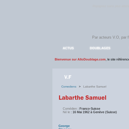
Rejoignez sans plus atte
ACTUS
DOUBLAGES
Bienvenue sur AlloDoublage.com
, le site référen
Comediens
>
Labarthe Samuel
Comédien
: Franco-Suisse
Né le
: 16 Mai 1962 à Genève (Suisse)
George