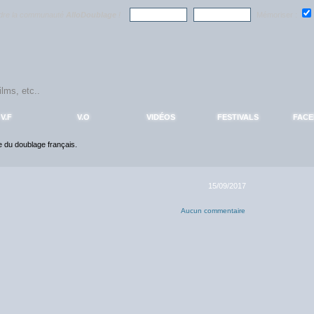
ndre la communauté
AlloDoublage
!
Mémoriser :
V.F
V.O
VIDÉOS
FESTIVALS
FAC
ce du doublage français.
15/09/2017
Aucun commentaire