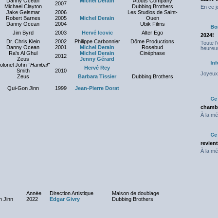
Danny Ocean
Michel Derain
Atouts Company
2007
Michael Clayton
NC
Dubbing Brothers
En ce j
Jake Geismar
2006
Les Studios de Saint-
Robert Barnes
2005
Michel Derain
Ouen
Danny Ocean
2004
Ubik Films
Jim Byrd
2003
Hervé Icovic
Alter Ego
2024!
Dr. Chris Klein
2002
Philippe Carbonnier
Dôme Productions
Toute l
Danny Ocean
2001
Michel Derain
Rosebud
heureus
Ra's Al Ghul
Michel Derain
Cinéphase
2012
Zeus
Jenny Gérard
olonel John
"Hanibal"
Hervé Rey
Smith
2010
Joyeux 
Zeus
Barbara Tissier
Dubbing Brothers
Qui-Gon Jinn
1999
Jean-Pierre Dorat
chambr
À la mé
revien
À la mé
Année
Direction Artistique
Maison de doublage
 Jinn
2022
Edgar Givry
Dubbing Brothers