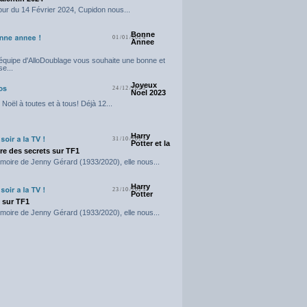
our du 14 Février 2024, Cupidon nous...
Bonne
01/01/2024
Annee
'équipe d'AlloDoublage vous souhaite une bonne et
e...
Joyeux
24/12/2023
Noel 2023
Noël à toutes et à tous! Déjà 12...
Harry
31/10/2023
Potter et la
e des secrets sur TF1
moire de Jenny Gérard (1933/2020), elle nous...
Harry
23/10/2023
Potter
t sur TF1
moire de Jenny Gérard (1933/2020), elle nous...