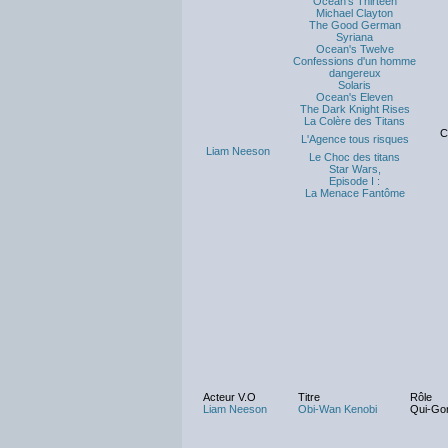
Ocean's Thirteen
Michael Clayton
The Good German
Syriana
Ocean's Twelve
Confessions d'un homme
dangereux
Solaris
Ocean's Eleven
The Dark Knight Rises
La Colère des Titans
C
L'Agence tous risques
Liam Neeson
Le Choc des titans
Star Wars,
Episode I :
La Menace Fantôme
Acteur V.O
Titre
Rôle
Liam Neeson
Obi-Wan Kenobi
Qui-Gon