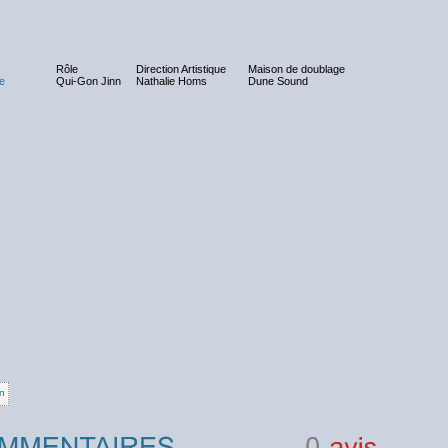
Rôle
Direction Artistique
Maison de doublage
e
Qui-Gon Jinn
Nathalie Homs
Dune Sound
NC
n