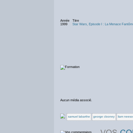
Année
Titre
1999
Star Wars, Episode I : La Menace Fantôm
Aucun média associé.
samuel labarthe
george clooney
liam neeso