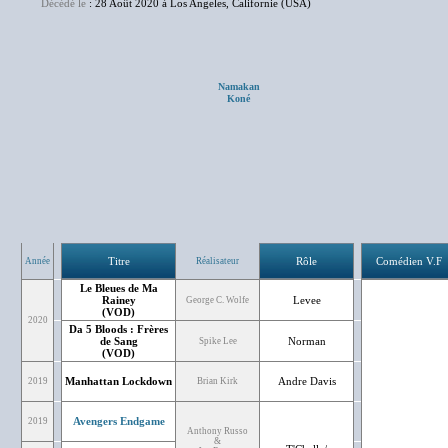
Décédé le
: 28 Août 2020 à Los Angeles, Californie (USA)
Namakan
Koné
Titre
Rôle
Comédien V.F
Année
Réalisateur
Le Bleues de Ma
Rainey
Levee
George C. Wolfe
(VOD)
2020
Da 5 Bloods : Frères
de Sang
Norman
Spike Lee
(VOD)
Manhattan Lockdown
Andre Davis
2019
Brian Kirk
Avengers Endgame
2019
Anthony Russo
&