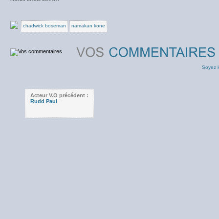
chadwick boseman
namakan kone
Soyez l
Acteur V.O précédent :
Rudd Paul