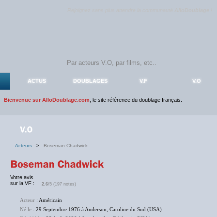
Rejoignez sans plus attendre la communauté
AlloDoublage
!
ACTUS
DOUBLAGES
V.F
V.O
Bienvenue sur AlloDoublage.com
, le site référence du doublage français.
Acteurs
>
Boseman Chadwick
Votre avis
sur la VF :
2.6
/5 (197 notes)
Acteur
: Américain
Né le
: 29 Septembre 1976 à Anderson, Caroline du Sud (USA)