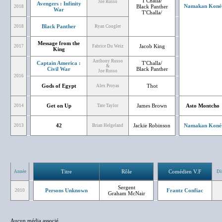
T'Challa/
Joe Russo
Avengers : Infinity
Namakan Koné
Black Panther
2018
War
T'Challa/
Black Panther
2018
Ryan Coogler
Message from the
Jacob King
2017
Fabrice Du Weiz
King
Anthony Russo
Captain America :
T'Challa/
&
Civil War
Black Panther
Joe Russo
2016
Gods of Egypt
Thot
Alex Proyas
Get on Up
James Brown
Asto Montcho
2014
Tate Taylor
42
Jackie Robinson
Namakan Koné
2013
Brian Helgeland
Titre
Rôle
Comédien V.F
Année
Di
Sergent
Persons Unknown
Frantz Confiac
2010
Graham McNair
Aucun média associé.