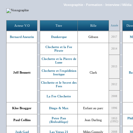
Voxographie
-
Formation
-
Interview / Média
Acteur V.O
Titre
Rôle
Dire
Année
Bernard Aneurin
Dunkerque
Gibson
Mi
2017
Clochette et la Fee
2014
Pirate
Clochette et la Pierre de
Lune
2013
Clochette et l'expédition
Jeff Bennett
Clark
Ba
feerique
Clochette et le Secret des
2012
Fees
La Fee Clochette
2008
Klee Bragger
Dingo & Max
Enfant au parc
1996
Peter Pan
Phi
1953
Paul Collins
Jean Darling
(Redoublage)
(1992)
Josh Gad
Las Vegas 21
Miles Connoly
Mi
2008