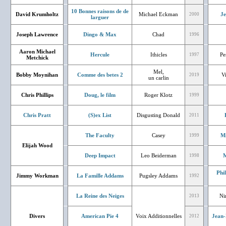
10 Bonnes raisons de de
David Krumholtz
Michael Eckman
J
2000
larguer
Joseph Lawrence
Dingo & Max
Chad
1996
Aaron Michael
Hercule
Ithicles
Pe
1997
Metchick
Mel,
Bobby Moynihan
Comme des betes 2
V
2019
un carlin
Chris Phillips
Doug, le film
Roger Klotz
1999
Chris Pratt
(S)ex List
Disgusting Donald
2011
The Faculty
Casey
Mi
1999
Elijah Wood
Deep Impact
Leo Beiderman
M
1998
Phi
Jimmy Workman
La Famille Addams
Pugsley Addams
1992
La Reine des Neiges
Ni
2013
Divers
American Pie 4
Voix Additionnelles
Jean-
2012