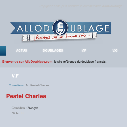
Rejoignez sans plus attendre la communauté
AlloDoublage
!
ACTUS
DOUBLAGES
V.F
V.O
Bienvenue sur AlloDoublage.com
, le site référence du doublage français.
Comediens
>
Pestel Charles
Comédien
: Français
Né le
:
NC