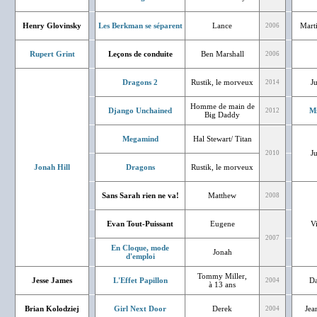
Henry Glovinsky
Les Berkman se séparent
Lance
Mart
2006
Rupert Grint
Leçons de conduite
Ben Marshall
2006
Dragons 2
Rustik, le morveux
J
2014
Homme de main de
Django Unchained
Mi
2012
Big Daddy
Megamind
Hal Stewart/ Titan
J
2010
Jonah Hill
Dragons
Rustik, le morveux
Sans Sarah rien ne va!
Matthew
2008
Evan Tout-Puissant
Eugene
V
2007
En Cloque, mode
Jonah
d'emploi
Tommy Miller,
Jesse James
L'Effet Papillon
Da
2004
à 13 ans
Brian Kolodziej
Girl Next Door
Derek
Jea
2004