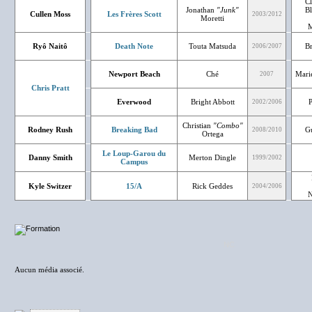
Cl
Jonathan
"Junk"
Bl
Cullen Moss
Les Frères Scott
2003/2012
Moretti
M
Ryô Naitô
Death Note
Touta Matsuda
B
2006/2007
Newport Beach
Ché
Mari
2007
Chris Pratt
Everwood
Bright Abbott
P
2002/2006
Christian
"Combo"
Rodney Rush
Breaking Bad
Gu
2008/2010
Ortega
Le Loup-Garou du
Danny Smith
Merton Dingle
1999/2002
Campus
Kyle Switzer
15/A
Rick Geddes
2004/2006
N
NC
Aucun média associé.