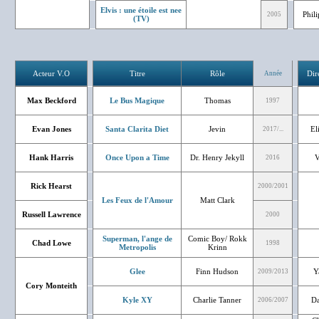
Elvis : une étoile est nee
Phil
2005
(TV)
Acteur V.O
Titre
Rôle
Dir
Année
Max Beckford
Le Bus Magique
Thomas
1997
Evan Jones
Santa Clarita Diet
Jevin
El
2017/...
Hank Harris
Once Upon a Time
Dr. Henry Jekyll
V
2016
Rick Hearst
2000/2001
Les Feux de l'Amour
Matt Clark
Russell Lawrence
2000
Superman, l'ange de
Comic Boy/ Rokk
Chad Lowe
1998
Metropolis
Krinn
Glee
Finn Hudson
Y
2009/2013
Cory Monteith
Kyle XY
Charlie Tanner
Da
2006/2007