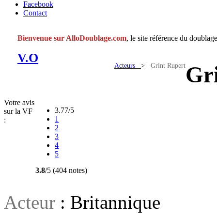
Facebook
Contact
Bienvenue sur AlloDoublage.com
, le site référence du doublage
V.O
Acteurs
>
Grint Rupert
Gr
Votre avis
3.77/5
sur la VF
1
:
2
3
4
5
3.8
/5 (404 notes)
Acteur
: Britannique