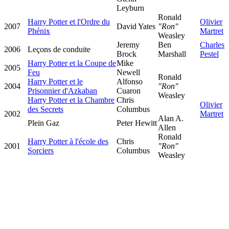
Leyburn
Ronald
Harry Potter et l'Ordre du
Olivier
2007
David Yates
"Ron"
Phénix
Martret
Weasley
Jeremy
Ben
Charles
2006
Leçons de conduite
Brock
Marshall
Pestel
Harry Potter et la Coupe de
Mike
2005
Feu
Newell
Ronald
Harry Potter et le
Alfonso
2004
"Ron"
Prisonnier d'Azkaban
Cuaron
Weasley
Harry Potter et la Chambre
Chris
Olivier
des Secrets
Columbus
2002
Martret
Alan A.
Plein Gaz
Peter Hewitt
Allen
Ronald
Harry Potter à l'école des
Chris
2001
"Ron"
Sorciers
Columbus
Weasley