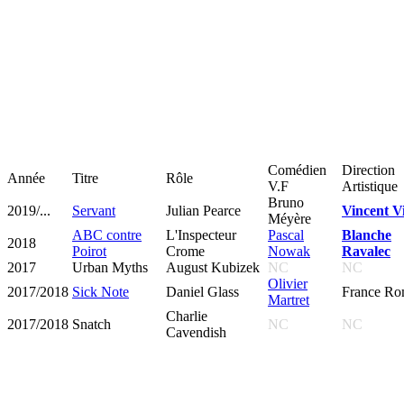
Comédien
Direction
Année
Titre
Rôle
V.F
Artistique
Bruno
2019/...
Servant
Julian Pearce
Vincent Vi
Méyère
ABC contre
L'Inspecteur
Pascal
Blanche
2018
Poirot
Crome
Nowak
Ravalec
2017
Urban Myths
August Kubizek
NC
NC
Olivier
2017/2018
Sick Note
Daniel Glass
France Ro
Martret
Charlie
2017/2018
Snatch
NC
NC
Cavendish