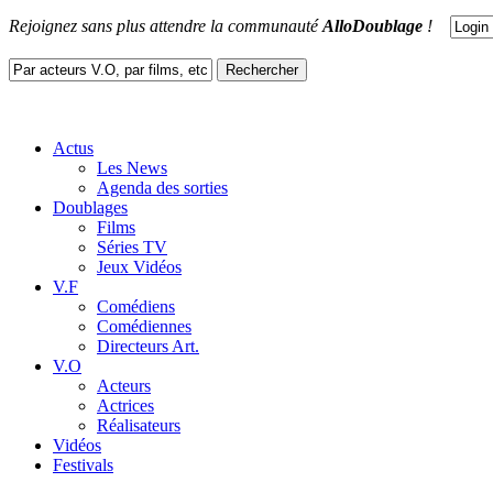
Rejoignez sans plus attendre la communauté
AlloDoublage
!
Actus
Les News
Agenda des sorties
Doublages
Films
Séries TV
Jeux Vidéos
V.F
Comédiens
Comédiennes
Directeurs Art.
V.O
Acteurs
Actrices
Réalisateurs
Vidéos
Festivals