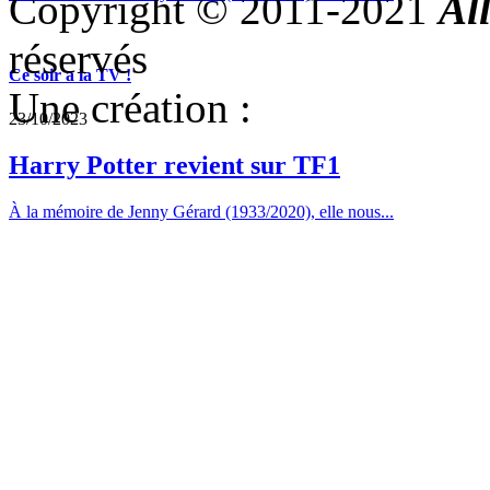
Copyright © 2011-2021
Al
réservés
Ce soir a la TV !
Une création :
23/10/2023
Harry Potter revient sur TF1
À la mémoire de Jenny Gérard (1933/2020), elle nous...