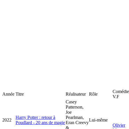
Comédie
Année
Titre
Réalisateur
Rôle
V.F
Casey
Patterson,
Joe
Harry Potter : retour à
Pearlman,
2022
Lui-même
Poudlard - 20 ans de magie
Eran Creevy
Olivier
&