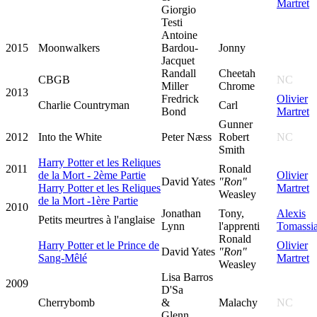
Martret
Giorgio
Testi
Antoine
2015
Moonwalkers
Bardou-
Jonny
Jacquet
Randall
Cheetah
CBGB
NC
Miller
Chrome
2013
Fredrick
Olivier
Charlie Countryman
Carl
Bond
Martret
Gunner
2012
Into the White
Peter Næss
Robert
NC
Smith
Harry Potter et les Reliques
2011
Ronald
de la Mort - 2ème Partie
Olivier
David Yates
"Ron"
Harry Potter et les Reliques
Martret
Weasley
de la Mort -1ère Partie
2010
Jonathan
Tony,
Alexis
Petits meurtres à l'anglaise
Lynn
l'apprenti
Tomassi
Ronald
Harry Potter et le Prince de
Olivier
David Yates
"Ron"
Sang-Mêlé
Martret
Weasley
Lisa Barros
2009
D'Sa
Cherrybomb
&
Malachy
NC
Glenn