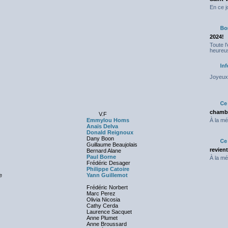
En ce j
2024!
Toute l
heureus
Joyeux 
chambr
V.F
Emmylou Homs
À la mé
Anaïs Delva
Donald Reignoux
Dany Boon
Guillaume Beaujolais
revien
Bernard Alane
Paul Borne
À la mé
Frédéric Desager
Philippe Catoire
e
Yann Guillemot
Frédéric Norbert
Marc Perez
Olivia Nicosia
Cathy Cerda
Laurence Sacquet
Anne Plumet
Anne Broussard