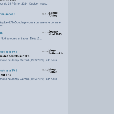
our du 14 Février 2024, Cupidon nous...
Bonne
01/01/2024
Annee
'équipe d'AlloDoublage vous souhaite une bonne et
e...
Joyeux
24/12/2023
Noel 2023
Noël à toutes et à tous! Déjà 12...
Harry
31/10/2023
Potter et la
e des secrets sur TF1
moire de Jenny Gérard (1933/2020), elle nous...
Harry
23/10/2023
Potter
t sur TF1
moire de Jenny Gérard (1933/2020), elle nous...