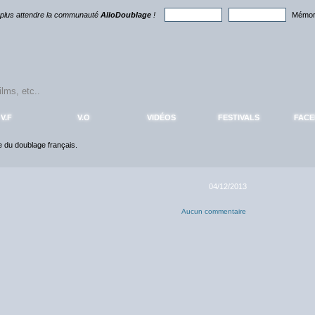
 plus attendre la communauté
AlloDoublage
!
Mémori
V.F
V.O
VIDÉOS
FESTIVALS
FAC
ce du doublage français.
04/12/2013
Aucun commentaire