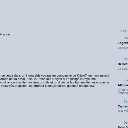
 France
Legran
Le mond
Dernier
La sais
te, se lance dans un incroyable voyage en compagnie de Kristoff, un montagnard
cherche de sa sœur, Elsa, la Reine des Neiges qui a plongé le royaume
s vont rencontrer de mystérieux trolls et un drôle de bonhomme de neige nommé
Allema
scarpés et glacés, et affronter la magie qui les guette à chaque pas.
C'est 
annonç
Camero
À la mé
Saint 