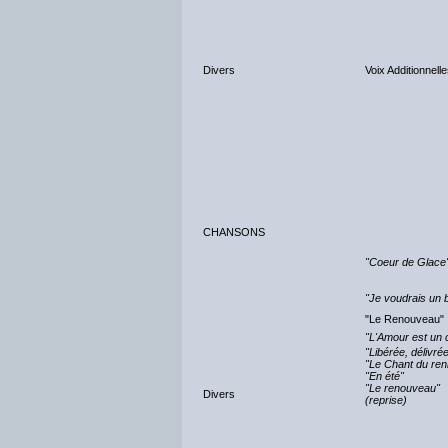
Divers
Voix Additionnell
CHANSONS
"Coeur de Glace
"Je voudrais un
"Le Renouveau"
"L'Amour est un
"Libérée, délivré
"Le Chant du ren
"En été"
"Le renouveau"
Divers
(reprise)