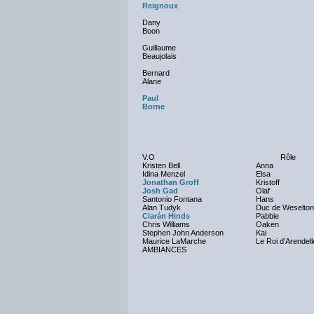
Reignoux
Dany
Boon
Guillaume
Beaujolais
Bernard
Alane
Paul
Borne
V.O
Rôle
Kristen Bell
Anna
Idina Menzel
Elsa
Jonathan Groff
Kristoff
Josh Gad
Olaf
Santonio Fontana
Hans
Alan Tudyk
Duc de Weselton
Ciarán Hinds
Pabbie
Chris Williams
Oaken
Stephen John Anderson
Kai
Maurice LaMarche
Le Roi d'Arendell
AMBIANCES