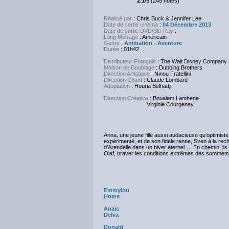
2.1
/5 (245 notes)
Réalisé par
: Chris Buck & Jennifer Lee
Date de sortie cinéma
:
04 Décembre 2013
Date de sortie DVD/Blu-Ray
:
NC
Long Métrage
: Américain
Genre
:
Animation
-
Aventure
Durée
: 01h42
Distributeur Français
: The Walt Disney Company
Maison de Doublage
: Dubbing Brothers
Direction Artistique
: Ninou Fratellini
Direction Chant
: Claude Lombard
Adaptation
: Houria Belhadji
Direction Créative
: Boualem Lamhene
Virginie Courgenay
Anna, une jeune fille aussi audacieuse qu’optimis
expérimenté, et de son fidèle renne, Sven à la re
d’Arendelle dans un hiver éternel… En chemin, il
Olaf, braver les conditions extrêmes des sommets e
Emmylou
Homs
Anaïs
Delva
Donald