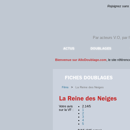
Rejoignez sans
ACTUS
DOUBLAGES
Bienvenue sur AlloDoublage.com
, le site référen
Films
>
La Reine des Neiges
Votre avis
2.14/5
sur la VF :
1
2
3
4
5