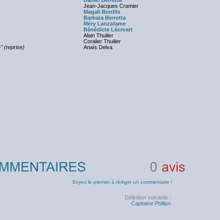
Daniel Berretta
Jean-Jacques Cramier
Magali Bonfils
Barbara Berretta
Méry Lanzafame
Bénédicte Lécroart
Alain Thuilier
Coralier Thuilier
" (reprise)
Anaïs Delva
0
avis
Soyez le premier à rédiger un commentaire !
Définition suivante :
Capitaine Phillips