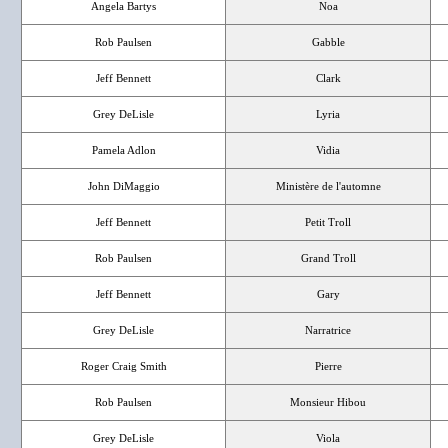
Angela Bartys
Noa
Rob Paulsen
Gabble
Jeff Bennett
Clark
Grey DeLisle
Lyria
Pamela Adlon
Vidia
John DiMaggio
Ministère de l'automne
Jeff Bennett
Petit Troll
Rob Paulsen
Grand Troll
Jeff Bennett
Gary
Grey DeLisle
Narratrice
Roger Craig Smith
Pierre
Rob Paulsen
Monsieur Hibou
Grey DeLisle
Viola