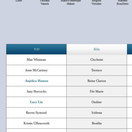
Lorie
Thibaud
Marie-Frederique
Brigitte
Marieke
Vaneck
Habert
Virtudes
Bouillette
V.O
Rôle
Mae Whitman
Clochette
Jesse McCartney
Terence
Anjelica Huston
Reine Clarion
Jane Horrocks
Fée Marie
Lucy Liu
Ondine
Raven-Symoné
Iridessa
Kristin CHenoweth
Rosélia