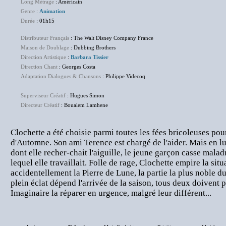
Long Métrage
: Américain
Genre
:
Animation
Durée
: 01h15
Distributeur Français
: The Walt Disney Company France
Maison de Doublage
: Dubbing Brothers
Direction Artistique
:
Barbara Tissier
Direction Chant
: Georges Costa
Adaptation Dialogues & Chansons
: Philippe Videcoq
Superviseur Créatif
: Hugues Simon
Directeur Créatif
: Boualem Lamhene
Clochette a été choisie parmi toutes les fées bricoleuses pour
d'Automne. Son ami Terence est chargé de l'aider. Mais en l
dont elle recher-chait l'aiguille, le jeune garçon casse malad
lequel elle travaillait. Folle de rage, Clochette empire la situ
accidentellement la Pierre de Lune, la partie la plus noble 
plein éclat dépend l'arrivée de la saison, tous deux doivent 
Imaginaire la réparer en urgence, malgré leur différent...