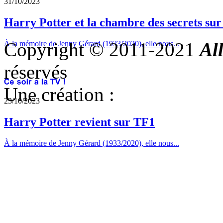
31/10/2023
Harry Potter et la chambre des secrets su
Copyright © 2011-2021
Al
À la mémoire de Jenny Gérard (1933/2020), elle nous...
réservés
Une création :
23/10/2023
Harry Potter revient sur TF1
À la mémoire de Jenny Gérard (1933/2020), elle nous...