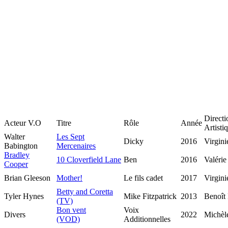
Directi
Acteur V.O
Titre
Rôle
Année
Artisti
Walter
Les Sept
Dicky
2016
Virgin
Babington
Mercenaires
Bradley
10 Cloverfield Lane
Ben
2016
Valérie
Cooper
Brian Gleeson
Mother!
Le fils cadet
2017
Virgin
Betty and Coretta
Tyler Hynes
Mike Fitzpatrick
2013
Benoît
(TV)
Bon vent
Voix
Divers
2022
Michèl
(VOD)
Additionnelles