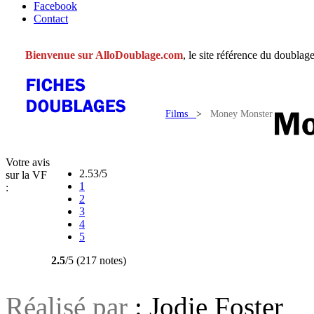
Facebook
Contact
Bienvenue sur AlloDoublage.com
, le site référence du doublage
Films
>
Money Monster
Votre avis
2.53/5
sur la VF
1
:
2
3
4
5
2.5
/5 (217 notes)
Réalisé par
: Jodie Foster