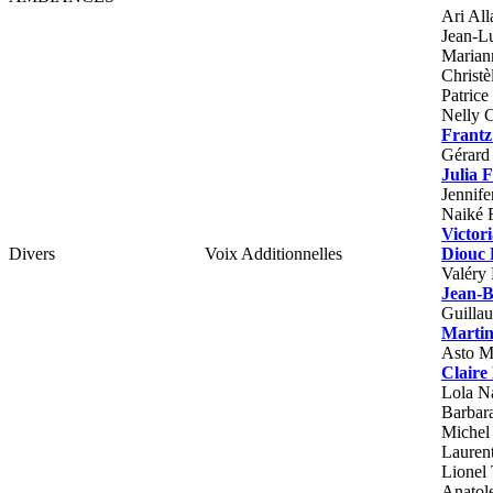
Ari All
Jean-L
Marian
Christè
Patrice
Nelly C
Frantz
Gérard
Julia 
Jennif
Naiké 
Victor
Divers
Voix Additionnelles
Diouc
Valéry
Jean-B
Guilla
Marti
Asto M
Claire
Lola N
Barbara
Michel
Lauren
Lionel
Anatole