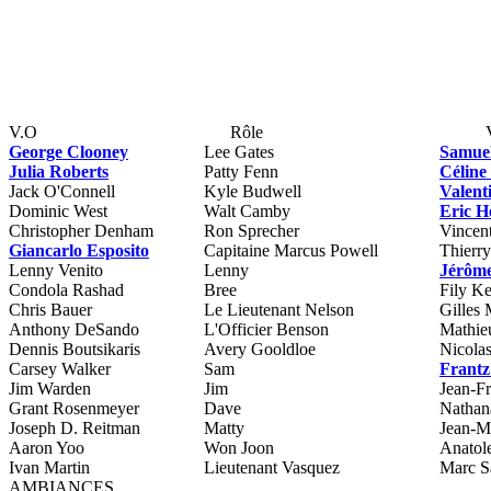
V.O
Rôle
George Clooney
Lee Gates
Samue
Julia Roberts
Patty Fenn
Céline
Jack O'Connell
Kyle Budwell
Valent
Dominic West
Walt Camby
Eric H
Christopher Denham
Ron Sprecher
Vincen
Giancarlo Esposito
Capitaine Marcus Powell
Thierr
Lenny Venito
Lenny
Jérôm
Condola Rashad
Bree
Fily Ke
Chris Bauer
Le Lieutenant Nelson
Gilles
Anthony DeSando
L'Officier Benson
Mathie
Dennis Boutsikaris
Avery Gooldloe
Nicola
Carsey Walker
Sam
Frantz
Jim Warden
Jim
Jean-F
Grant Rosenmeyer
Dave
Nathan
Joseph D. Reitman
Matty
Jean-M
Aaron Yoo
Won Joon
Anatole
Ivan Martin
Lieutenant Vasquez
Marc S
AMBIANCES