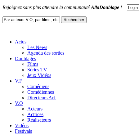
Rejoignez sans plus attendre la communauté
AlloDoublage
!
Actus
Les News
Agenda des sorties
Doublages
Films
Séries TV
Jeux Vidéos
V.F
Comédiens
Comédiennes
Directeurs Art.
V.O
Acteurs
Actrices
Réalisateurs
Vidéos
Festivals