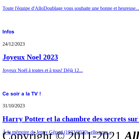
Toute l'équipe d'AlloDoublage vous souhaite une bonne et heureuse..
24/12/2023
Joyeux Noel 2023
Joyeux Noël à toutes et à tous! Déjà 12...
31/10/2023
Harry Potter et la chambre des secrets su
Copyright © 2011-2021
Al
À la mémoire de Jenny Gérard (1933/2020), elle nous...