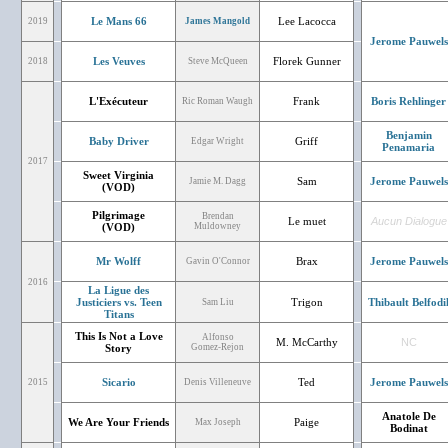
Le Mans 66
Lee Lacocca
2019
James Mangold
Jerome Pauwels
Les Veuves
Florek Gunner
2018
Steve McQueen
L'Exécuteur
Frank
Boris Rehlinger
Ric Roman Waugh
Benjamin
Baby Driver
Griff
Edgar Wright
Penamaria
2017
Sweet Virginia
Sam
Jerome Pauwels
Jamie M. Dagg
(VOD)
Pilgrimage
Brendan
Le muet
Aucun Dialogue
(VOD)
Muldowney
Mr Wolff
Brax
Jerome Pauwels
Gavin O'Connor
2016
La Ligue des
Justiciers vs. Teen
Trigon
Thibault Belfodi
Sam Liu
Titans
This Is Not a Love
Alfonso
M. McCarthy
NC
Story
Gomez-Rejon
Sicario
Ted
Jerome Pauwels
2015
Denis Villeneuve
Anatole De
We Are Your Friends
Paige
Max Joseph
Bodinat