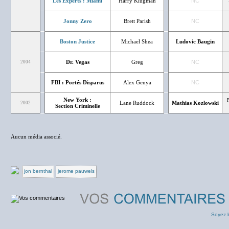
Les Experts : Miami
Harry Klugman
NC
Jonny Zero
Brett Parish
NC
Boston Justice
Michael Shea
Ludovic Baugin
Dr. Vegas
Greg
NC
2004
FBI : Portés Disparus
Alex Genya
NC
New York :
P
Lane Ruddock
Mathias Kozlowski
2002
Section Criminelle
Aucun média associé.
jon bernthal
jerome pauwels
Soyez l