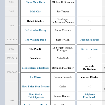
Show Me a Hero
Michael H. Sussman
2015
Mob City
Joe Teague
2013
Hawkeye/
Robot Chicken
NC
Le Maire de Demont
2012
La Loi selon Harry
Lucas Trassino
NC
The Walking Dead
Shane Walsh
Jerome Pauwels
2010/2012
Le Sergent Manuel
The Pacific
Xavier Fagnon
2010
Rodriguez
Numbers
Mike Nash
NC
2009/2010
Anatole
Les Mystères d'Eastwick
Raymond Gardener
De Bodinat
2006/2007
La Classe
Duncan Carmello
Vincent Ribeiro
How I Met Your Mother
Carlos
NC
New York :
Stéphane
Sherm Hempell
Unité Spéciale
Ronchewski
2005