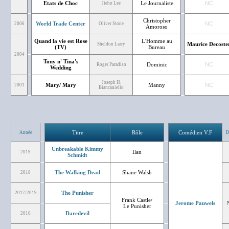
Etats de Choc
Le Journaliste
NC
Jieho Lee
Christopher
World Trade Center
NC
2006
Oliver Stone
Amoroso
Quand la vie est Rose
L'Homme au
Maurice Decoste
Sheldon Larry
(TV)
Bureau
2004
Tony n' Tina's
Dominic
NC
Roger Paradiso
Wedding
Joseph H.
Mary/ Mary
Manny
NC
2001
Biancaniello
Titre
Rôle
Comédien V.F
Année
D
Unbreakable Kimmy
Ilan
2019
Schmidt
The Walking Dead
Shane Walsh
2018
The Punisher
2017/2019
Frank Castle/
Jerome Pauwels
Le Punisher
Daredevil
2016