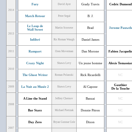
Fury
Grady Travis
Cedric Dumond
David Ayer
2014
Match Retour
B. J.
Peter Segal
Le Loup de
Brad
Jerome Pauwels
Martin Scorsese
Wall Street
2013
Infiltré
Daniel James
Ric Roman Waugh
Rampart
Dan Morone
Fabien Jacqueli
2011
Oren Moverman
Crazy Night
Un jeune homme
Alexis Tomassia
Shawn Levy
2010
The Ghost Writer
Rick Ricardelli
NC
Roman Polanski
Gauthier
La Nuit au Musée 2
Al Capone
2009
Shawn Levy
De la Touche
A Line the Stand
Banzai
NC
Jeffrey Chernov
2008
Bar Starz
Donnie Pitron
NC
Michael Pietrzak
Day Zero
Dixon
NC
Bryan Gunnar Cole
2007