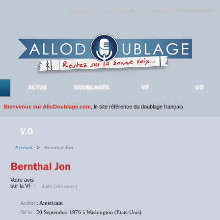
Rejoignez sans plus attendre la communauté
AlloDoublage
!
ACTUS
DOUBLAGES
V.F
V.O
Bienvenue sur AlloDoublage.com
, le site référence du doublage français.
Acteurs
>
Bernthal Jon
Votre avis
sur la VF :
2.8
/5 (264 notes)
Acteur
: Américain
Né le
: 20 Septembre 1976 à Washington (Etats-Unis)