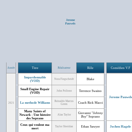
Jerome
Pauwels
Titre
Rôle
Comédien V.F
Année
Réalisateur
Impardonnable
Blake
Nora Fingscheidt
(VOD)
Small Engine Repair
Terrence Swaino
John Pollono
(VOD)
Jerome Pauwels
Reinaldo Marcus
La methode Williams
Coach Rick Macci
2021
Green
Many Saints of
Giovanni "
Johnny
Newark - Une histoire
Alan Taylor
Boy
" Soprano
des Soprano
Ceux qui veulent ma
Ethan Sawyer
Jochen Hagele
Taylor Sheridan
mort