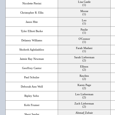
Lisa Castle
Nicolette Pierini
(1)
Moose
Christopher R. Ellis
(1)
Leo
Jason Hite
(1)
Paulie
Tyler Elliott Burke
(1)
O'Connor
Delaney Williams
(1)
Farah Madani
Shohreh Aghdashloo
(1)
Sarah Lieberman
Jaimie Ray Newman
(2)
Ellison
Geoffrey Cantor
(2)
Rawlins
Paul Schulze
(2)
Karen Page
Deborah Ann Woll
(2)
Leo Lieberman
Ripley Sobo
(2)
Zach Lieberman
Kobi Frumer
(2)
Ahmad Zubair
Shezi Sardar