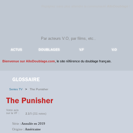
Rejoignez sans plus attendre la communauté
AlloDoublage
!
ACTUS
DOUBLAGES
V.F
V.O
Bienvenue sur AlloDoublage.com
, le site référence du doublage français.
Series TV
>
The Punisher
Votre avis
sur la VF :
2.1
/5 (211 notes)
Série
: Annulée en 2019
Origine
: Américaine