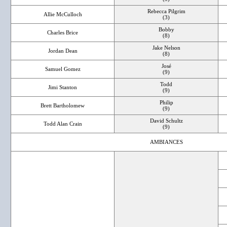
Rebecca Pilgrim
Allie McCulloch
(3)
Bobby
Charles Brice
(8)
Jake Nelson
Jordan Dean
(8)
José
Samuel Gomez
(9)
Todd
Jimi Stanton
(9)
Philip
Brett Bartholomew
(9)
David Schultz
Todd Alan Crain
(9)
AMBIANCES