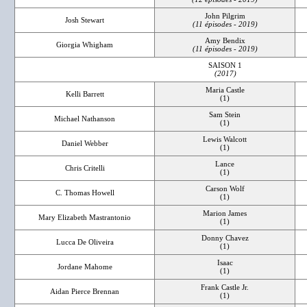
John Pilgrim
Josh Stewart
(11 épisodes - 2019)
Amy Bendix
Giorgia Whigham
(11 épisodes - 2019)
SAISON 1
(2017)
Maria Castle
Kelli Barrett
(1)
Sam Stein
Michael Nathanson
(1)
Lewis Walcott
Daniel Webber
(1)
Lance
Chris Critelli
(1)
Carson Wolf
C. Thomas Howell
(1)
Marion James
Mary Elizabeth Mastrantonio
(1)
Donny Chavez
Lucca De Oliveira
(1)
Isaac
Jordane Mahome
(1)
Frank Castle Jr.
Aidan Pierce Brennan
(1)