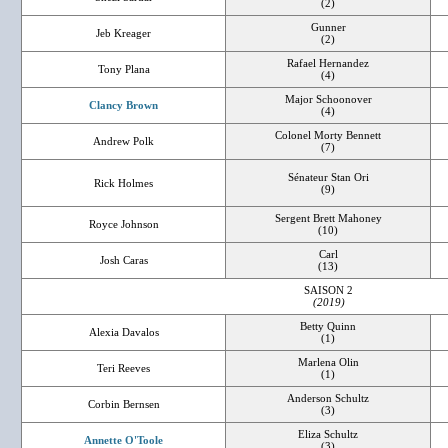
(2)
Gunner
Jeb Kreager
(2)
Rafael Hernandez
Tony Plana
(4)
Major Schoonover
Clancy Brown
(4)
Colonel Morty Bennett
Andrew Polk
(7)
Sénateur Stan Ori
Rick Holmes
(9)
Sergent Brett Mahoney
Royce Johnson
(10)
Carl
Josh Caras
(13)
SAISON 2
(2019)
Betty Quinn
Alexia Davalos
(1)
Marlena Olin
Teri Reeves
(1)
Anderson Schultz
Corbin Bernsen
(3)
Eliza Schultz
Annette O'Toole
(3)