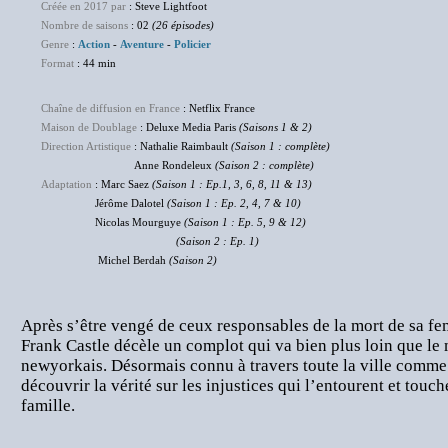
Créée en 2017 par
: Steve Lightfoot
Nombre de saisons
: 02
(26 épisodes)
Genre
:
Action
-
Aventure
-
Policier
Format
: 44 min
Chaîne de diffusion en France
: Netflix France
Maison de Doublage
: Deluxe Media Paris
(Saisons 1 & 2)
Direction Artistique
: Nathalie Raimbault
(Saison 1 : complète)
Anne Rondeleux
(Saison 2 : complète)
Adaptation
: Marc Saez
(Saison 1 : Ep.1, 3, 6, 8, 11 & 13)
Jérôme Dalotel
(Saison 1 : Ep. 2, 4, 7 & 10)
Nicolas Mourguye
(Saison 1 : Ep. 5, 9 & 12)
(Saison 2 : Ep. 1)
Michel Berdah
(Saison 2)
Après s’être vengé de ceux responsables de la mort de sa fe
Frank Castle décèle un complot qui va bien plus loin que le 
newyorkais. Désormais connu à travers toute la ville comme 
découvrir la vérité sur les injustices qui l’entourent et touc
famille.