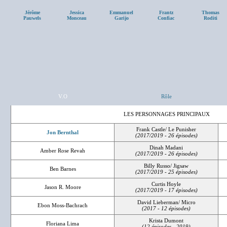
Jérôme
Jessica
Emmanuel
Frantz
Thomas
Pauwels
Monceau
Garijo
Confiac
Roditi
V.O
Rôle
LES PERSONNAGES PRINCIPAUX
Frank Castle/ Le Punisher
Jon Bernthal
(2017/2019 - 26 épisodes)
Dinah Madani
Amber Rose Revah
(2017/2019 - 26 épisodes)
Billy Russo/ Jigsaw
Ben Barnes
(2017/2019 - 25 épisodes)
Curtis Hoyle
Jason R. Moore
(2017/2019 - 17 épisodes)
David Lieberman/ Micro
Ebon Moss-Bachrach
(2017 - 12 épisodes)
Krista Dumont
Floriana Lima
(12 épisodes - 2019)