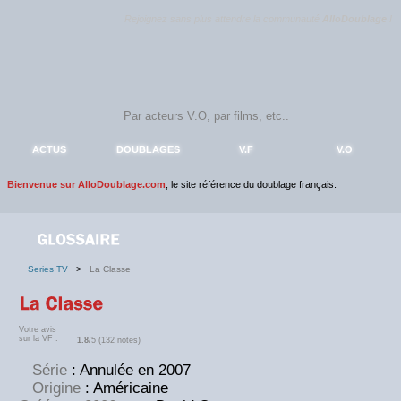
Rejoignez sans plus attendre la communauté
AlloDoublage
!
ACTUS
DOUBLAGES
V.F
V.O
Bienvenue sur AlloDoublage.com
, le site référence du doublage français.
Series TV
>
La Classe
Votre avis
sur la VF :
1.8
/5 (132 notes)
Série
: Annulée en 2007
Origine
: Américaine