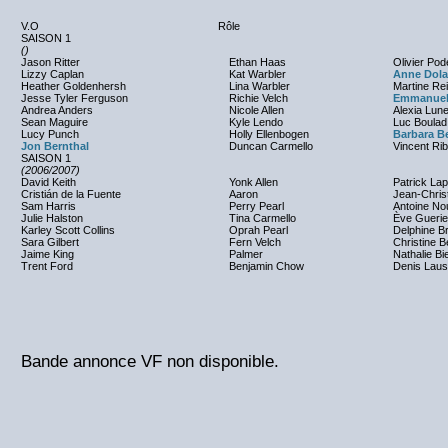
V.O
Rôle
SAISON 1
()
Jason Ritter
Ethan Haas
Olivier Pod
Lizzy Caplan
Kat Warbler
Anne Dol
Heather Goldenhersh
Lina Warbler
Martine Re
Jesse Tyler Ferguson
Richie Velch
Emmanuel
Andrea Anders
Nicole Allen
Alexia Lune
Sean Maguire
Kyle Lendo
Luc Boulad
Lucy Punch
Holly Ellenbogen
Barbara Be
Jon Bernthal
Duncan Carmello
Vincent Rib
SAISON 1
(2006/2007)
David Keith
Yonk Allen
Patrick Lap
Cristián de la Fuente
Aaron
Jean-Chris
Sam Harris
Perry Pearl
Antoine No
Julie Halston
Tina Carmello
Ève Guerie
Karley Scott Collins
Oprah Pearl
Delphine Br
Sara Gilbert
Fern Velch
Christine Be
Jaime King
Palmer
Nathalie B
Trent Ford
Benjamin Chow
Denis Laust
Bande annonce VF non disponible.