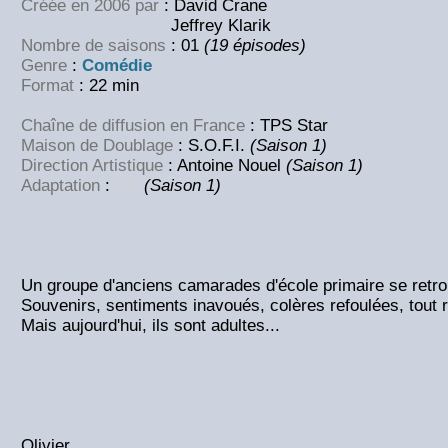
Créée en 2006 par
: David Crane
Jeffrey Klarik
Nombre de saisons
: 01
(19 épisodes)
Genre
:
Comédie
Format
: 22 min
Chaîne de diffusion en France
: TPS Star
Maison de Doublage
: S.O.F.I.
(Saison 1)
Direction Artistique
: Antoine Nouel
(Saison 1)
Adaptation
:
NC
(Saison 1)
Un groupe d'anciens camarades d'école primaire se retro
Souvenirs, sentiments inavoués, colères refoulées, tout 
Mais aujourd'hui, ils sont adultes...
Olivier