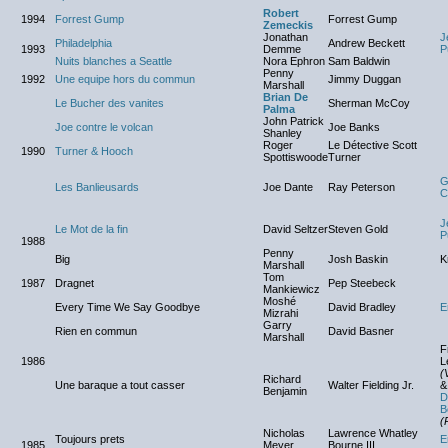
Robert
1994
Forrest Gump
Forrest Gump
Zemeckis
Jonathan
J
Philadelphia
Andrew Beckett
1993
Demme
P
Nuits blanches a Seattle
Nora Ephron
Sam Baldwin
Penny
1992
Une equipe hors du commun
Jimmy Duggan
Marshall
Brian De
Le Bucher des vanites
Sherman McCoy
Palma
John Patrick
Joe contre le volcan
Joe Banks
Shanley
Roger
Le Détective Scott
1990
Turner & Hooch
Spottiswoode
Turner
G
Les Banlieusards
Joe Dante
Ray Peterson
C
J
Le Mot de la fin
David Seltzer
Steven Gold
P
1988
Penny
Big
Josh Baskin
K
Marshall
Tom
1987
Dragnet
Pep Steebeck
Mankiewicz
Moshé
Every Time We Say Goodbye
David Bradley
E
Mizrahi
Garry
Rien en commun
David Basner
Marshall
F
1986
L
(
Richard
Une baraque a tout casser
Walter Fielding Jr.
&
Benjamin
D
B
(
Nicholas
Lawrence Whatley
Toujours prets
E
1985
Meyer
Bourne III