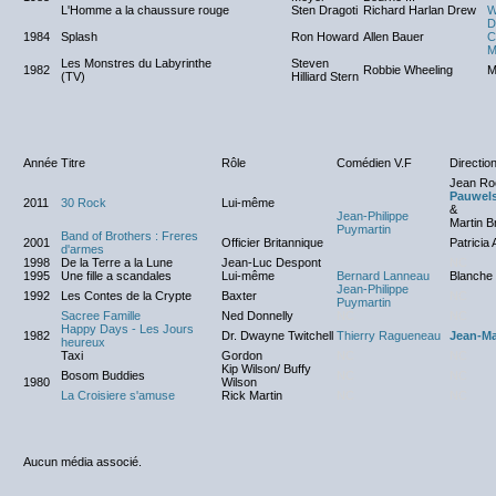
L'Homme a la chaussure rouge
Sten Dragoti
Richard Harlan Drew
W
D
1984
Splash
Ron Howard
Allen Bauer
C
M
Les Monstres du Labyrinthe
Steven
1982
Robbie Wheeling
M
(TV)
Hilliard Stern
Année
Titre
Rôle
Comédien V.F
Direction
Jean Ro
Pauwel
2011
30 Rock
Lui-même
&
Jean-Philippe
Martin B
Puymartin
Band of Brothers : Freres
2001
Officier Britannique
Patricia
d'armes
1998
De la Terre a la Lune
Jean-Luc Despont
NC
1995
Une fille a scandales
Lui-même
Bernard Lanneau
Blanche
Jean-Philippe
1992
Les Contes de la Crypte
Baxter
NC
Puymartin
Sacree Famille
Ned Donnelly
NC
NC
Happy Days - Les Jours
1982
Dr. Dwayne Twitchell
Thierry Ragueneau
Jean-Ma
heureux
Taxi
Gordon
NC
NC
Kip Wilson/ Buffy
Bosom Buddies
NC
NC
1980
Wilson
La Croisiere s'amuse
Rick Martin
NC
NC
Aucun média associé.