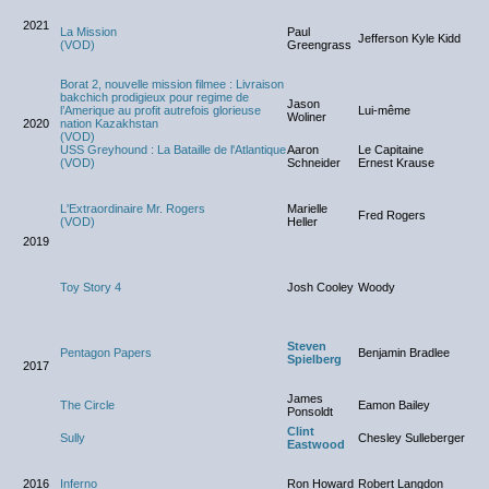
2021
La Mission
Paul
Jefferson Kyle Kidd
(VOD)
Greengrass
Borat 2, nouvelle mission filmee : Livraison
bakchich prodigieux pour regime de
Jason
l’Amerique au profit autrefois glorieuse
Lui-même
Woliner
2020
nation Kazakhstan
(VOD)
USS Greyhound : La Bataille de l'Atlantique
Aaron
Le Capitaine
(VOD)
Schneider
Ernest Krause
L'Extraordinaire Mr. Rogers
Marielle
Fred Rogers
(VOD)
Heller
2019
Toy Story 4
Josh Cooley
Woody
Steven
Pentagon Papers
Benjamin Bradlee
Spielberg
2017
James
The Circle
Eamon Bailey
Ponsoldt
Clint
Sully
Chesley Sulleberger
Eastwood
2016
Inferno
Ron Howard
Robert Langdon