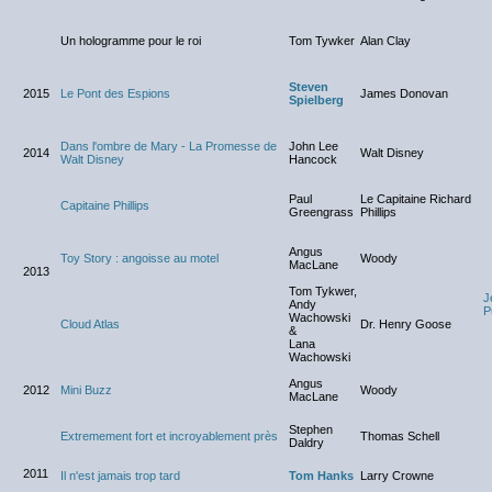
Un hologramme pour le roi
Tom Tywker
Alan Clay
Steven
2015
Le Pont des Espions
James Donovan
Spielberg
Dans l'ombre de Mary - La Promesse de
John Lee
2014
Walt Disney
Walt Disney
Hancock
Paul
Le Capitaine Richard
Capitaine Phillips
Greengrass
Phillips
Angus
Toy Story : angoisse au motel
Woody
MacLane
2013
Tom Tykwer,
J
Andy
P
Wachowski
Cloud Atlas
Dr. Henry Goose
&
Lana
Wachowski
Angus
2012
Mini Buzz
Woody
MacLane
Stephen
Extremement fort et incroyablement près
Thomas Schell
Daldry
2011
Il n'est jamais trop tard
Tom Hanks
Larry Crowne