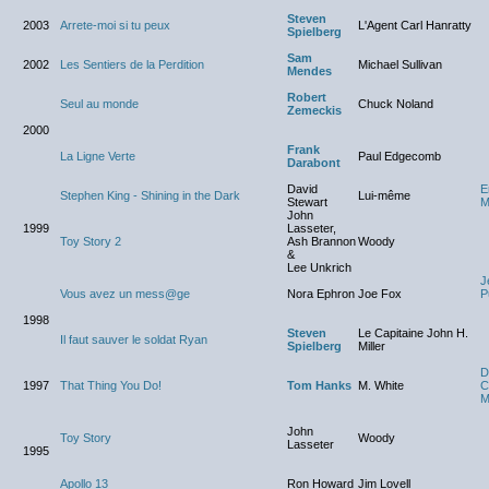
Steven
2003
Arrete-moi si tu peux
L'Agent Carl Hanratty
Spielberg
Sam
2002
Les Sentiers de la Perdition
Michael Sullivan
Mendes
Robert
Seul au monde
Chuck Noland
Zemeckis
2000
Frank
La Ligne Verte
Paul Edgecomb
Darabont
David
E
Stephen King - Shining in the Dark
Lui-même
Stewart
M
John
1999
Lasseter,
Toy Story 2
Ash Brannon
Woody
&
Lee Unkrich
J
Vous avez un mess@ge
Nora Ephron
Joe Fox
P
1998
Steven
Le Capitaine John H.
Il faut sauver le soldat Ryan
Spielberg
Miller
D
1997
That Thing You Do!
Tom Hanks
M. White
C
M
John
Toy Story
Woody
Lasseter
1995
Apollo 13
Ron Howard
Jim Lovell