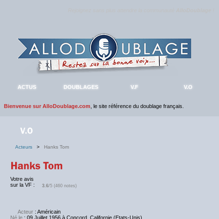
Rejoignez sans plus attendre la communauté
AlloDoublage
!
ACTUS
DOUBLAGES
V.F
V.O
Bienvenue sur AlloDoublage.com
, le site référence du doublage français.
Acteurs
>
Hanks Tom
Votre avis
sur la VF :
3.6
/5 (460 notes)
Acteur
: Américain
Né le
: 09 Juillet 1956 à Concord, Californie (Etats-Unis)