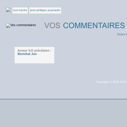
tom hanks
jean-philippe puymartin
Soyez l
Acteur V.O précédent :
Bernthal Jon
Copyright © 2011-202