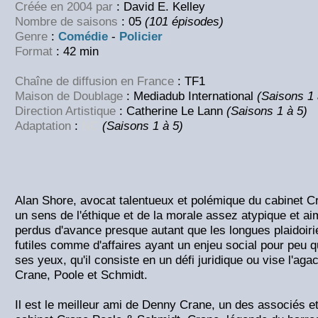
Créée en 2004 par
: David E. Kelley
Nombre de saisons
: 05
(101 épisodes)
Genre
:
Comédie
-
Policier
Format
: 42 min
Chaîne de diffusion en France
: TF1
Maison de Doublage
: Mediadub International
(Saisons 1 
Direction Artistique
: Catherine Le Lann
(Saisons 1 à 5)
Adaptation
:
NC
(Saisons 1 à 5)
Alan Shore, avocat talentueux et polémique du cabinet C
un sens de l'éthique et de la morale assez atypique et a
perdus d'avance presque autant que les longues plaidoirie
futiles comme d'affaires ayant un enjeu social pour peu qu
ses yeux, qu'il consiste en un défi juridique ou vise l'a
Crane, Poole et Schmidt.
Il est le meilleur ami de Denny Crane, un des associés 