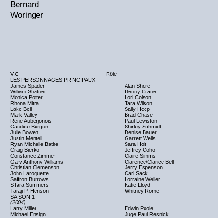
Bernard
Woringer
V.O
Rôle
LES PERSONNAGES PRINCIPAUX
James Spader
Alan Shore
William Shatner
Denny Crane
Monica Potter
Lori Colson
Rhona Mitra
Tara Wilson
Lake Bell
Sally Heep
Mark Valley
Brad Chase
Rene Auberjonois
Paul Lewiston
Candice Bergen
Shirley Schmidt
Julie Bowen
Denise Bauer
Justin Mentell
Garrett Wells
Ryan Michelle Bathe
Sara Holt
Craig Bierko
Jeffrey Coho
Constance Zimmer
Claire Simms
Gary Anthony Williams
Clarence/Clarice Bell
Christian Clemenson
Jerry Espenson
John Laroquette
Carl Sack
Saffron Burrows
Lorraine Weller
STara Summers
Katie Lloyd
Taraji P. Henson
Whitney Rome
SAISON 1
(2004)
Larry Miller
Edwin Poole
Michael Ensign
Juge Paul Resnick