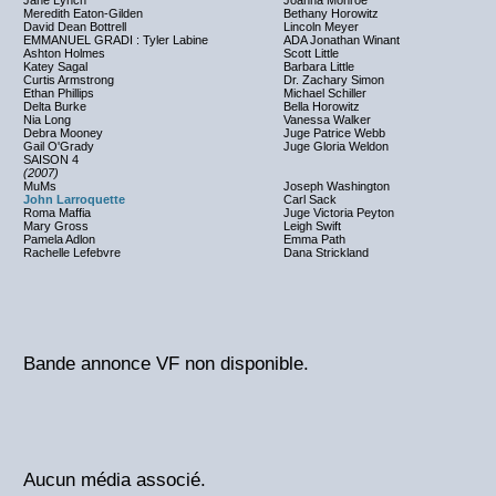
Jane Lynch
Joanna Monroe
Meredith Eaton-Gilden
Bethany Horowitz
David Dean Bottrell
Lincoln Meyer
EMMANUEL GRADI : Tyler Labine
ADA Jonathan Winant
Ashton Holmes
Scott Little
Katey Sagal
Barbara Little
Curtis Armstrong
Dr. Zachary Simon
Ethan Phillips
Michael Schiller
Delta Burke
Bella Horowitz
Nia Long
Vanessa Walker
Debra Mooney
Juge Patrice Webb
Gail O'Grady
Juge Gloria Weldon
SAISON 4
(2007)
MuMs
Joseph Washington
John Larroquette
Carl Sack
Roma Maffia
Juge Victoria Peyton
Mary Gross
Leigh Swift
Pamela Adlon
Emma Path
Rachelle Lefebvre
Dana Strickland
Bande annonce VF non disponible.
Aucun média associé.