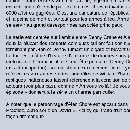
cabinet Crane Poole & Schmidt. Crane, légende du barreau
excentrique qu'obsédé par les femmes. Il reste invaincu a
6000 affaires gagnées. C'est une caricature de républicain
et la peine de mort et surtout pour les armes à feu. Arme 
se servir au grand désespoir des associés principaux.
La série est centrée sur l'amitié entre Denny Crane et Al
deux la plupart des ressorts comiques qui ont fait son s
terminant par Alan et Denny fumant un cigare et buvant u
Le tout est mâtiné d'histoire d'amour et de drames sans ja
mélodrame. L'humour utilisé peut être primaire (Denny C
instant inopportun), surréaliste ou extrêmement fin et c
références aux autres séries, aux rôles de William Shatn
répliques inattendues faisant référence à la condition de
acteurs (voir plus bas), comme « Ah vous voilà ! Je vous
épisode » donnent à la série un charme particulier.
À noter que le personnage d'Alan Shore est apparu dans 
Practice, autre série de David E. Kelley qui traite d'un c
façon dramatique.