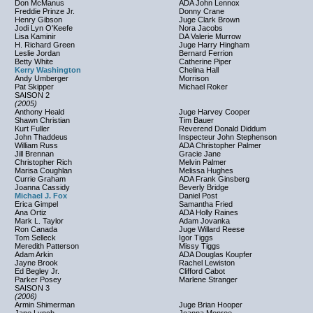
Don McManus
ADA John Lennox
Freddie Prinze Jr.
Donny Crane
Henry Gibson
Juge Clark Brown
Jodi Lyn O'Keefe
Nora Jacobs
Lisa Kaminir
DA Valerie Murrow
H. Richard Green
Juge Harry Hingham
Leslie Jordan
Bernard Ferrion
Betty White
Catherine Piper
Kerry Washington
Chelina Hall
Andy Umberger
Morrison
Pat Skipper
Michael Roker
SAISON 2
(2005)
Anthony Heald
Juge Harvey Cooper
Shawn Christian
Tim Bauer
Kurt Fuller
Reverend Donald Diddum
John Thaddeus
Inspecteur John Stephenson
William Russ
ADA Christopher Palmer
Jill Brennan
Gracie Jane
Christopher Rich
Melvin Palmer
Marisa Coughlan
Melissa Hughes
Currie Graham
ADA Frank Ginsberg
Joanna Cassidy
Beverly Bridge
Michael J. Fox
Daniel Post
Erica Gimpel
Samantha Fried
Ana Ortiz
ADA Holly Raines
Mark L. Taylor
Adam Jovanka
Ron Canada
Juge Willard Reese
Tom Selleck
Igor Tiggs
Meredith Patterson
Missy Tiggs
Adam Arkin
ADA Douglas Koupfer
Jayne Brook
Rachel Lewiston
Ed Begley Jr.
Clifford Cabot
Parker Posey
Marlene Stranger
SAISON 3
(2006)
Armin Shimerman
Juge Brian Hooper