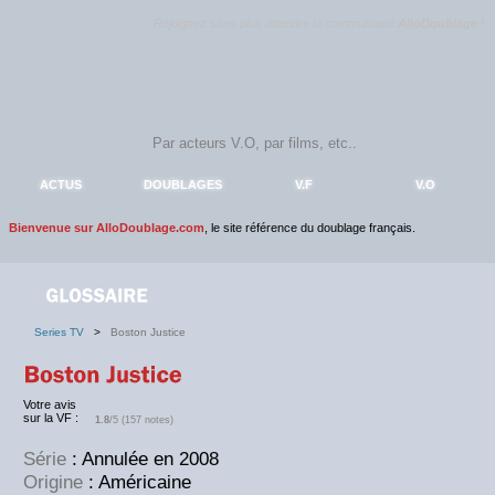
Rejoignez sans plus attendre la communauté
AlloDoublage
!
ACTUS
DOUBLAGES
V.F
V.O
Bienvenue sur AlloDoublage.com
, le site référence du doublage français.
Series TV
>
Boston Justice
Votre avis
sur la VF :
1.8
/5 (157 notes)
Série
: Annulée en 2008
Origine
: Américaine