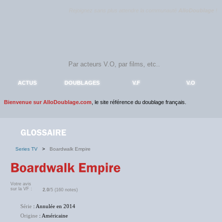
Rejoignez sans plus attendre la communauté
AlloDoublage
!
ACTUS
DOUBLAGES
V.F
V.O
Bienvenue sur AlloDoublage.com
, le site référence du doublage français.
Series TV
>
Boardwalk Empire
Votre avis
sur la VF :
2.0
/5 (160 notes)
Série
: Annulée en 2014
Origine
: Américaine