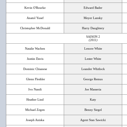
Kevin O'Rourke
Edward Bader
Anatol Yusef
Meyer Lansky
Christopher McDonald
Harry Daughtery
SAISON 2
(2011)
Natalie Wachen
Lenore White
Justiin Davis
Lester White
Dominic Chianese
Leander Whitlock
Glenn Fleshler
George Remus
Ivo Nandi
Joe Masseria
Heather Lind
Katy
Michael Zegen
Benny Siegel
Joseph Aniska
Agent Stan Sawicki