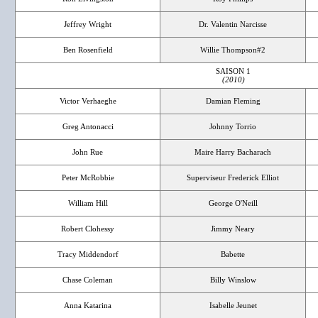
Jeffrey Wright
Dr. Valentin Narcisse
Ben Rosenfield
Willie Thompson#2
SAISON 1
(2010)
Victor Verhaeghe
Damian Fleming
Greg Antonacci
Johnny Torrio
John Rue
Maire Harry Bacharach
Peter McRobbie
Superviseur Frederick Elliot
William Hill
George O'Neill
Robert Clohessy
Jimmy Neary
Tracy Middendorf
Babette
Chase Coleman
Billy Winslow
Anna Katarina
Isabelle Jeunet