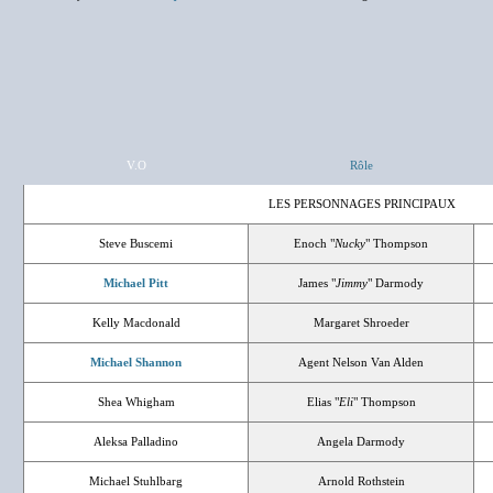
V.O
Rôle
LES PERSONNAGES PRINCIPAUX
Steve Buscemi
Enoch "
Nucky
" Thompson
Michael Pitt
James "
Jimmy
" Darmody
Kelly Macdonald
Margaret Shroeder
Michael Shannon
Agent Nelson Van Alden
Shea Whigham
Elias "
Eli
" Thompson
Aleksa Palladino
Angela Darmody
Michael Stuhlbarg
Arnold Rothstein