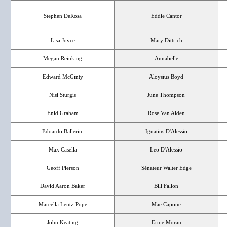
Stephen DeRosa
Eddie Cantor
Lisa Joyce
Mary Dittrich
Megan Reinking
Annabelle
Edward McGinty
Aloysius Boyd
Nisi Sturgis
June Thompson
Enid Graham
Rose Van Alden
Edoardo Ballerini
Ignatius D'Alessio
Max Casella
Leo D'Alessio
Geoff Pierson
Sénateur Walter Edge
David Aaron Baker
Bill Fallon
Marcella Lentz-Pope
Mae Capone
John Keating
Ernie Moran