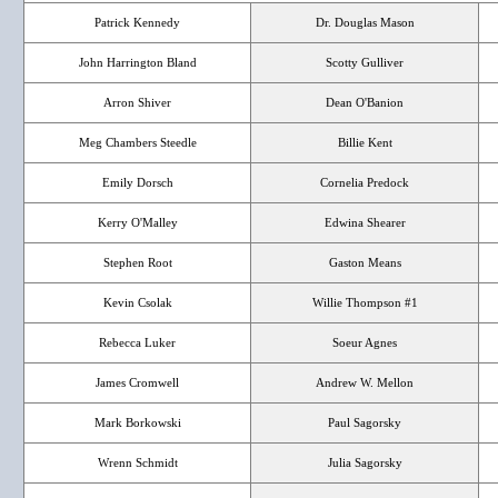
Patrick Kennedy
Dr. Douglas Mason
John Harrington Bland
Scotty Gulliver
Arron Shiver
Dean O'Banion
Meg Chambers Steedle
Billie Kent
Emily Dorsch
Cornelia Predock
Kerry O'Malley
Edwina Shearer
Stephen Root
Gaston Means
Kevin Csolak
Willie Thompson #1
Rebecca Luker
Soeur Agnes
James Cromwell
Andrew W. Mellon
Mark Borkowski
Paul Sagorsky
Wrenn Schmidt
Julia Sagorsky