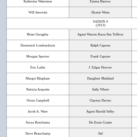
Katherine Waterston
Emma Harrow
Will Janowitz
Hymie Weiss
SAISON 4
(2013)
Brian Geraghty
Agent Warren Knox/Jim Tolliver
Domenick Lombardozzi
Ralph Capone
Morgan Spector
Frank Capone
Eric Ladin
J. Edgar Hoover
Margot Bingham
Daughter Maitland
Patricia Arquette
Sally Wheet
Owen Campbell
Clayton Davies
Jacob A. Ware
Agent Harold Selby
Surya Botofasina
De-Ernie Coates
Steve Beauchamp
Sid