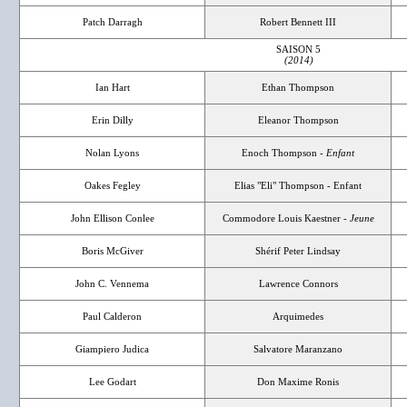
Patch Darragh
Robert Bennett III
SAISON 5
(2014)
Ian Hart
Ethan Thompson
Erin Dilly
Eleanor Thompson
Nolan Lyons
Enoch Thompson -
Enfant
Oakes Fegley
Elias "Eli" Thompson - Enfant
John Ellison Conlee
Commodore Louis Kaestner -
Jeune
Boris McGiver
Shérif Peter Lindsay
John C. Vennema
Lawrence Connors
Paul Calderon
Arquimedes
Giampiero Judica
Salvatore Maranzano
Lee Godart
Don Maxime Ronis