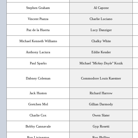
Stephen Graham
Al Capone
Vincent Piazza
Charlie Luciano
Paz de la Huerta
Lucy Danziger
Michael Kenneth Williams
Chalky White
Anthony Laciura
Eddie Kessler
Paul Sparks
Michael "
Mickey Doyle
" Kozik
Dabney Coleman
Commodore Louis Kaestner
Jack Huston
Richard Harrow
Gretchen Mol
Gillian Darmody
Charlie Cox
Owen Slater
Bobby Cannavale
Gyp Rosetti
Ron Livingston
Roy Phillips