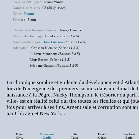
Créée en 2010 par
: Terence Winter
Nombre de saisons
: 05
(56 épisodes)
Genre
:
Drame
Format
: 45 min
Chaîne de diffusion en France
: Orange Cinémax
Maison de Doublage
: Chinkel
(Saisons 1 à 5)
Direction Artistique
:
José Luccioni
(Saisons 1 à 5)
Adaptation
: Christian Niemiec
(Saisons 1 à 5)
Ludovic Manchette
(Saisons 1 à 5)
Régis Ecosse
(Saisons 1 à 5)
Stéphane Guissant
(Saisons 1 à 5)
La chronique sombre et violente du développement d'Atlanti
lors de l'émergence des premiers casinos dans un climat de 
naissance à la Pègre. Nucky Thompson, le trésorier du parti 
ville- est en réalité celui qui tire toutes les ficelles et qui jo
fois pour arriver à ses fins. Argent sale et corruption sont a
par Chicago et New York...
Edgar
Emmanuel
Julie
David
Stéphane
Givry
Garijo
Turin
Krüger
Bazin