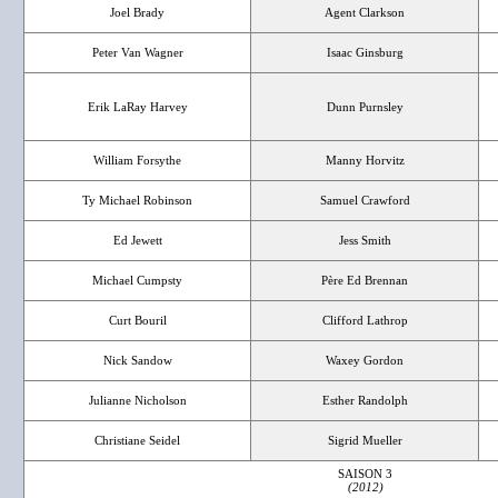
Joel Brady
Agent Clarkson
Peter Van Wagner
Isaac Ginsburg
Erik LaRay Harvey
Dunn Purnsley
William Forsythe
Manny Horvitz
Ty Michael Robinson
Samuel Crawford
Ed Jewett
Jess Smith
Michael Cumpsty
Père Ed Brennan
Curt Bouril
Clifford Lathrop
Nick Sandow
Waxey Gordon
Julianne Nicholson
Esther Randolph
Christiane Seidel
Sigrid Mueller
SAISON 3
(2012)