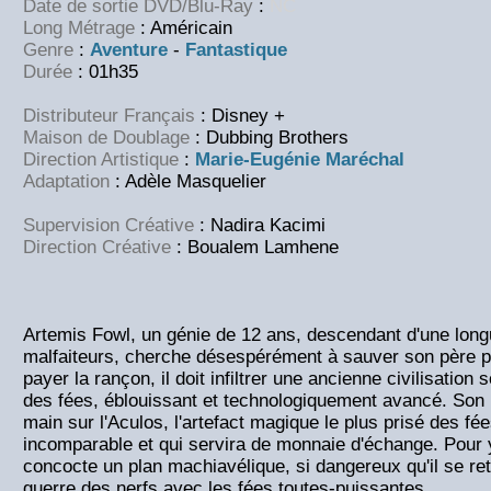
Date de sortie DVD/Blu-Ray
:
NC
Long Métrage
: Américain
Genre
:
Aventure
-
Fantastique
Durée
: 01h35
Distributeur Français
: Disney +
Maison de Doublage
: Dubbing Brothers
Direction Artistique
:
Marie-Eugénie Maréchal
Adaptation
: Adèle Masquelier
Supervision Créative
: Nadira Kacimi
Direction Créative
: Boualem Lamhene
Artemis Fowl, un génie de 12 ans, descendant d'une long
malfaiteurs, cherche désespérément à sauver son père pr
payer la rançon, il doit infiltrer une ancienne civilisation
des fées, éblouissant et technologiquement avancé. Son b
main sur l'Aculos, l'artefact magique le plus prisé des fé
incomparable et qui servira de monnaie d'échange. Pour y
concocte un plan machiavélique, si dangereux qu'il se re
guerre des nerfs avec les fées toutes-puissantes.