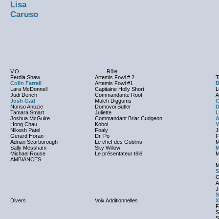
Lisa
Caruso
V.O
Rôle
Ferdia Shaw
Artemis Fowl # 2
T
Colin Farrell
Artemis Fowl #1
B
Lara McDonnell
Capitaine Holly Short
L
Judi Dench
Commandante Root
A
Josh Gad
Mulch Diggums
C
Nonso Anozie
Domovoi Butler
D
Tamara Smart
Juliette
L
Joshua McGuire
Commandant Briar Cudgeon
A
Hong Chau
Koboi
Y
Nikesh Patel
Foaly
J
Gerard Horan
Dr. Po
F
Adrian Scarborough
Le chef des Goblins
M
Sally Messham
Sky Willow
M
Michael Rouse
Le présentateur télé
M
AMBIANCES
M
S
C
A
J
S
Divers
Voix Additionnelles
X
F
S
S