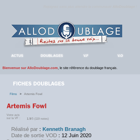
Rejoignez sans plus attendre la communauté
AlloDoublage
!
ACTUS
DOUBLAGES
V.F
V.O
Bienvenue sur AlloDoublage.com
, le site référence du doublage français.
Films
>
Artemis Fowl
Votre avis
sur la VF :
1.9
/5 (119 notes)
Réalisé par
:
Kenneth Branagh
Date de sortie VOD
: 12 Juin 2020