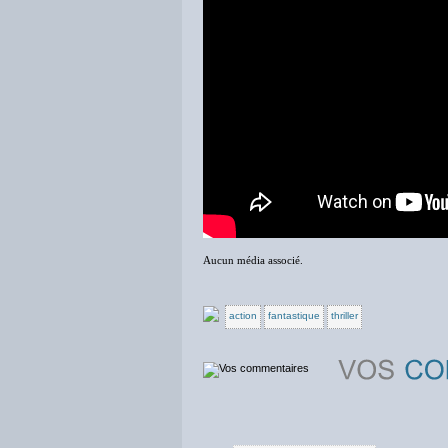
Aucun média associé.
action
fantastique
thriller