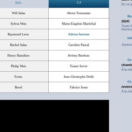
Rôle
V.F
En ce j
Will Salas
Alexis Tomassian
2024!
Sylvia Weis
Marie-Eugénie Maréchal
Toute l
heureus
Raymond Leon
Adrien Antoine
Joyeux 
Rachel Salas
Caroline Pascal
Henry Hamilton
Jérémy Bardeau
chambr
Philip Weis
Yoann Sover
À la mé
Fortis
Jean-Christophe Dollé
revien
Borel
Fabrice Josso
À la mé