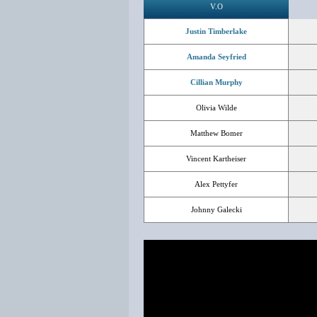
V.O
Justin Timberlake
Amanda Seyfried
Cillian Murphy
Olivia Wilde
Matthew Bomer
Vincent Kartheiser
Alex Pettyfer
Johnny Galecki