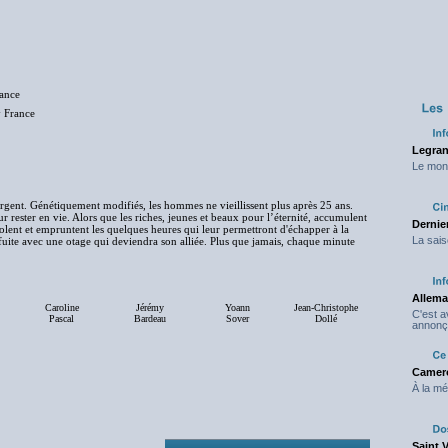
rance
rance
Legran
Le mond
gent. Génétiquement modifiés, les hommes ne vieillissent plus après 25 ans.
ur rester en vie. Alors que les riches, jeunes et beaux pour l’éternité, accumulent
Dernier
volent et empruntent les quelques heures qui leur permettront d'échapper à la
La sais
uite avec une otage qui deviendra son alliée. Plus que jamais, chaque minute
Allema
Caroline
Jérémy
Yoann
Jean-Christophe
C'est 
Pascal
Bardeau
Sover
Dollé
annonç
Camero
À la mé
Saint 