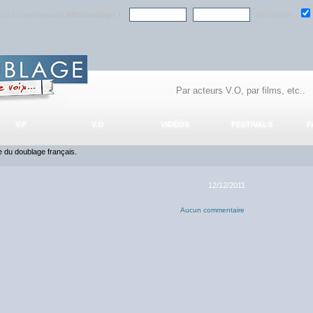
ndre la communauté
AlloDoublage
!
Mémoriser :
V.F
V.O
VIDÉOS
FESTIVALS
F
ce du doublage français.
12/12/2011
Aucun commentaire