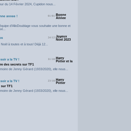
our du 14 Février 2024, Cupidon nous...
Bonne
01/01/2024
Annee
'équipe d'AlloDoublage vous souhaite une bonne et
e...
Joyeux
24/12/2023
Noel 2023
Noël à toutes et à tous! Déjà 12...
Harry
31/10/2023
Potter et la
e des secrets sur TF1
moire de Jenny Gérard (1933/2020), elle nous...
Harry
23/10/2023
Potter
t sur TF1
moire de Jenny Gérard (1933/2020), elle nous...