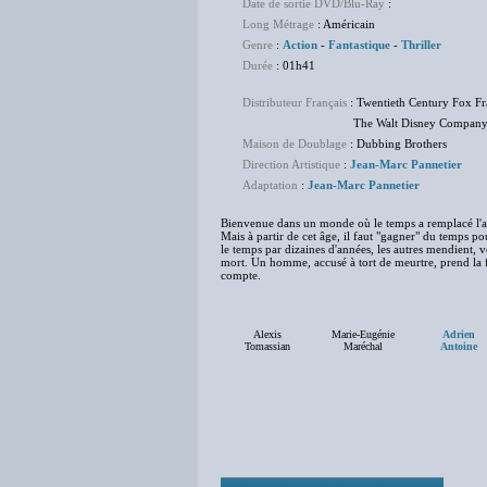
Date de sortie DVD/Blu-Ray
:
NC
Long Métrage
: Américain
Genre
:
Action
-
Fantastique
-
Thriller
Durée
: 01h41
Distributeur Français
: Twentieth Century Fox F
The Walt Disney Company F
Maison de Doublage
: Dubbing Brothers
Direction Artistique
:
Jean-Marc Pannetier
Adaptation
:
Jean-Marc Pannetier
Bienvenue dans un monde où le temps a remplacé l'ar
Mais à partir de cet âge, il faut "gagner" du temps po
le temps par dizaines d'années, les autres mendient, 
mort. Un homme, accusé à tort de meurtre, prend la f
compte.
Alexis
Marie-Eugénie
Adrien
Tomassian
Maréchal
Antoine