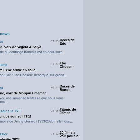
Deces de
22/05/2025
Eric
d, voix de Vegeta & Seiya
e du doublage français est en deuil suite...
The
11/04/2025
Chosen -
e Cene arrive en salle
on 5 de "The Chosen" débarque sur grand...
Deces de
09/01/2025
Benoit
ne, voix de Morgan Freeman
avec une immense tristesse que nous vous
ons...
Titanic de
23/06/2024
James
n, ce soir sur TF1!
moire de Jenny Gérard (1933/2020), elle nous...
20 films a
14/02/2024
voir pour la
Valentin 2024