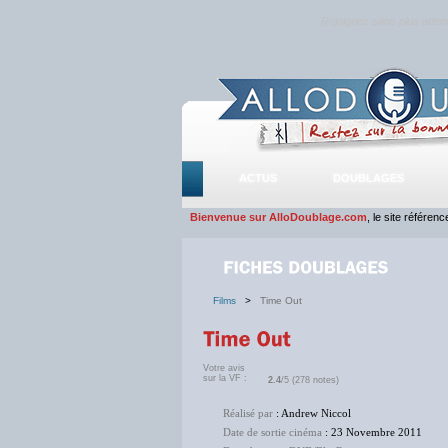
Rejoignez sans plus atte
ACTUS
DOUBLAGES
Bienvenue sur AlloDoublage.com
, le site référen
Films
>
Time Out
Votre avis
sur la VF :
2.4
/5 (278 notes)
Réalisé par
: Andrew Niccol
Date de sortie cinéma
: 23 Novembre 2011