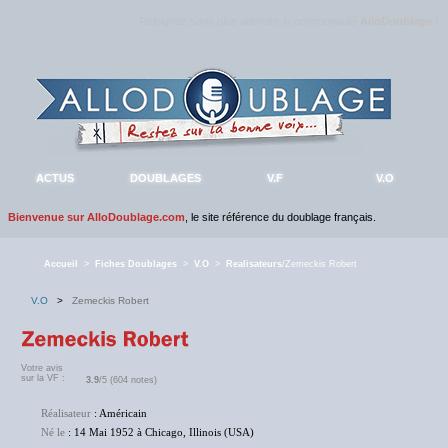
Rejoignez sans plus attendre la communauté
AlloDoublage
!
ACTUS
DOUBLAGES
V.F
V.O
Bienvenue sur AlloDoublage.com
, le site référence du doublage français.
Accueil
>
Fiches Doublages
>
V.O
>
Realisateurs
/Zemeckis Robert
V.O
>
Zemeckis Robert
Votre avis
sur la VF :
3.9
/5 (604 notes)
Réalisateur
: Américain
Né le
: 14 Mai 1952 à Chicago, Illinois (USA)