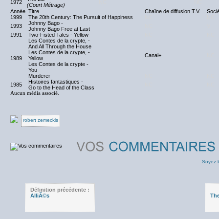
1972
NC
NC
(Court Métrage)
Année
Titre
Chaîne de diffusion T.V.
Soci
1999
The 20th Century: The Pursuit of Happiness
NC
NC
Johnny Bago -
1993
NC
V
Johnny Bago Free at Last
1991
Two-Fisted Tales - Yellow
NC
NC
Les Contes de la crypte, -
And All Through the House
Les Contes de la crypte, -
Canal+
NC
1989
Yellow
Les Contes de la crypte -
You
Murderer
NC
NC
Histoires fantastiques -
1985
NC
NC
Go to the Head of the Class
Aucun média associé.
robert zemeckis
Soyez l
Définition précédente :
AlliÃ©s
The