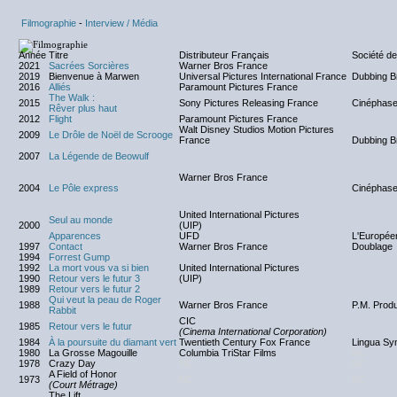
Filmographie
-
Interview / Média
Année
Titre
Distributeur Français
Société d
2021
Sacrées Sorcières
Warner Bros France
2019
Bienvenue à Marwen
Universal Pictures International France
Dubbing B
2016
Alliés
Paramount Pictures France
The Walk :
2015
Sony Pictures Releasing France
Cinéphas
Rêver plus haut
2012
Flight
Paramount Pictures France
Walt Disney Studios Motion Pictures
2009
Le Drôle de Noël de Scrooge
France
Dubbing B
2007
La Légende de Beowulf
Warner Bros France
2004
Le Pôle express
Cinéphas
United International Pictures
Seul au monde
2000
(UIP)
Apparences
UFD
L'Europée
1997
Contact
Warner Bros France
Doublage
1994
Forrest Gump
1992
La mort vous va si bien
United International Pictures
1990
Retour vers le futur 3
(UIP)
1989
Retour vers le futur 2
Qui veut la peau de Roger
1988
Warner Bros France
P.M. Prod
Rabbit
CIC
1985
Retour vers le futur
(Cinema International Corporation)
1984
À la poursuite du diamant vert
Twentieth Century Fox France
Lingua Sy
1980
La Grosse Magouille
Columbia TriStar Films
NC
1978
Crazy Day
NC
NC
A Field of Honor
1973
NC
NC
(Court Métrage)
The Lift