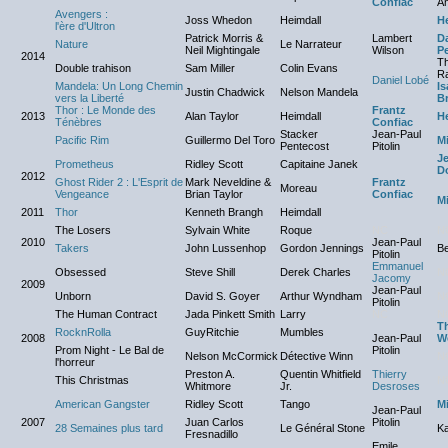
Confiac
A
Avengers :
Joss Whedon
Heimdall
H
l'ère d'Ultron
Patrick Morris &
Lambert
Da
Nature
Le Narrateur
Neil Mightingale
Wilson
Pe
2014
Th
Double trahison
Sam Miller
Colin Evans
R
Daniel Lobé
Mandela: Un Long Chemin
Is
Justin Chadwick
Nelson Mandela
vers la Liberté
B
Thor : Le Monde des
Frantz
2013
Alan Taylor
Heimdall
H
Ténèbres
Confiac
Stacker
Jean-Paul
Pacific Rim
Guillermo Del Toro
Mi
Pentecost
Pitolin
Je
Prometheus
Ridley Scott
Capitaine Janek
D
2012
Ghost Rider 2 : L'Esprit de
Mark Neveldine &
Frantz
Moreau
Vengeance
Brian Taylor
Confiac
Mi
2011
Thor
Kenneth Brangh
Heimdall
The Losers
Sylvain White
Roque
NC
N
2010
Jean-Paul
Takers
John Lussenhop
Gordon Jennings
Be
Pitolin
Emmanuel
Obsessed
Steve Shill
Derek Charles
N
Jacomy
2009
Jean-Paul
Unborn
David S. Goyer
Arthur Wyndham
N
Pitolin
The Human Contract
Jada Pinkett Smith
Larry
NC
N
Th
RocknRolla
GuyRitchie
Mumbles
2008
Jean-Paul
W
Prom Night - Le Bal de
Pitolin
Nelson McCormick
Détective Winn
N
l'horreur
Preston A.
Quentin Whitfield
Thierry
This Christmas
N
Whitmore
Jr.
Desroses
American Gangster
Ridley Scott
Tango
Mi
Jean-Paul
2007
Juan Carlos
Pitolin
28 Semaines plus tard
Le Général Stone
Ka
Fresnadillo
Emile