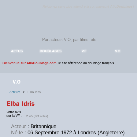
Rejoignez sans plus attendre la communauté
AlloDoublage
!
ACTUS
DOUBLAGES
V.F
V.O
Bienvenue sur AlloDoublage.com
, le site référence du doublage français.
Acteurs
>
Elba Idris
Votre avis
sur la VF :
2.2
/5 (224 notes)
Acteur
: Britannique
Né le
: 06 Septembre 1972 à Londres (Angleterre)