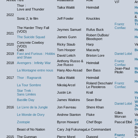
Année
Titre
Réalisateur
Rôle
V.F
Ar
Thor :
Taika Waititi
Heimdall
H
Love and Thunder
H
2022
&
Sonic 2, le film
Jeff Fowler
Knuckles
B
Frantz
Ti
The Harder They Fall
Confiac
Jeymes Samuel
Rufus Buck
H
(VOD)
2021
Robert DuBois/
The Suicide Squad
James Gunn
H
Bloodsport
Concrete Cowboy
2020
Ricky Staub
Harp
Vi
(VOD)
Cats
Tom Hooper
Macavity
Bé
2019
Fast and Furious : Hobbs
Daniel Lobé
David Leitch
Brixton Lore
and Shaw
H
Anthony Russo &
Frantz
2018
Avengers : Infinity War
Heimdall
Joe Russo
Confiac
Jean-Paul
M
La Montagne entre nous
Hany Abu-Assad
Ben Bass
Pitolin
B
2017
Thor : Ragnarok
Taika Waititi
Heimdall
H
Roland Deschain/
Frantz
La Tour Sombre
Nikolaj Arcel
Le Pistoleros
Confiac
Star Trek :
Justin Lin
Krall
H
Sans Limites
Th
Bastille Day
James Watkins
Sean Briar
W
Daniel Lobé
Je
2016
Le Livre de la Jungle
Jon Favreau
Shere Khan
D
Gilles
Le Monde de Dory
Andrew Stanton
Fluke
Va
Morvan
E
Zootopie
Byron Howard
Chef Bogo
Pascal Elbé
J
B
Beast of No Nation
Cary Joji Fukunaga
Le Commandant
D
Frantz
R
2015
The Gunman
Pierre Morel
Dupond