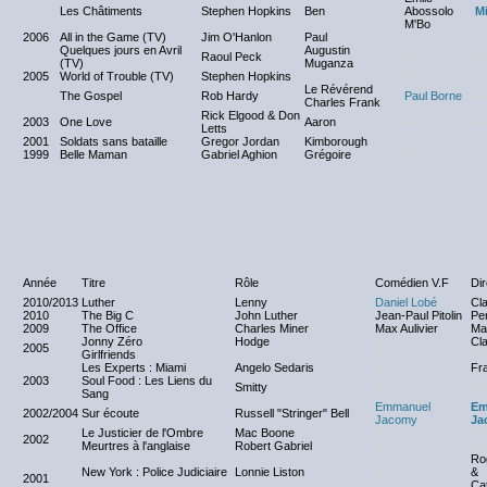
Les Châtiments
Stephen Hopkins
Ben
Abossolo
Mi
M'Bo
2006
All in the Game (TV)
Jim O'Hanlon
Paul
NC
N
Quelques jours en Avril
Augustin
Raoul Peck
NC
N
(TV)
Muganza
2005
World of Trouble (TV)
Stephen Hopkins
NC
NC
N
Le Révérend
The Gospel
Rob Hardy
Paul Borne
N
Charles Frank
Rick Elgood & Don
2003
One Love
Aaron
NC
N
Letts
2001
Soldats sans bataille
Gregor Jordan
Kimborough
NC
N
1999
Belle Maman
Gabriel Aghion
Grégoire
NC
N
Année
Titre
Rôle
Comédien V.F
Dir
2010/2013
Luther
Lenny
Daniel Lobé
Cl
2010
The Big C
John Luther
Jean-Paul Pitolin
Per
2009
The Office
Charles Miner
Max Aulivier
Mar
Jonny Zéro
Hodge
NC
Cl
2005
Girlfriends
NC
NC
N
Les Experts : Miami
Angelo Sedaris
NC
Fr
2003
Soul Food : Les Liens du
Smitty
NC
N
Sang
Emmanuel
Em
2002/2004
Sur écoute
Russell "Stringer" Bell
Jacomy
Ja
Le Justicier de l'Ombre
Mac Boone
NC
N
2002
Meurtres à l'anglaise
Robert Gabriel
NC
N
Ro
New York : Police Judiciaire
Lonnie Liston
NC
&
2001
Ca