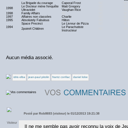
La Brigade du courage
Caporal Frost
NC
N
Le Docteur mène l'enquête
Matt Gregory
NC
N
1998
Ultraviolet
Vaughan Rice
NC
N
1998
Family Affairs
NC
NC
N
1997
Affaires non classées
Charlie
NC
N
1995
Absolutely Fabulous
Hilton
NC
N
Space Precinct
Le Livreur de Pizza
NC
N
1994
Le Parachutiste
2point4 Children
NC
N
Instructeur
Aucun média associé.
idris elba
jean-paul pitolin
frantz confiac
daniel lobe
Posté par
Rob8693 (visiteur) le 01/12/2013 19:21:38
Il ne me semble pas avoir reconnu la voix de Jea