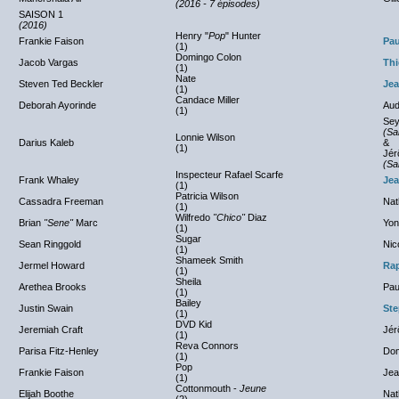
(2016 - 7 épisodes)
SAISON 1
(2016)
Henry "
Pop
" Hunter
Frankie Faison
Pau
(1)
Domingo Colon
Jacob Vargas
Thi
(1)
Nate
Steven Ted Beckler
Jea
(1)
Candace Miller
Deborah Ayorinde
Aud
(1)
Sey
(Sa
Lonnie Wilson
Darius Kaleb
&
(1)
Jér
(Sa
Inspecteur Rafael Scarfe
Frank Whaley
Jea
(1)
Patricia Wilson
Cassadra Freeman
Nat
(1)
Wilfredo
"Chico"
Diaz
Brian
"Sene"
Marc
Yon
(1)
Sugar
Sean Ringgold
Nic
(1)
Shameek Smith
Jermel Howard
Ra
(1)
Sheila
Arethea Brooks
Pau
(1)
Bailey
Justin Swain
Ste
(1)
DVD Kid
Jeremiah Craft
Jér
(1)
Reva Connors
Parisa Fitz-Henley
Dom
(1)
Pop
Frankie Faison
Jea
(1)
Cottonmouth -
Jeune
Elijah Boothe
Nat