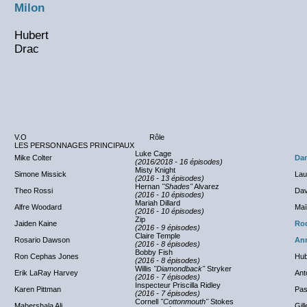
Milon
Hubert
Drac
V.O
Rôle
LES PERSONNAGES PRINCIPAUX
Luke Cage
Mike Colter
Dan
(2016/2018 - 16 épisodes)
Misty Knight
Simone Missick
Lau
(2016 - 13 épisodes)
Hernan
"Shades"
Alvarez
Theo Rossi
Dav
(2016 - 10 épisodes)
Mariah Dillard
Alfre Woodard
Maï
(2016 - 10 épisodes)
Zip
Jaiden Kaine
Ro
(2016 - 9 épisodes)
Claire Temple
Rosario Dawson
Ann
(2016 - 8 épisodes)
Bobby Fish
Ron Cephas Jones
Hub
(2016 - 8 épisodes)
Willis
"Diamondback"
Stryker
Erik LaRay Harvey
Ant
(2016 - 7 épisodes)
Inspecteur Priscilla Ridley
Karen Pittman
Pas
(2016 - 7 épisodes)
Cornell
"Cottonmouth"
Stokes
Mahershala Ali
Gil