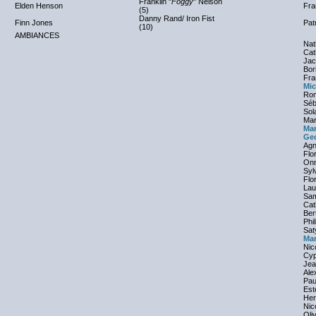
Franklin "
Foggy
" Nelson
Elden Henson
Fra
(5)
Danny Rand/ Iron Fist
Finn Jones
Pat
(10)
AMBIANCES
Nat
Cat
Jac
Bor
Fra
Mic
Rom
Séb
Sol
Mar
Mar
Ge
Agn
Flo
Onn
Syl
Flo
Lau
Sam
Cat
Ber
Phi
Sat
Mar
Nic
Cyp
Jea
Ale
Pau
Est
Her
Nic
Oli