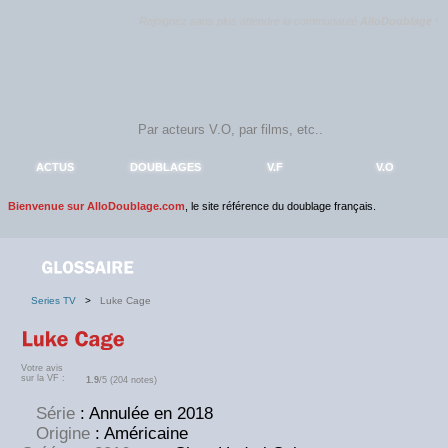
Rejoignez sans plus attendre la communauté
AlloDoublage
!
ACTUS
DOUBLAGES
V.F
V.O
Bienvenue sur AlloDoublage.com
, le site référence du doublage français.
Series TV
>
Luke Cage
Votre avis
sur la VF :
1.9
/5 (204 notes)
Série
: Annulée en 2018
Origine
: Américaine