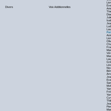
Lio
Eve
Divers
Voix Additionnelles
Ant
Thi
Dia
Jul
Isa
Jea
Lud
Lau
Pat
Ast
Lio
Oli
Cha
Fra
Mar
Vér
Mar
Lau
Gré
Léo
Nic
Bén
Arn
Jea
Eva
Sam
Mo
Yan
Fré
Yan
Cyri
Thi
Jea
Pie
Mar