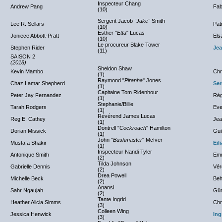
Inspecteur Chang
Andrew Pang
Fab
(10)
Sergent Jacob
"Jake"
Smith
Lee R. Sellars
Pat
(10)
Esther "
Etta
" Lucas
Joniece Abbott-Pratt
Els
(10)
Le procureur Blake Tower
Stephen Rider
Je
(11)
SAISON 2
(2018)
Sheldon Shaw
Kevin Mambo
Chr
(1)
Raymond "
Piranha
" Jones
Chaz Lamar Shepherd
Ser
(1)
Capitaine Tom Ridenhour
Peter Jay Fernandez
Rég
(1)
Stephanie/Billie
Tarah Rodgers
Eve
(1)
Révérend James Lucas
Reg E. Cathey
Jea
(1)
Dontrell "
Cockroach
" Hamilton
Dorian Missick
Gui
(1)
John "
Bushmaster
" McIver
Mustafa Shakir
Eil
(1)
Inspecteur Nandi Tyler
Antonique Smith
Emm
(2)
Tilda Johnson
Gabrielle Dennis
Vér
(2)
Drea Powell
Michelle Beck
Beh
(2)
Anansi
Sahr Ngaujah
Gün
(2)
Tante Ingrid
Heather Alicia Simms
Chr
(3)
Colleen Wing
Jessica Henwick
Ing
(3)