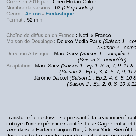
Créée en 2016 par
: Cheo Hodari Coker
Nombre de saisons
: 02
(26 épisodes)
Genre
:
Action
-
Fantastique
Format
: 52 min
Chaîne de diffusion en France
: Netflix France
Maison de Doublage
: Deluxe Media Paris
(Saison 1 - co
(Saison 2 - comp
Direction Artistique
: Marc Saez
(Saison 1 - complète)
(Saison 2 - complète)
Adaptation
: Marc Saez
(Saison 1 : Ep.1, 3, 5, 7, 9, 11 & 
(Saison 2 : Ep.1, 3, 4, 5, 7, 9, 11 &
Jérôme Dalotel
(Saison 1 : Ep.2, 4, 6, 8, 10 
(Saison 2 : Ep. 2, 6, 8, 10 &
1
Transformé en colosse surpuissant à la peau impénétrabl
cobaye d'une expérience sabotée, Luke Cage s'enfuit et
zéro dans le Harlem d'aujourd'hui, à New York. Bientôt tiré
devoir se battre pour le cœur de sa ville dans un combat q