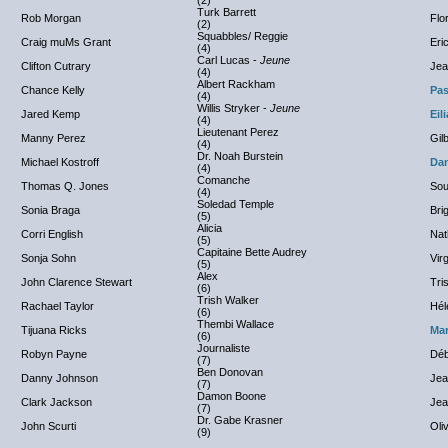
(2)
Turk Barrett
Rob Morgan
Flo
(2)
Squabbles/ Reggie
Craig muMs Grant
Eri
(4)
Carl Lucas -
Jeune
Clifton Cutrary
Jea
(4)
Albert Rackham
Chance Kelly
Pas
(4)
Willis Stryker -
Jeune
Jared Kemp
Eil
(4)
Lieutenant Perez
Manny Perez
Gil
(4)
Dr. Noah Burstein
Michael Kostroff
Dan
(4)
Comanche
Thomas Q. Jones
Sou
(4)
Soledad Temple
Sonia Braga
Brig
(5)
Alicia
Corri English
Nat
(5)
Capitaine Bette Audrey
Sonja Sohn
Vir
(5)
Alex
John Clarence Stewart
Tri
(6)
Trish Walker
Rachael Taylor
Hél
(6)
Thembi Wallace
Tijuana Ricks
Mar
(6)
Journaliste
Robyn Payne
Déb
(7)
Ben Donovan
Danny Johnson
Jea
(7)
Damon Boone
Clark Jackson
Jea
(7)
Dr. Gabe Krasner
John Scurti
Oli
(9)