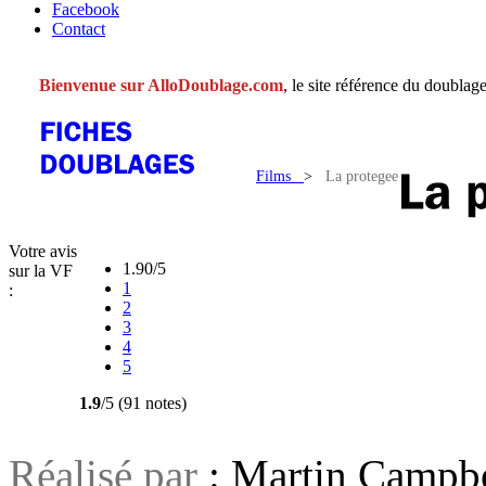
Facebook
Contact
Bienvenue sur AlloDoublage.com
, le site référence du doublage
Films
>
La protegee
Votre avis
1.90/5
sur la VF
1
:
2
3
4
5
1.9
/5 (91 notes)
Réalisé par
: Martin Campbe