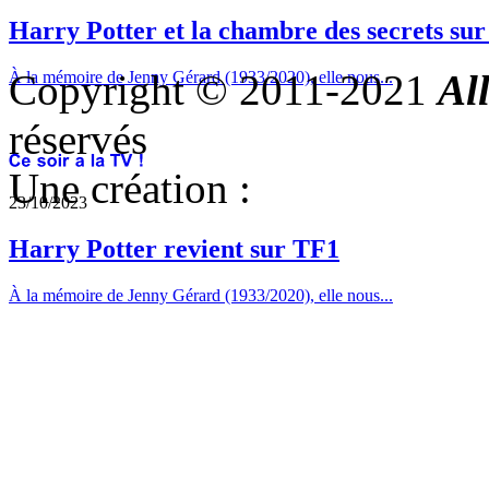
Harry Potter et la chambre des secrets su
Copyright © 2011-2021
Al
À la mémoire de Jenny Gérard (1933/2020), elle nous...
réservés
Une création :
23/10/2023
Harry Potter revient sur TF1
À la mémoire de Jenny Gérard (1933/2020), elle nous...