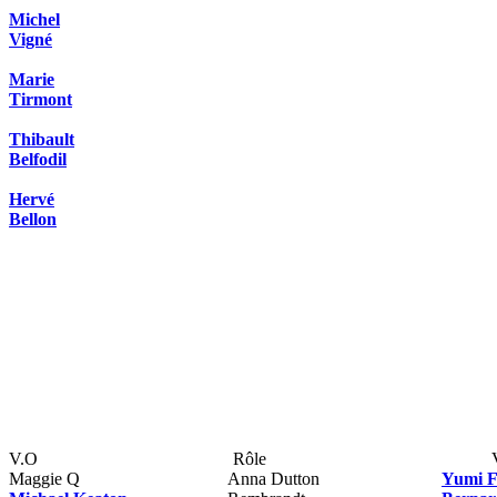
Michel
Vigné
Marie
Tirmont
Thibault
Belfodil
Hervé
Bellon
V.O
Rôle
Maggie Q
Anna Dutton
Yumi F