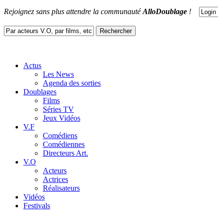
Rejoignez sans plus attendre la communauté
AlloDoublage
!
Actus
Les News
Agenda des sorties
Doublages
Films
Séries TV
Jeux Vidéos
V.F
Comédiens
Comédiennes
Directeurs Art.
V.O
Acteurs
Actrices
Réalisateurs
Vidéos
Festivals