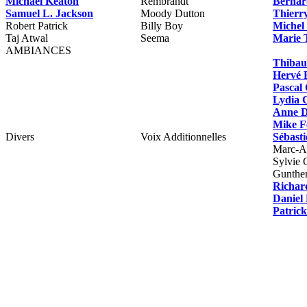
Michael Keaton
Rembrandt
Bernar
Samuel L. Jackson
Moody Dutton
Thierr
Robert Patrick
Billy Boy
Michel
Taj Atwal
Seema
Marie 
AMBIANCES
Thibaul
Hervé 
Pascal
Lydia 
Anne D
Mike F
Divers
Voix Additionnelles
Sébasti
Marc-An
Sylvie 
Gunthe
Richar
Daniel
Patric