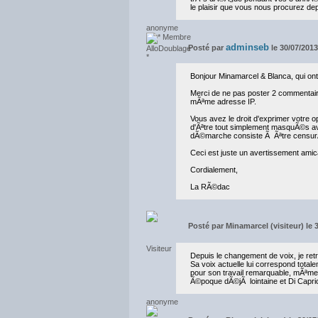
le plaisir que vous nous procurez d
adminseb
Posté par
le 30/07/201
Bonjour Minamarcel & Blanca, qui o
Merci de ne pas poster 2 commentair
mÃªme adresse IP.
Vous avez le droit d'exprimer votre 
d'Ãªtre tout simplement masquÃ©s ave
dÃ©marche consiste Ã Ãªtre censurÃ©
Ceci est juste un avertissement amic
Cordialement,
La RÃ©dac
Posté par
Minamarcel (visiteur) le 
Depuis le changement de voix, je retr
Sa voix actuelle lui correspond tota
pour son travail remarquable, mÃªme s
Ã©poque dÃ©jÃ lointaine et Di Caprio