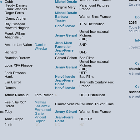
an
Cobb
Michel Derain
En ce j
Teddy Daniels
Paramount Pictures
Virginie Méry
Frank Wheeler
France
Roger Ferris
Michel Derain
Barbara
Warner Bros France
Danny Archer
Tissier
2024!
Billy Costigan
TFM Distribution
Hervé Icovic
Toute l
Howard Hughes
heureus
United International
Frank William
Jenny Gérard
Pictures
Abagnale Jr.
(UIP)
Jean-Marc
Amsterdam Vallon
Damien
SND
Pannetier
Joyeux 
Witecka
Jean-Pierre
Richard
UFD
Dorat
Brandon Darrow
Gérard Cohen
Bac Films
United International
Louis XIV/ Philippe
Pictures
Jenny Gérard
chambr
(UIP)
Jack Dawson
UFD
À la mé
Hank
Hervé Icovic
Bac Films
Jean-Pierre
Jim Carroll
Twentieth Century Fox
Dorat
France
Roméo
Hervé Icovic
revien
Arthur Rimbaud
Tara Römer
NC
UGC Distribution
À la mé
Fee
"The Kid"
Mathias
Claudio Ventura
Columbia TriStar Films
Herod
Kozlowski
Emmanuel
nes
Toby
Jenny Gérard
Warner Bros France
Garijo
Vincent
Jean-Pierre
Arnie Grape
UGC Ph
Ropion
Dorat
Josh
NC
NC
NC