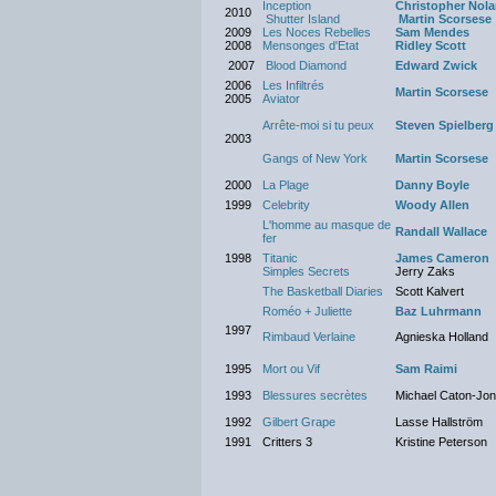
Inception
Christopher Nol
2010
Shutter Island
Martin Scorsese
2009
Les Noces Rebelles
Sam Mendes
2008
Mensonges d'Etat
Ridley Scott
2007
Blood Diamond
Edward Zwick
2006
Les Infiltrés
Martin Scorsese
2005
Aviator
Arrête-moi si tu peux
Steven Spielberg
2003
Gangs of New York
Martin Scorsese
2000
La Plage
Danny Boyle
1999
Celebrity
Woody Allen
L'homme au masque de
Randall Wallace
fer
1998
Titanic
James Cameron
Simples Secrets
Jerry Zaks
The Basketball Diaries
Scott Kalvert
Roméo + Juliette
Baz Luhrmann
1997
Rimbaud Verlaine
Agnieska Holland
1995
Mort ou Vif
Sam Raimi
1993
Blessures secrètes
Michael Caton-Jo
1992
Gilbert Grape
Lasse Hallström
1991
Critters 3
Kristine Peterson