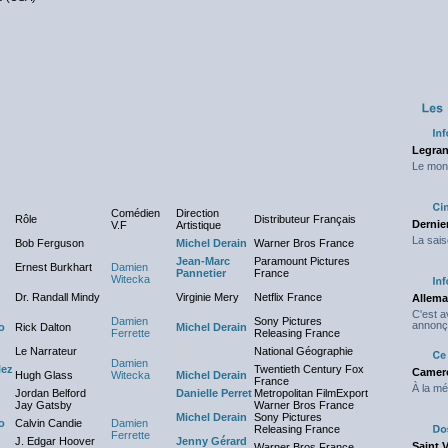
Legran
Le mond
Comédien
Direction
Rôle
Distributeur Français
Dernier
V.F
Artistique
La sais
Bob Ferguson
Michel Derain
Warner Bros France
Jean-Marc
Paramount Pictures
Ernest Burkhart
Damien
Pannetier
France
Witecka
Dr. Randall Mindy
Virginie Mery
Netflix France
Allema
C'est 
Damien
Sony Pictures
annonç
o
Rick Dalton
Michel Derain
Ferrette
Releasing France
Le Narrateur
NC
National Géographie
Damien
lez
Twentieth Century Fox
Camero
Hugh Glass
Witecka
Michel Derain
France
À la mé
Jordan Belford
Danielle Perret
Metropolitan FilmExport
Jay Gatsby
Warner Bros France
Michel Derain
Sony Pictures
o
Calvin Candie
Damien
Releasing France
Ferrette
J. Edgar Hoover
Jenny Gérard
Saint 
Warner Bros France