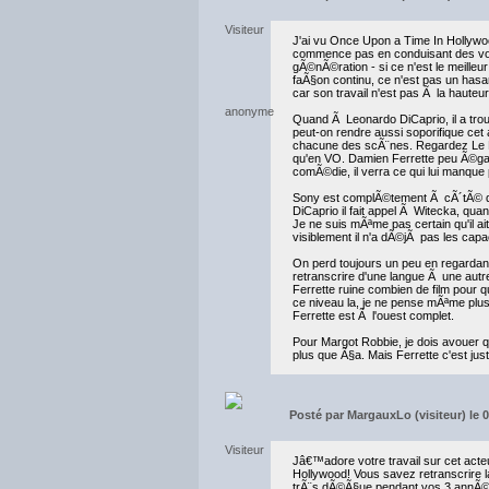
J'ai vu Once Upon a Time In Hollywood
commence pas en conduisant des voi
gÃ©nÃ©ration - si ce n'est le meilleu
faÃ§on continu, ce n'est pas un hasar
car son travail n'est pas Ã la hauteur.
Quand Ã Leonardo DiCaprio, il a tr
peut-on rendre aussi soporifique cet
chacune des scÃ¨nes. Regardez Le Lo
qu'en VO. Damien Ferrette peu Ã©gal
comÃ©die, il verra ce qui lui manque
Sony est complÃ©tement Ã cÃ´tÃ© de 
DiCaprio il fait appel Ã Witecka, qua
Je ne suis mÃªme pas certain qu'il ai
visiblement il n'a dÃ©jÃ pas les cap
On perd toujours un peu en regardan
retranscrire d'une langue Ã une autre
Ferrette ruine combien de film pour q
ce niveau la, je ne pense mÃªme plus 
Ferrette est Ã l'ouest complet.
Pour Margot Robbie, je dois avouer qu
plus que Ã§a. Mais Ferrette c'est ju
Posté par
MargauxLo (visiteur) le 0
Jâ€™adore votre travail sur cet act
Hollywood! Vous savez retranscrire 
trÃ¨s dÃ©Ã§ue pendant vos 3 annÃ©