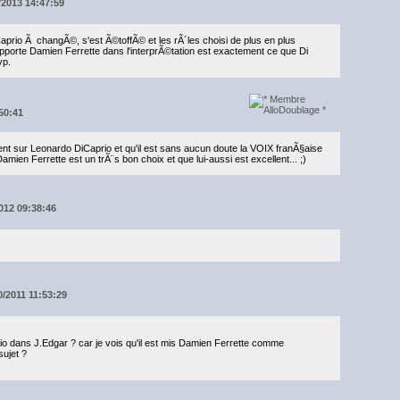
7/2013 14:47:59
aprio Ã changÃ©, s'est Ã©toffÃ© et les rÃ´les choisi de plus en plus
apporte Damien Ferrette dans l'interprÃ©tation est exactement ce que Di
vp.
50:41
nt sur Leonardo DiCaprio et qu'il est sans aucun doute la VOIX franÃ§aise
Damien Ferrette est un trÃ¨s bon choix et que lui-aussi est excellent... ;)
2012 09:38:46
0/2011 11:53:29
o dans J.Edgar ? car je vois qu'il est mis Damien Ferrette comme
ujet ?