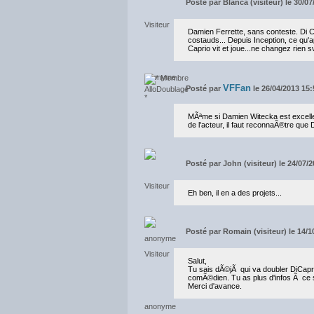
Posté par
Blanca (visiteur) le 30/0
Damien Ferrette, sans conteste. Di C
costauds... Depuis Inception, ce qu'
Caprio vit et joue...ne changez rien s
VFFan
Posté par
le 26/04/2013 15:
MÃªme si Damien Witecka est excelle
de l'acteur, il faut reconnaÃ®tre que 
Posté par
John (visiteur) le 24/07/
Eh ben, il en a des projets...
Posté par
Romain (visiteur) le 14/1
Salut,
Tu sais dÃ©jÃ qui va doubler DiCapri
comÃ©dien. Tu as plus d'infos Ã ce s
Merci d'avance.