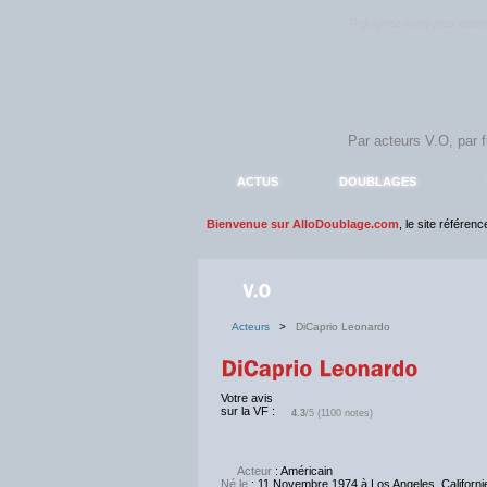
Rejoignez sans plus atte
ACTUS
DOUBLAGES
Bienvenue sur AlloDoublage.com
, le site référen
Acteurs
>
DiCaprio Leonardo
Votre avis
sur la VF :
4.3
/5 (1100 notes)
Acteur
: Américain
Né le
: 11 Novembre 1974 à Los Angeles, Californ