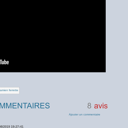
amien ferrette
8
avis
Ajouter un commentaire
/08/2019 19:27:41