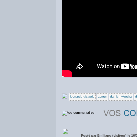
leonardo dicaprio
acteur
damien witecka
d
Posté par
Emiliano (visiteur) le 16