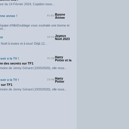
our du 14 Février 2024, Cupidon nous...
Bonne
01/01/2024
Annee
'équipe d'AlloDoublage vous souhaite une bonne et
e...
Joyeux
24/12/2023
Noel 2023
Noël à toutes et à tous! Déjà 12...
Harry
31/10/2023
Potter et la
e des secrets sur TF1
moire de Jenny Gérard (1933/2020), elle nous...
Harry
23/10/2023
Potter
t sur TF1
moire de Jenny Gérard (1933/2020), elle nous...