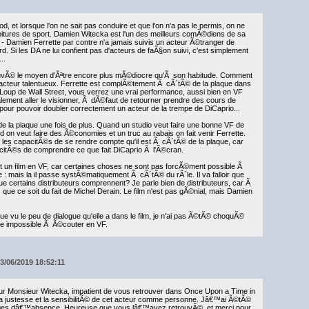
, et lorsque l'on ne sait pas conduire et que l'on n'a pas le permis, on ne
tures de sport. Damien Witecka est l'un des meilleurs comÃ©diens de sa
r - Damien Ferrette par contre n'a jamais suivis un acteur Ã©tranger de
d. Si les DA ne lui confient pas d'acteurs de faÃ§on suivi, c'est simplement
..
ouvÃ© le moyen d'Ãªtre encore plus mÃ©diocre qu'Ã son habitude. Comment
 acteur talentueux. Ferrette est complÃ©tement Ã cÃ´tÃ© de la plaque dans
up de Wall Street, vous verrez une vrai performance, aussi bien en VF
ement aller le visionner, Ã dÃ©faut de retourner prendre des cours de
 pour pouvoir doubler correctement un acteur de la trempe de DiCaprio...
la plaque une fois de plus. Quand un studio veut faire une bonne VF de
nd on veut faire des Ã©conomies et un truc au rabais on fait venir Ferrette.
t les capacitÃ©s de se rendre compte qu'il est Ã cÃ´tÃ© de la plaque, car
acitÃ©s de comprendre ce que fait DiCaprio Ã l'Ã©cran.
t un film en VF, car certaines choses ne sont pas forcÃ©ment possible Ã
 : mais la il passe systÃ©matiquement Ã cÃ´tÃ© du rÃ´le. Il va falloir que
ue certains distributeurs comprennent? Je parle bien de distributeurs, car Ã
que ce soit du fait de Michel Derain. Le film n'est pas gÃ©nial, mais Damien
e vu le peu de dialogue qu'elle a dans le film, je n'ai pas Ã©tÃ© choquÃ©
ste impossible Ã Ã©couter en VF.
3/06/2019 18:52:11
eur Monsieur Witecka, impatient de vous retrouver dans Once Upon a Time in
la justesse et la sensibilitÃ© de cet acteur comme personne. Jâ€™ai Ã©tÃ©
es dâ€™absence. Heureuse que vous lâ€™ayez retrouvÃ©, et merci pour