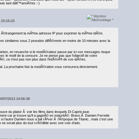
epuis tant dâ€™annÃ©es :-)
3 23:15:23
nt Ã©trangement la mÃªme adresse IP pour exprimer la mÃªme idÃ©e.
es similaires sous 2 pseudos diffÃ©rents en moins de 10 minutes avec la
opinion, en revanche si le modÃ©rateur passe par ici vos messages risque
c le motif de la censure. Je ne pense pas que l'objectif de votre
, ce n'est pas non plus dans l'intÃ©rÃªt de vos idÃ©es.
al. La prochaine fois la modÃ©ration vous censurera directement.
30/07/2013 14:56:38
ouve du plaisir Ã voir les films dans lesquels Di Caprio joue.
lement car je trouve qu'il a gagnÃ© en maturitÃ©. Bravo Ã Damien Ferrette
i l'autre Damien nous a fait rÃªver Ã l'Ã©poque de Titanic...mais c'est une
 ne serait plus du tout crÃ©dible avec une voix d'ado.