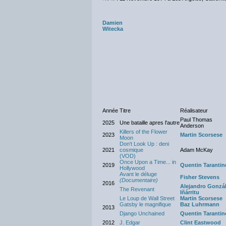
Damien
Witecka
Année
Titre
Réalisateur
Paul Thomas
2025
Une bataille apres l'autre
Anderson
Killers of the Flower
2023
Martin Scorsese
Moon
Don't Look Up : deni
2021
cosmique
Adam McKay
(VOD)
Once Upon a Time... in
2019
Quentin Tarantin
Hollywood
Avant le déluge
Fisher Stevens
(Documentaire)
2016
Alejandro Gonzá
The Revenant
Iñárritu
Le Loup de Wall Street
Martin Scorsese
Gatsby le magnifique
Baz Luhrmann
2013
Django Unchained
Quentin Tarantin
2012
J. Edgar
Clint Eastwood