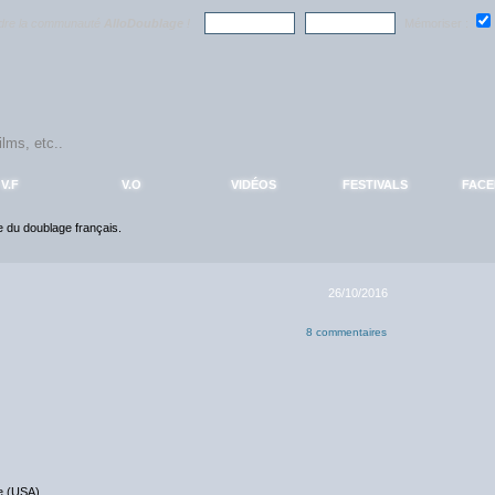
ndre la communauté
AlloDoublage
!
Mémoriser :
V.F
V.O
VIDÉOS
FESTIVALS
FAC
ce du doublage français.
26/10/2016
8 commentaires
ie (USA)