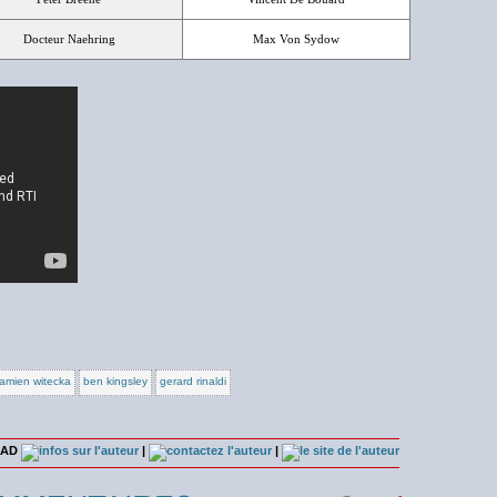
Docteur Naehring
Max Von Sydow
amien witecka
ben kingsley
gerard rinaldi
n AD
|
|