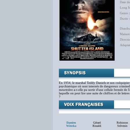
Date de
Long M
Genre
Durée
:
Distrib
Maison
Directi
Adapta
En 1954, le marshal Teddy Daniels et son coéquipier 
psychiatrique où sont internés de dangereux criminel
meurtrière a-t-elle pu sortir d'une cellule fermée de l
laquelle on peut lire une suite de chiffres et de let
?
Damien
Gérard
Robinson
Witecka
Rinaldi
Stévenin