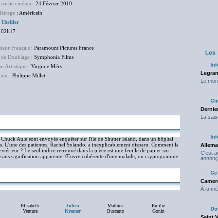
 sortie cinéma
: 24 Février 2010
étrage
: Américain
:
Thriller
 02h17
uteur Français
: Paramount Pictures France
 de Doublage
: Symphonia Films
on Artistique
: Virginie Méry
Legran
tion
: Philippe Millet
Le mond
Dernier
La sais
Chuck Aule sont envoyés enquêter sur l'île de Shutter Island, dans un hôpital
s. L'une des patientes, Rachel Solando, a inexplicablement disparu. Comment la
Allema
'extérieur ? Le seul indice retrouvé dans la pièce est une feuille de papier sur
C'est 
tres sans signification apparente. Œuvre cohérente d'une malade, ou cryptogramme
annonç
Camero
À la mé
Elisabeth
Julien
Mathieu
Emilie
Ventura
Kramer
Buscatto
Gonin
Saint 