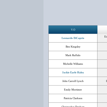
V.O
Edwa
Leonardo DiCaprio
Ben Kingsley
Mark Ruffalo
Michelle Williams
Jackie Earle Haley
John Carroll Lynch
Emily Mortimer
Patricia Clarkson
Christopher Denham