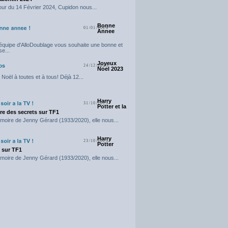
our du 14 Février 2024, Cupidon nous...
Bonne
01/01/2024
Annee
'équipe d'AlloDoublage vous souhaite une bonne et
e...
Joyeux
24/12/2023
Noel 2023
Noël à toutes et à tous! Déjà 12...
Harry
31/10/2023
Potter et la
e des secrets sur TF1
moire de Jenny Gérard (1933/2020), elle nous...
Harry
23/10/2023
Potter
t sur TF1
moire de Jenny Gérard (1933/2020), elle nous...