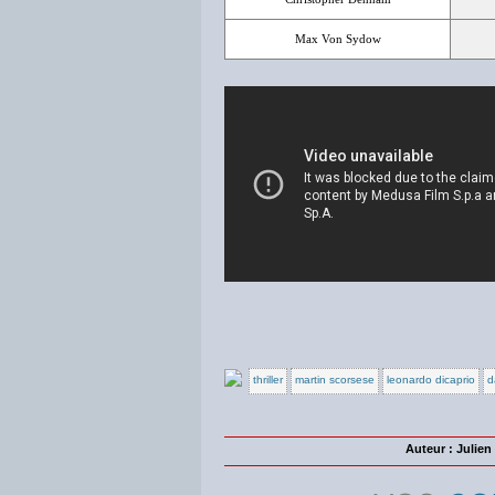
Max Von Sydow
thriller
martin scorsese
leonardo dicaprio
d
Auteur : Julie