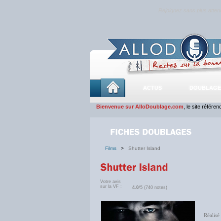
Rejoignez sans plus atte
ACTUS
DOUBLAGE
Bienvenue sur AlloDoublage.com
, le site référe
Films
>
Shutter Island
Votre avis
sur la VF :
4.0
/5 (740 notes)
Réalisé