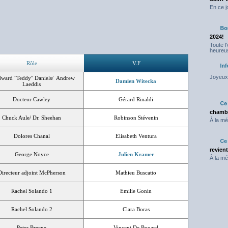
En ce j
2024!
Toute l
heureus
Rôle
V.F
Joyeux 
rd "Teddy" Daniels/ Andrew
Damien Witecka
Laeddis
Docteur Cawley
Gérard Rinaldi
chambr
Chuck Aule/ Dr. Sheehan
Robinson Stévenin
À la mé
Dolores Chanal
Elisabeth Ventura
revien
George Noyce
Julien Kramer
À la mé
Directeur adjoint McPherson
Mathieu Buscatto
Rachel Solando 1
Emilie Gonin
Rachel Solando 2
Clara Boras
Peter Breene
Vincent De Bouard