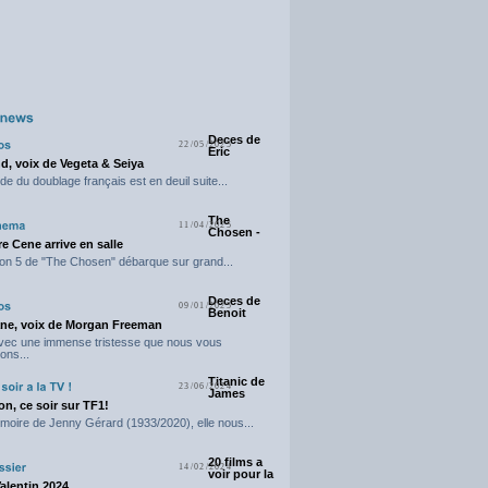
Deces de
22/05/2025
Eric
d, voix de Vegeta & Seiya
e du doublage français est en deuil suite...
The
11/04/2025
Chosen -
e Cene arrive en salle
on 5 de "The Chosen" débarque sur grand...
Deces de
09/01/2025
Benoit
ne, voix de Morgan Freeman
avec une immense tristesse que nous vous
ons...
Titanic de
23/06/2024
James
n, ce soir sur TF1!
moire de Jenny Gérard (1933/2020), elle nous...
20 films a
14/02/2024
voir pour la
Valentin 2024