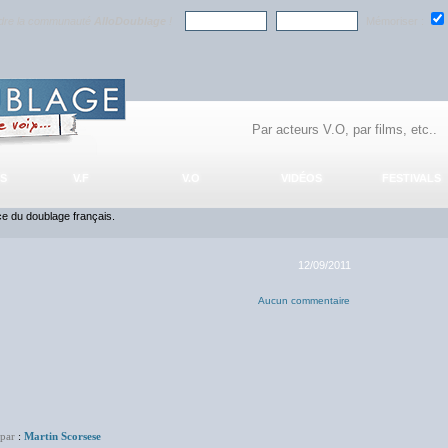
ndre la communauté
AlloDoublage
!
Mémoriser :
S
V.F
V.O
VIDÉOS
FESTIVALS
nce du doublage français.
12/09/2011
Aucun commentaire
 par
:
Martin Scorsese