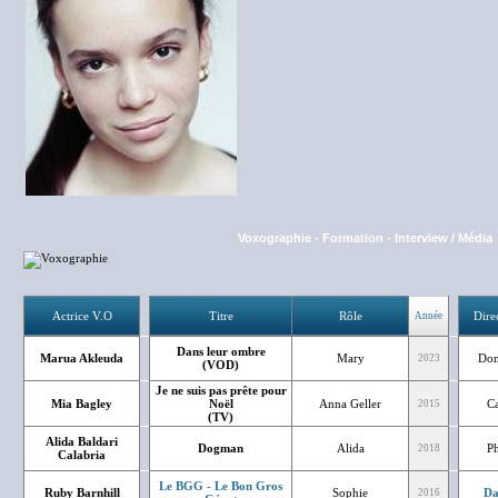
Voxographie
-
Formation
-
Interview / Média
Actrice V.O
Titre
Rôle
Dire
Année
Dans leur ombre
Marua Akleuda
Mary
Dom
2023
(VOD)
Je ne suis pas prête pour
Mia Bagley
Noël
Anna Geller
Ca
2015
(TV)
Alida Baldari
Dogman
Alida
Ph
2018
Calabria
Le BGG - Le Bon Gros
Ruby Barnhill
Sophie
Da
2016