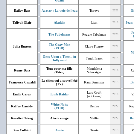
Géant
Bailey Bass
Avatar : La voie de l'eau
Tsireya
Gi
2022
Taliyah Blair
Aladdin
Lian
Jean-
2019
J
The Fabelmans
Reggie Fabelman
2023
The Gray Man
Julia Butters
Claire Fitzroy
2022
(VOD)
Mi
Once Upon a Time... in
Trudi Fraser
2019
Hollywood
Tout pour ma fille
Magdalena
Romy Butz
Ca
2016
(Vidéo)
Schwaiger
Le chien qui a sauvé l'été
Francesca Capaldi
Kara Bannister
Br
2015
(TV)
Lara Croft
Emily Carey
Tomb Raider
V
2018
(à 14 ans)
White Noise
Raffey Cassidy
Denise
Rap
2022
(VOD)
Rosalie Chiang
Alerte rouge
Meilin
Ba
2022
Zoe Colletti
Annie
Tessie
V
2015