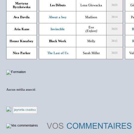
Martyna
Les Débuts
Lena Glowacka
Gé
2023
Byczkowska
Ava Davila
About a boy
Madison
Pa
2014
Eve
Aria Kane
Invincible
B
2023
(Enfant)
Honor Kneafsey
Black Work
Melly
R
2015
Nico Parker
The Last of Us
Sarah Miller
Val
2023
NC
Aucun média associé.
jaynelia coadou