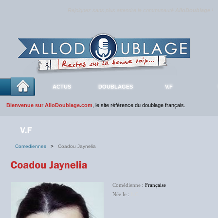
Rejoignez sans plus attendre la communauté
AlloDoublage
!
ACTUS
DOUBLAGES
V.F
Bienvenue sur AlloDoublage.com
, le site référence du doublage français.
Comediennes
>
Coadou Jaynelia
Comédienne
: Française
Née le
:
NC