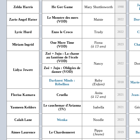
J
Zelda Harris
He Got Game
Mary Shuttlesworth
1998
Le Monstre des mers
Zaris-Angel Hator
Maisie
Dor
2022
(VOD)
Lyric Hurd
Enzo le Croco
Trudy
C
2022
One More Time
Fiona
Miriam Ingrid
Cha
2023
(VOD)
(à 13 ans)
Zoé + Juju : La chasse
au fantôme de l'école
(VOD)
Nancy
Dom
2022
Zoé + Juju : Obligées de
Lidya Jewett
danser (VOD)
Darknest Minds :
Ruby
Marie
2018
Rébellion
(Enfant)
Anita
Florisa Kamara
Cruella
Jean-
2021
(à 12 ans)
Le cauchemar d'Arianna
Yasmeen Kelders
Isabella
Gér
2021
(TV)
Calah Lane
Wonka
Noodle
V
2023
Pippa
Aimee Laurence
Le Chardonneret
Ba
2019
(Jeune)