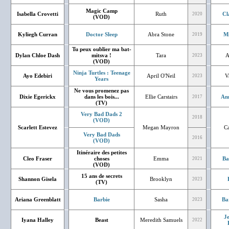
Magic Camp
Isabella Crovetti
Ruth
Cl
2020
(VOD)
Kyliegh Curran
Doctor Sleep
Abra Stone
Mi
2019
Tu peux oublier ma bat-
Dylan Chloe Dash
mitsva !
Tara
A
2023
(VOD)
Ninja Turtles : Teenage
Ayo Edebiri
April O'Neil
V
2023
Years
Ne vous promenez pas
Dixie Egerickx
dans les bois...
Ellie Carstairs
An
2017
(TV)
Very Bad Dads 2
2018
(VOD)
Scarlett Estevez
Megan Mayron
Ca
Very Bad Dads
2016
(VOD)
Itinéraire des petites
Cleo Fraser
choses
Emma
Ba
2021
(VOD)
15 ans de secrets
Shannon Gisela
Brooklyn
2023
(TV)
Ariana Greenblatt
Barbie
Sasha
Ba
2023
J
Iyana Halley
Beast
Meredith Samuels
2022