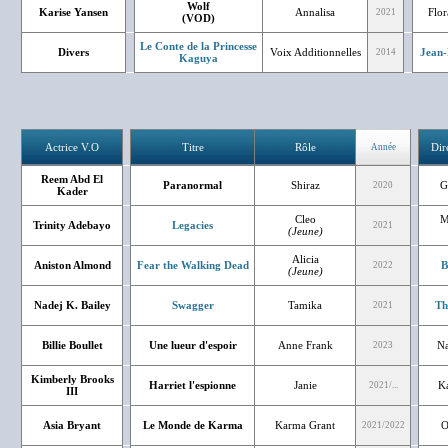
Wolf
Karise Yansen
Annalisa
Flor
2021
(VOD)
Le Conte de la Princesse
Divers
Voix Additionnelles
Jean-
2014
Kaguya
Actrice V.O
Titre
Rôle
Dir
Année
Reem Abd El
Paranormal
Shiraz
G
2020
Kader
Cleo
M
Trinity Adebayo
Legacies
2021
(Jeune)
Alicia
Aniston Almond
Fear the Walking Dead
B
2022
(Jeune)
Nadej K. Bailey
Swagger
Tamika
Th
2021
Billie Boullet
Une lueur d'espoir
Anne Frank
Na
2023
Kimberly Brooks
Harriet l'espionne
Janie
Ka
2021/...
III
Asia Bryant
Le Monde de Karma
Karma Grant
O
2021/2022