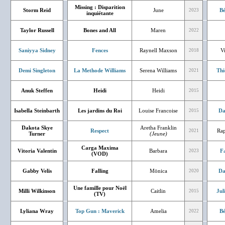
Missing : Disparition
Storm Reid
June
Bé
2023
inquiétante
Taylor Russell
Bones and All
Maren
2022
Saniyya Sidney
Fences
Raynell Maxson
V
2018
Demi Singleton
La Methode Williams
Serena Williams
Thi
2021
Anuk Steffen
Heidi
Heidi
2015
Isabella Steinbarth
Les jardins du Roi
Louise Francoise
Da
2015
Dakota Skye
Aretha Franklin
Respect
Rap
2021
Turner
(Jeune)
Carga Maxima
Vitoria Valentin
Barbara
F
2023
(VOD)
Gabby Velis
Falling
Mönica
Da
2020
Une famille pour Noël
Milli Wilkinson
Caitlin
Jul
2015
(TV)
Lyliana Wray
Top Gun : Maverick
Amelia
Bé
2022