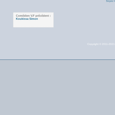
Soyez l
Comédien V.F précédent :
Koukissa Simon
Copyright © 2011-202