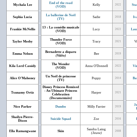
End of the road
Mychala Lee
Kelly
Sta
2022
(VOD)
La ballerine de Noël
Sophia Lucia
Sadie
Iv
2018
(TV)
13 : La comédie musicale
Frankie McNellis
Lucy
Lau
2022
(VOD)
Thunder Force
Taylor Mosby
Tracy
V
2021
(VOD)
Bernadette a disparu
Emma Nelson
Bee
2019
(Vidéo)
The Wonder
Kíla Lord Cassidy
Anna O'Donnell
Vi
2022
(VOD)
Un Noël de princesse
Alice O'Mahoney
Poppy
Ba
2014
(TV)
Disney Princess Remixed
- An Ultimate Princess
Txunamy Ortiz
Harper
2021
Celebration
(Documentaire)
J
Nico Parker
Dumbo
Milly Farrier
2019
Shailyn Pierre-
Suicide Squad
Zoe
2016
Dixon
Sandra Laing
Ella Ramangwane
Skin
2008
(Jeune)