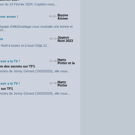
our du 14 Février 2024, Cupidon nous...
Bonne
01/01/2024
Annee
'équipe d'AlloDoublage vous souhaite une bonne et
e...
Joyeux
24/12/2023
Noel 2023
Noël à toutes et à tous! Déjà 12...
Harry
31/10/2023
Potter et la
e des secrets sur TF1
moire de Jenny Gérard (1933/2020), elle nous...
Harry
23/10/2023
Potter
t sur TF1
moire de Jenny Gérard (1933/2020), elle nous...