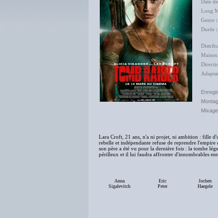
Date d
Long M
Genre
Durée
:
Distrib
Maison
Directi
Adapta
Enregi
Monta
Mixage
Lara Croft, 21 ans, n'a ni projet, ni ambition : fille
rebelle et indépendante refuse de reprendre l'empire d
son père a été vu pour la dernière fois : la tombe lé
périlleux et il lui faudra affronter d'innombrables 
Anna
Eric
Jochen
Sigalevitch
Peter
Haegele