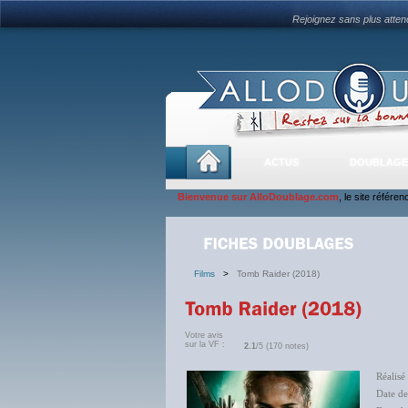
Rejoignez sans plus atte
ACTUS
DOUBLAGE
Bienvenue sur AlloDoublage.com
, le site référe
Films
>
Tomb Raider (2018)
Votre avis
sur la VF :
2.1
/5 (170 notes)
Réalisé
Date de