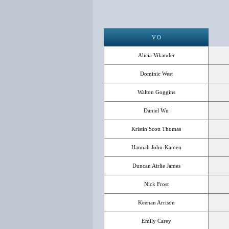
V.O
Alicia Vikander
Dominic West
Walton Goggins
Daniel Wu
Kristin Scott Thomas
Hannah John-Kamen
Duncan Airlie James
Nick Frost
Keenan Arrison
Emily Carey