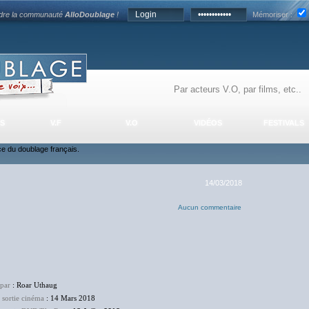
ndre la communauté
AlloDoublage
!
Mémoriser :
S
V.F
V.O
VIDÉOS
FESTIVALS
nce du doublage français.
14/03/2018
Aucun commentaire
 par
: Roar Uthaug
 sortie cinéma
: 14 Mars 2018