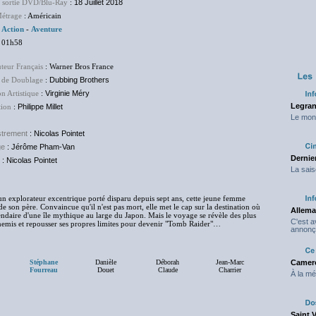
e sortie DVD/Blu-Ray
:
18 Juillet 2018
étrage
: Américain
:
Action
-
Aventure
 01h58
uteur Français
: Warner Bros France
 de Doublage
:
Dubbing Brothers
on Artistique
:
Virginie Méry
Legran
tion
:
Philippe Millet
Le mond
strement
: Nicolas Pointet
ge
: Jérôme Pham-Van
Dernier
: Nicolas Pointet
La sais
 d'un explorateur excentrique porté disparu depuis sept ans, cette jeune femme
e son père. Convaincue qu'il n'est pas mort, elle met le cap sur la destination où
Allema
gendaire d'une île mythique au large du Japon. Mais le voyage se révèle des plus
C'est 
ennemis et repousser ses propres limites pour devenir "Tomb Raider"…
annonç
Stéphane
Danièle
Déborah
Jean-Marc
Camero
Fourreau
Douet
Claude
Charrier
À la mé
Saint 