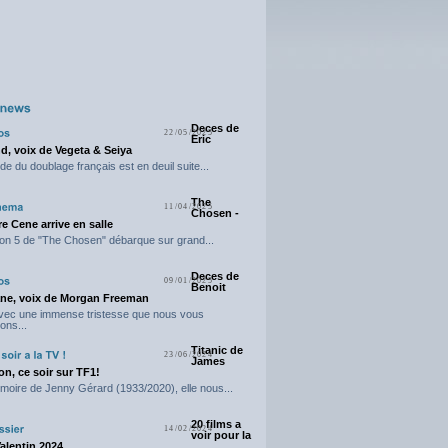
Deces de
22/05/2025
Eric
d, voix de Vegeta & Seiya
e du doublage français est en deuil suite...
The
11/04/2025
Chosen -
e Cene arrive en salle
on 5 de "The Chosen" débarque sur grand...
Deces de
09/01/2025
Benoit
ne, voix de Morgan Freeman
avec une immense tristesse que nous vous
ons...
Titanic de
23/06/2024
James
n, ce soir sur TF1!
moire de Jenny Gérard (1933/2020), elle nous...
20 films a
14/02/2024
voir pour la
Valentin 2024