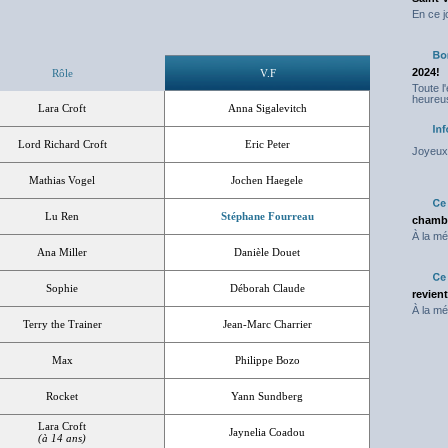
En ce j
2024!
Rôle
V.F
Toute l
heureus
Lara Croft
Anna Sigalevitch
Lord Richard Croft
Eric Peter
Joyeux 
Mathias Vogel
Jochen Haegele
Lu Ren
Stéphane Fourreau
chambr
À la mé
Ana Miller
Danièle Douet
Sophie
Déborah Claude
revien
À la mé
Terry the Trainer
Jean-Marc Charrier
Max
Philippe Bozo
Rocket
Yann Sundberg
Lara Croft
Jaynelia Coadou
(à 14 ans)