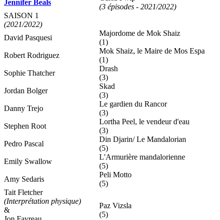
Jennifer Beals
(3 épisodes - 2021/2022)
SAISON 1
(2021/2022)
Majordome de Mok Shaiz
David Pasquesi
(1)
Mok Shaiz, le Maire de Mos Espa
Robert Rodriguez
(1)
Drash
Sophie Thatcher
(3)
Skad
Jordan Bolger
(3)
Le gardien du Rancor
Danny Trejo
(3)
Lortha Peel, le vendeur d'eau
Stephen Root
(3)
Din Djarin/ Le Mandalorian
Pedro Pascal
(5)
L'Armurière mandalorienne
Emily Swallow
(5)
Peli Motto
Amy Sedaris
(5)
Tait Fletcher
(Interprétation physique)
Paz Vizsla
&
(5)
Jon Favreau