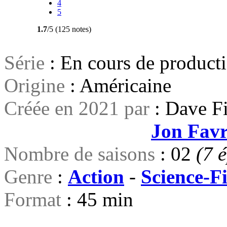
4
5
1.7
/5 (125 notes)
Série
: En cours de product
Origine
: Américaine
Créée en 2021 par
: Dave F
Jon Fav
Nombre de saisons
: 02
(7 
Genre
:
Action
-
Science-Fi
Format
: 45 min