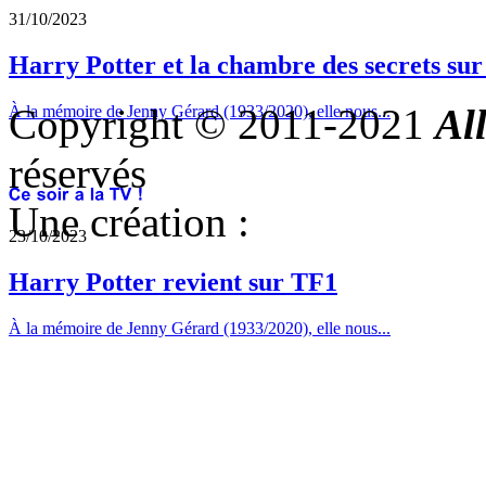
31/10/2023
Harry Potter et la chambre des secrets su
Copyright © 2011-2021
Al
À la mémoire de Jenny Gérard (1933/2020), elle nous...
réservés
Une création :
23/10/2023
Harry Potter revient sur TF1
À la mémoire de Jenny Gérard (1933/2020), elle nous...