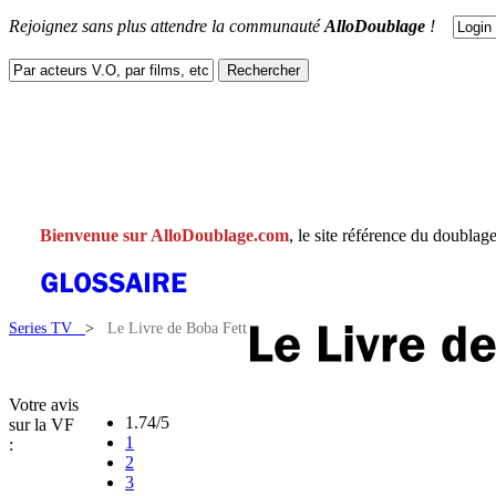
Rejoignez sans plus attendre la communauté
AlloDoublage
!
ACTUS
DOUBLAGES
V.F
V.O
FACEBOOK
CONTACT
Bienvenue sur AlloDoublage.com
, le site référence du doublage
Series TV
>
Le Livre de Boba Fett
Votre avis
1.74/5
sur la VF
1
:
2
3